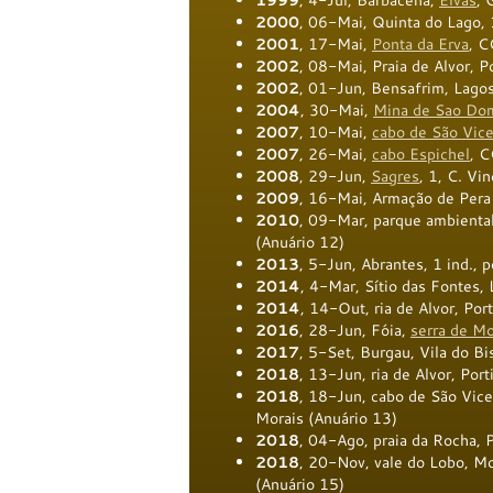
1999
, 4-Jul, Barbacena,
Elvas
, 
2000
, 06-Mai, Quinta do Lago, 
2001
, 17-Mai,
Ponta da Erva
, C
2002
, 08-Mai, Praia de Alvor, P
2002
, 01-Jun, Bensafrim, Lagos
2004
, 30-Mai,
Mina de Sao Do
2007
, 10-Mai,
cabo de São Vic
2007
, 26-Mai,
cabo Espichel
, C
2008
, 29-Jun,
Sagres
, 1, C. Vi
2009
, 16-Mai, Armação de Pera 
2010
, 09-Mar, parque ambienta
(Anuário 12)
2013
, 5-Jun, Abrantes, 1 ind., 
2014
, 4-Mar, Sítio das Fontes, 
2014
, 14-Out, ria de Alvor, Por
2016
, 28-Jun, Fóia,
serra de M
2017
, 5-Set, Burgau, Vila do Bi
2018
, 13-Jun, ria de Alvor, Por
2018
, 18-Jun, cabo de São Vicen
Morais (Anuário 13)
2018
, 04-Ago, praia da Rocha, 
2018
, 20-Nov, vale do Lobo, Mo
(Anuário 15)