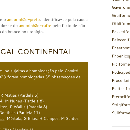
Gaviifor
Gruiform
ue o
andorinhão-preto
. Identifica-se pela cauda
Otidifor
indo-se do
andorinhão-cafre
pelo facto de não
o do branco no uropígio.
Passerif
Pelecani
Phaethon
UGAL CONTINENTAL
Phoenico
Piciforme
m-se sujeitas a homologação pelo Comité
Podicipe
 2023 foram homologadas 35 observações de
Procellar
Psittacif
 R Matias (Pardela 5)
Pteroclif
4, M Nunes (Pardela 8)
Strigifor
lton, P Wallis (Pardela 8)
 Goethals (Pardela 11)
Suliform
bas
, Mértola, G Elias, H Campos, M Santos