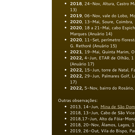
2018
, 24-Nov, Altura, Castro Ma
13)
2019
, 06-Nov, vale do Lobo, Mo
2020
, 13-Mai, Soure, Coimbra, 
2020
, 18 a 21-Mai, cabo Espiche
Marques (Anuário 14)
2020
, 11-Set, perímetro florest
G. Rethoré (Anuário 15)
2021
, 19-Mai, Quinta Marim, Ol
2022,
4-Jun, ETAR de Olhão, 1 i
(Anuário 17)
2022,
15-Jun, torre de Natal, Fa
2022,
29-Jun, Palmares Golf, La
17)
2022,
5-Nov, bairro do Rosário,
Outras observações:
2013, 14-Jun,
Mina de São Dom
2018, 13-Jun, Cabo de São Vicen
2018,17-Jun, Alto da Fóia-Monch
2018, 20-Nov, Álamos, Lagos, 1 i
2019, 26-Out, Vila do Bispo, Pard