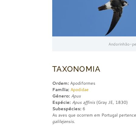
Andorinhão-peq
TAXONOMIA
Ordem:
Apodiformes
Família:
Apodidae
Género:
Apus
Espécie:
Apus affinis
(Gray JE, 1830)
Subespécies:
6
As aves que ocorrem em Portugal pertenc
galilejensis
.