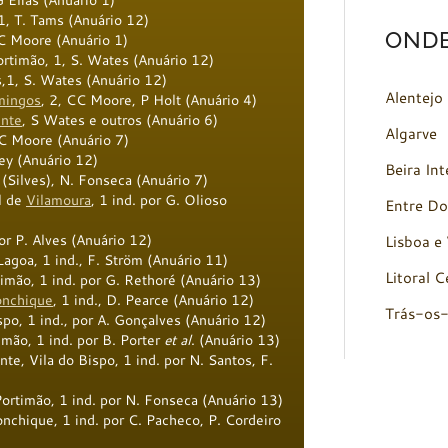
G Elias (Anuário 1)
1, T. Tams (Anuário 12)
OND
C Moore (Anuário 1)
ortimão, 1, S. Wates (Anuário 12)
,1, S. Wates (Anuário 12)
Alentejo
mingos
, 2, CC Moore, P Holt (Anuário 4)
ente
, S Wates e outros (Anuário 6)
Algarve
C Moore (Anuário 7)
ney (Anuário 12)
Beira Int
(Silves), N. Fonseca (Anuário 7)
l de
Vilamoura
, 1 ind. por G. Olioso
Entre Do
por P. Alves (Anuário 12)
Lisboa e 
Lagoa, 1 ind., F. Ström (Anuário 11)
Litoral C
timão, 1 ind. por G. Rethoré (Anuário 13)
onchique
, 1 ind., D. Pearce (Anuário 12)
Trás-os
spo, 1 ind., por A. Gonçalves (Anuário 12)
timão, 1 ind. por B. Porter
et al
. (Anuário 13)
te, Vila do Bispo, 1 ind. por N. Santos, F.
Portimão, 1 ind. por N. Fonseca (Anuário 13)
nchique, 1 ind. por C. Pacheco, P. Cordeiro