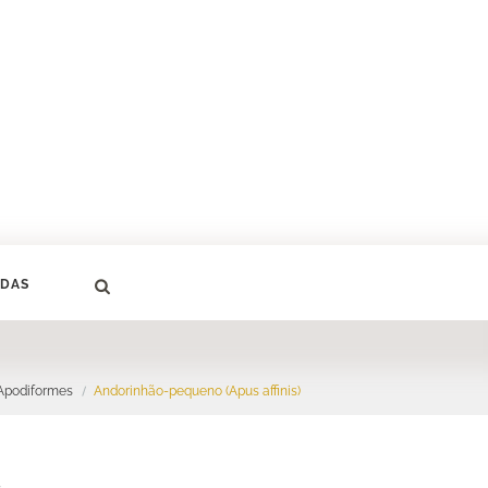
DAS
Apodiformes
Andorinhão-pequeno (Apus affinis)