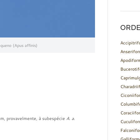
ORDE
Accipitri
ueno (Apus affinis)
Anserifo
Apodifor
Buceroti
Caprimul
Charadrii
Ciconiifo
Columbif
Coraciifo
em, provavelmente, à subespécie
A. a.
Cuculifo
Falconif
Galliform