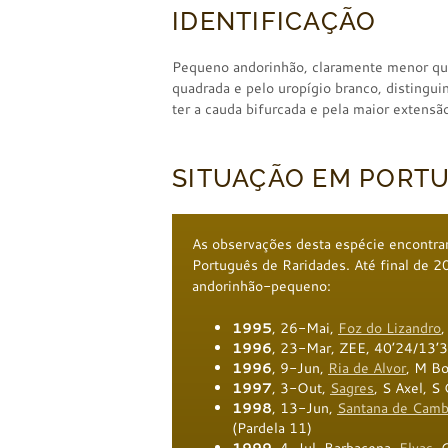
IDENTIFICAÇÃO
Pequeno andorinhão, claramente menor q
quadrada e pelo uropígio branco, distingu
ter a cauda bifurcada e pela maior extensã
SITUAÇÃO EM PORT
As observações desta espécie encontra
Português de Raridades. Até final de
andorinhão-pequeno:
1995
, 26-Mai,
Foz do Lizandro
,
1996
, 23-Mar, ZEE, 40’24/13’3
1996
, 9-Jun,
Ria de Alvor
, M Bo
1997
, 3-Out,
Sagres
, S Axel, S
1998
, 13-Jun,
Santana de Cam
(Pardela 11)