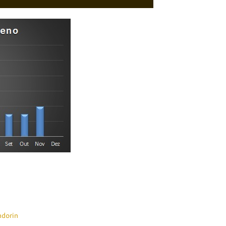
S
ndorin