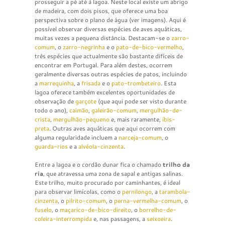
prosseguir a pé até à lagoa. Neste local existe um abrigo
de madeira, com dois pisos, que oferece uma boa
perspectiva sobre o plano de água (ver imagens). Aqui é
possível observar diversas espécies de aves aquáticas,
muitas vezes a pequena distância. Destacam-se o
zarro-
comum
, o
zarro-negrinha
e o
pato-de-bico-vermelho
,
três espécies que actualmente são bastante difíceis de
encontrar em Portugal. Para além destes, ocorrem
geralmente diversas outras espécies de patos, incluindo
a
marrequinha
, a
frisada
e o
pato-trombeteiro
. Esta
lagoa oferece também excelentes oportunidades de
observação de
garçote
(que aqui pode ser visto durante
todo o ano),
caimão
,
galeirão-comum
,
mergulhão-de-
crista
,
mergulhão-pequeno
e, mais raramente,
íbis-
preta
. Outras aves aquáticas que aqui ocorrem com
alguma regularidade incluem a
narceja-comum
, o
guarda-rios
e a
alvéola-cinzenta
.
Entre a lagoa e o cordão dunar fica o chamado
trilho da
ria
, que atravessa uma zona de sapal e antigas salinas.
Este trilho, muito procurado por caminhantes, é ideal
para observar limícolas, como o
pernilongo
, a
tarambola-
cinzenta
, o
pilrito-comum
, o
perna-vermelha-comum
, o
fuselo
, o
maçarico-de-bico-direito
, o
borrelho-de-
coleira-interrompida
e, nas passagens, a
seixoeira
.