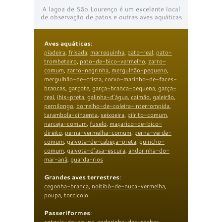
A lagoa de São Lourenço é um excelente local
de observação de patos e outras aves aquáticas
Aves aquáticas
:
piadeira
,
frisada
,
marrequinha
,
pato-real
,
pato-
trombeteiro
,
pato-de-bico-vermelho
,
zarro-
comum
,
zarro-negrinha
,
mergulhão-pequeno
,
mergulhão-de-crista
,
corvo-marinho-de-faces-
brancas
,
garçote
,
garça-branca-pequena
,
garça-
real
,
íbis-preta
,
galinha-d’água
,
caimão
,
galeirão
,
pernilongo
,
borrelho-de-coleira-interrompida
,
tarambola-cinzenta
,
seixoeira
,
pilrito-comum
,
narceja-comum
,
fuselo
,
maçarico-de-bico-
direito
,
perna-vermelha-comum
,
perna-verde-
comum
,
gaivota-de-cabeça-preta
,
guincho-
comum
,
gaivota-d’asa-escura
,
andorinha-do-
mar-anã
,
guarda-rios
Grandes aves terrestres
:
cegonha-branca
,
noitibó-de-nuca-vermelha
,
poupa
,
torcicolo
Passeriformes
:
cotovia-de-poupa
,
andorinha-das-rochas
,