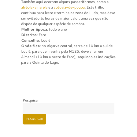
Também aqui ocorrem alguns passeriformes, como a
alvéola-amarela
e a
cotovia-de-poupa
. Este trilho
continua para leste e termina na zona do Ludo, mas deve
ser evitado às horas de maior calor, uma vez que não
dispõe de qualquer espécie de sombra.
Melhor época
: todo o ano
Distrito
: Faro
Concelho
: Loulé
Onde fica
: no Algarve central, cerca de 10 km a sul de
Loulé; para quem venha pela N125, deve virar em
Almancil (10 km a oeste de Faro), seguindo as indicações
para a Quinta do Lago.
Pesquisar
PESQUISAR