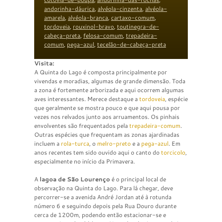
andorinha-dáurica
,
alvéola-cinzenta
,
alvéola-
amarela
,
alvéola-branca
,
cartaxo-comum
,
tordoveia
,
rouxinol-bravo
,
toutinegra-de-
cabeça-preta
,
felosa-comum
,
trepadeira-
comum
,
pega-azul
,
tecelão-de-cabeça-preta
Visita:
A Quinta do Lago é composta principalmente por
vivendas e moradias, algumas de grande dimensão. Toda
a zona é fortemente arborizada e aqui ocorrem algumas
aves interessantes. Merece destaque a
tordoveia
, espécie
que geralmente se mostra pouco e que aqui pousa por
vezes nos relvados junto aos arruamentos. Os pinhais
envolventes são frequentados pela
trepadeira-comum
.
Outras espécies que frequentam as zonas ajardinadas
incluem a
rola-turca
, o
melro-preto
e a
pega-azul
. Em
anos recentes tem sido ouvido aqui o canto do
torcicolo
,
especialmente no início da Primavera.
A
lagoa de São Lourenço
é o principal local de
observação na Quinta do Lago. Para lá chegar, deve
percorrer-se a avenida André Jordan até à rotunda
número 6 e seguindo depois pela Rua Douro durante
cerca de 1200m, podendo então estacionar-se e