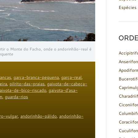
Espécies 
ORDE
artir o Monte do Facho, onde o andorinhão-real é
Accipitri
equente
Anserifo
Apodifor
ancas
,
garça-branca-pequena
,
garça-real
,
Buceroti
eira
,
pilrito-das-praias
,
gaivota-de-cabeça-
Caprimul
aivota-de-bico-riscado
,
gaivota-d’asa-
Charadrii
um
,
guarda-rios
Ciconiifo
Columbif
ro-vulgar
,
andorinhão-pálido
,
andorinhão-
Coraciifo
Cuculifo