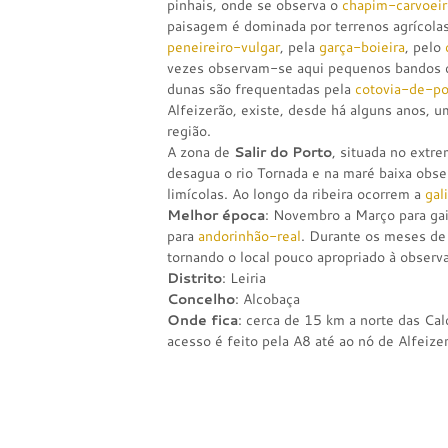
pinhais, onde se observa o
chapim-carvoeir
paisagem é dominada por terrenos agrícolas
peneireiro-vulgar
, pela
garça-boieira
, pelo
vezes observam-se aqui pequenos bandos
dunas são frequentadas pela
cotovia-de-p
Alfeizerão, existe, desde há alguns anos, 
região.
A zona de
Salir do Porto
, situada no extr
desagua o rio Tornada e na maré baixa obs
limícolas. Ao longo da ribeira ocorrem a
gal
Melhor época
: Novembro a Março para gai
para
andorinhão-real
. Durante os meses de
tornando o local pouco apropriado à observ
Distrito
: Leiria
Concelho
: Alcobaça
Onde fica
: cerca de 15 km a norte das Ca
acesso é feito pela A8 até ao nó de Alfeize