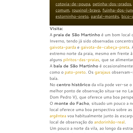
cotovia-de-poupa
,
petinha-dos-prados
comum
,
rouxinol-bravo
,
fuinha-dos-jun
estorninho-preto
,
pardal-montês
,
bico-
Visita:
A
praia de São Martinho
é um bom local d
Inverno, tendo já sido observadas concent
gaivota-parda
e
gaivota-de-cabeça-preta
.
extremo norte da praia, mesmo em frente 
alguns
pilritos-das-praias
, que se alimenta
A
baía de São Martinho
é ocasionalmente 
como o
pato-preto
. Os
garajaus
observam-s
baía.
No
centro histórico
da vila pode ver-se o
melhor ponto de observação situa-se no La
Dom Pedro V), que oferece uma boa perspec
O
monte do Facho
, situado um pouco a n
local oferece uma boa perspectiva sobre as 
argêntea
voa habitualmente junto às escarp
local de observação do
andorinhão-real
.
Um pouco a norte da vila, ao longo da estr