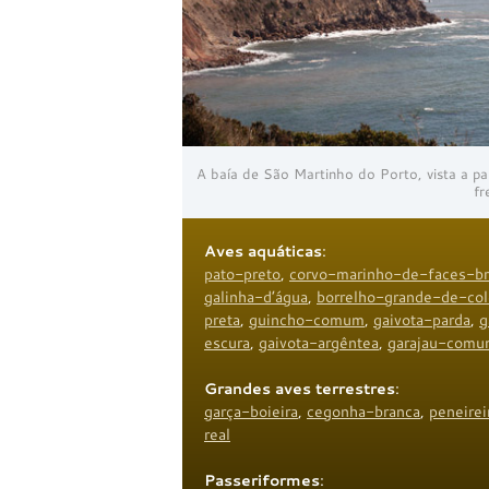
A baía de São Martinho do Porto, vista a p
fr
Aves aquáticas
:
pato-preto
,
corvo-marinho-de-faces-br
galinha-d’água
,
borrelho-grande-de-col
preta
,
guincho-comum
,
gaivota-parda
,
g
escura
,
gaivota-argêntea
,
garajau-com
Grandes aves terrestres
:
garça-boieira
,
cegonha-branca
,
peneirei
real
Passeriformes
: