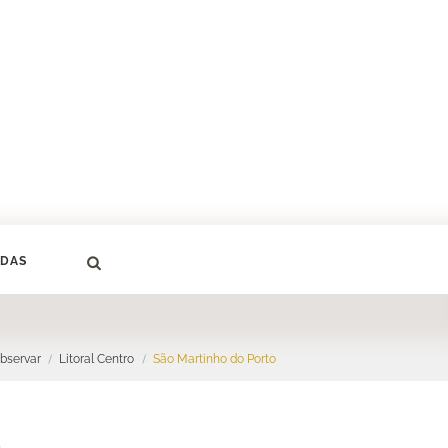
DAS
bservar
Litoral Centro
São Martinho do Porto