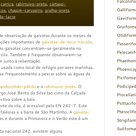
Falconif
,
carriça
,
rabirruivo-preto
,
cartaxo-
Galliform
cos
,
chapim-carvoeiro
,
gralha-preta
,
de-lacre
Gaviifor
Gruiform
Otidifor
e observação de gaivotas durante os meses de
rações importantes de
gaivotas-de-bico-riscado
,
Passerif
 As gaivotas concentram-se geralmente no
Pelecani
à vila. Também é frequente observarem-se
Phaethon
m junto à rebentação.
usada como local de refúgio por aves marinhas,
Phoenico
e frequentemente a pescar sobre as águas da
Piciforme
Podicipe
andorinhão-pálido
e o
rabirruivo-preto
. O
rgo José Bento da Silva (ao cimo da Calçada
Procellar
tiva sobre a baía.
Psittacif
orte da vila, é acessível pela EN 242-7. Este
Pteroclif
falésias e a barra de São Martinho. A
gaivota-
as e durante a Primavera e o Verão este é um
Strigifor
Suliform
ada nacional 242, existem alguns