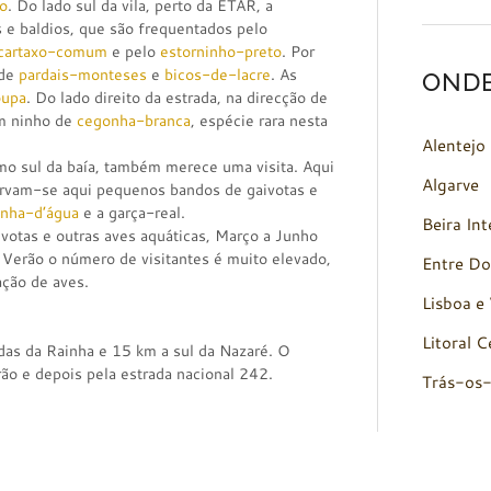
o
. Do lado sul da vila, perto da ETAR, a
 e baldios, que são frequentados pelo
cartaxo-comum
e pelo
estorninho-preto
. Por
 de
pardais-monteses
e
bicos-de-lacre
. As
OND
oupa
. Do lado direito da estrada, na direcção de
um ninho de
cegonha-branca
, espécie rara nesta
Alentejo
emo sul da baía, também merece uma visita. Aqui
Algarve
ervam-se aqui pequenos bandos de gaivotas e
inha-d’água
e a garça-real.
Beira Int
votas e outras aves aquáticas, Março a Junho
 Verão o número de visitantes é muito elevado,
Entre Do
ação de aves.
Lisboa e 
Litoral C
ldas da Rainha e 15 km a sul da Nazaré. O
rão e depois pela estrada nacional 242.
Trás-os