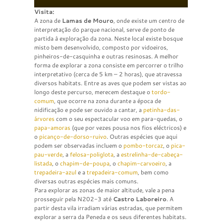
Visita:
A zona de
Lamas de Mouro
, onde existe um centro de
interpretação do parque nacional, serve de ponto de
partida à exploração da zona. Neste local existe bosque
misto bem desenvolvido, composto por vidoeiros,
pinheiros-de-casquinha e outras resinosas. A melhor
forma de explorar a zona consiste em percorrer o trilho
interpretativo (cerca de 5 km – 2 horas), que atravessa
diversos habitats. Entre as aves que podem ser vistas ao
longo deste percurso, merecem destaque o
tordo-
comum
, que ocorre na zona durante a época de
nidificação e pode ser ouvido a cantar, a
petinha-das-
árvores
com o seu espectacular voo em para-quedas, o
papa-amoras
(que por vezes pousa nos fios eléctricos) e
o
picanço-de-dorso-ruivo
. Outras espécies que aqui
podem ser observadas incluem o
pombo-torcaz
, o
pica-
pau-verde
, a
felosa-poliglota
, a
estrelinha-de-cabeça-
listada
, o
chapim-de-poupa
, o
chapim-carvoeiro
, a
trepadeira-azul
e a
trepadeira-comum
, bem como
diversas outras espécies mais comuns.
Para explorar as zonas de maior altitude, vale a pena
prosseguir pela N202-3 até
Castro Laboreiro
. A
partir desta vila irradiam várias estradas, que permitem
explorar a serra da Peneda e os seus diferentes habitats.