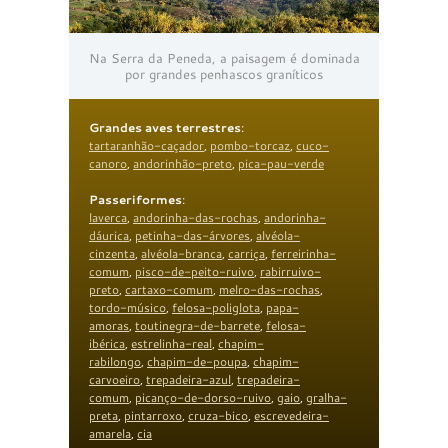
Na Serra da Peneda, a paisagem é dominada
por grandes penhascos graníticos
Grandes aves terrestres
:
tartaranhão-caçador
,
pombo-torcaz
,
cuco-
canoro
,
andorinhão-preto
,
pica-pau-verde
Passeriformes
:
laverca
,
andorinha-das-rochas
,
andorinha-
dáurica
,
petinha-das-árvores
,
alvéola-
cinzenta
,
alvéola-branca
,
carriça
,
ferreirinha-
comum
,
pisco-de-peito-ruivo
,
rabirruivo-
preto
,
cartaxo-comum
,
melro-das-rochas
,
tordo-músico
,
felosa-poliglota
,
papa-
amoras
,
toutinegra-de-barrete
,
felosa-
ibérica
,
estrelinha-real
,
chapim-
rabilongo
,
chapim-de-poupa
,
chapim-
carvoeiro
,
trepadeira-azul
,
trepadeira-
comum
,
picanço-de-dorso-ruivo
,
gaio
,
gralha-
preta
,
pintarroxo
,
cruza-bico
,
escrevedeira-
amarela
,
cia