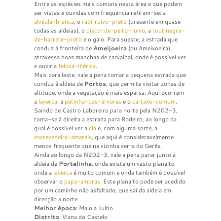
Entre as espécies mais comuns nesta área e que podem
ser vistas e ouvidas com frequência refiram-se: a
alvéola-branca
, o
rabirruivo-preto
(presente em quase
todas as aldeias), o
pisco-de-peito-ruivo
, a
toutinegra-
de-barrete-preto
e o gaio. Para sueste, a estrada que
conduz à fronteira de
Ameijoeira
(ou Ameixoeira)
atravessa boas manchas de carvalhal, onde é possível ver
e ouvir a
felosa-ibérica
.
Mais para leste, vale a pena tomar a pequena estrada que
conduz à aldeia de
Portos
, que permite visitar zonas de
altitude, onde a vegetação é mais esparsa. Aqui ocorrem
a
laverca
, a
petinha-das-árvores
e o
cartaxo-comum
.
Saindo de Castro Laboreiro para norte pela N202-3,
toma-se à direita a estrada para Rodeiro, ao longo da
qual é possível ver a
cia
e, com alguma sorte, a
escrevedeira-amarela
, que aqui é consideravelmente
menos frequente que na vizinha serra do Gerês.
Ainda ao longo da N202-3, vale a pena parar junto à
aldeia de
Portelinha
, onde existe um vasto planalto
onde a
laverca
é muito comum e onde também é possível
observar o
papa-amoras
. Este planalto pode ser acedido
por um caminho não asfaltado, que sai da aldeia em
direcção a norte.
Melhor época
: Maio a Julho
Distrito
: Viana do Castelo