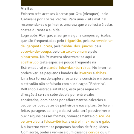
Visita:
Existem três acessos à serra: por Ota (Alenquer), pelo
Cadaval e por Torres Vedras. Para uma visita matinal
recomenda-se o primeiro, uma vez que o sol estará pelas
costas durante a subida.
Logo após
Abrigada
, surgem alguns campos agrícolas,
que são frequentados pelo
trigueirão
, pela
escrevedeira-
de-garganta-preta
, pela
fuinha-dos-juncos
, pela
cotovia-de-poupa
, pelo
cartaxo-comum
e pelo
pintarroxo
. Na Primavera observam-se aqui o
abelharuco
(esta espécie é pouco frequente na
Estremadura) e a
andorinha-das-barreiras
. No Inverno,
podem ver-se pequenos bandos de
lavercas
e
abibes
.
Uma boa forma de explorar esta zona consiste em tomar
o estradão não asfaltado com a indicaçao “Pedreira”.
Voltando à estrada asfaltada, esta prossegue em
direcção à serra e sobe depois por entre vales
encaixados, dominados por afloramentos calcários e
pequenos bosquetes de pinheiros e eucaliptos. Se forem
feitas paragens ao longo da estrada, será possível ver e
ouvir alguns passeriformes, nomeadamente o
pisco-de-
peito-ruivo
, a
felosa-ibérica
, a
estrelinha-real
e o
gaio
.
No Inverno vêem-se pequenos bandos de fringilídeos.
Com sorte, poderá ver-se algum casal de
corvos
ou um