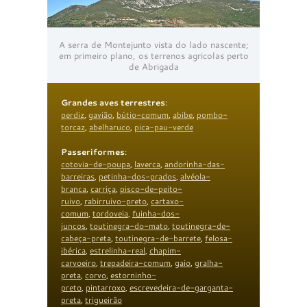
A serra de Montejunto vista do lado nascente;
em primeiro plano, os terrenos agricolas perto
de Abrigada
Grandes aves terrestres
:
perdiz
,
gavião
,
bútio-comum
,
abibe
,
pombo-
torcaz
,
abelharuco
,
pica-pau-verde
Passeriformes
:
cotovia-de-poupa
,
laverca
,
andorinha-das-
barreiras
,
petinha-dos-prados
,
alvéola-
branca
,
carriça
,
pisco-de-peito-
ruivo
,
rabirruivo-preto
,
cartaxo-
comum
,
tordoveia
,
fuinha-dos-
juncos
,
toutinegra-do-mato
,
toutinegra-de-
cabeça-preta
,
toutinegra-de-barrete
,
felosa-
ibérica
,
estrelinha-real
,
chapim-
carvoeiro
,
trepadeira-comum
,
gaio
,
gralha-
preta
,
corvo
,
estorninho-
preto
,
pintarroxo
,
escrevedeira-de-garganta-
preta
,
trigueirão