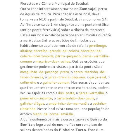
Florestas e a Câmara Municipal de Setúbal.
Outra zona interessante situa-se no
Zambujal
, perto
de Águas de Moura. Para chegar a este local, deve
tomar-se a N10 a partir de Setúbal, virando no km 54.
Ao fim de cerca de 1 km chega-se a uma ponte metálica
(antiga ponte ferroviária) sobre a ribeira da Marateca.
Este é um local excelente para observar limícolas durante
a maré baixa. Entre as espécies de limícolas que
habitualmente aqui ocorrem são de referir:
pernilongo
,
alfaiate
,
borrelho-grande-de-coleira
,
borrelho-de-
coleira-interrompida
,
pilrito-pequeno
,
perna-vermelha-
comum
e
maçarico-das-rochas
. Outras espécies que
geralmente podem ser vistas a partir da ponte são o
mergulhão-de-pescoço-preto
, o
corvo-marinho-de-
faces-brancas
, a
garça-branca-pequena
, a
garça-real
, o
colhereiro
e o
guincho-comum
. Nas zonas circundantes,
que frequentemente se encontram encharcadas, podem
ver-se espécies como a
íbis-preta
, a
garça-vermelha
, o
peneireiro-cinzento
, o
tartaranhão-dos-pauis
, a
galinha-d’água
, a
andorinha-do-mar-anã
e a
petinha-
ribeirinha
. Neste local existe uma pequena população do
exótico
bispo-de-coroa-amarela
.
Alguns quilómetros mais a oeste situa-se o
Bairro da
Bonita
e logo a sul do mesmo fica um complexo de
salinas denominadas do
Pinheiro Torto
. Este é um