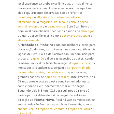
local excelente para observar limícolas, principalmente
durante a maré-cheia. Entre as espécies que aqui têm
sido regularmente observadas são de referir: o
pernilongo
, o
alfaiate
, o
borrelho-de-coleira-
interrompida
, o
maçarico-de-bico-direito
, o
perna-
vermelha-comum
e o
perna-verde
. Este é também um
bom local para observar pequenos bandos de
flamingos
e alguns passeriformes, como a
cotovia-de-poupa
e a
alvéola-amarela
.
A
Herdade do Pinheiro
é um dos melhores locais para
observação de aves, tanto terrestres como aquáticas. As
lagoas de Bem-Pais e da Sachola são um bom sítio para
procurar o
galeirão
e diversas espécies de patos, sendo
também um local de fácil observação do
guarda-rios
; os
montados circundantes albergam
pica-pau-malhado
,
picanço-barreteiro
,
trepadeira-azul
e, no Inverno,
grandes bandos de
pombos-torcazes
. Infelizmente, nos
últimos anos o acesso a esta zona tem estado muito
condicionado e é fundamental obter autorização.
Seguindo pela N5 (ou IC1) para sul, pode virar-se à
direita junto à aldeia de Palma, seguindo então em
direcção ao
Monte Novo
. Aqui há vastos montados de
sobro onde são frequentes espécies florestais, como o
chapim-real
, a
trepadeira-comum
, a
trepadeira-azul
ou
o
tentilhão
.