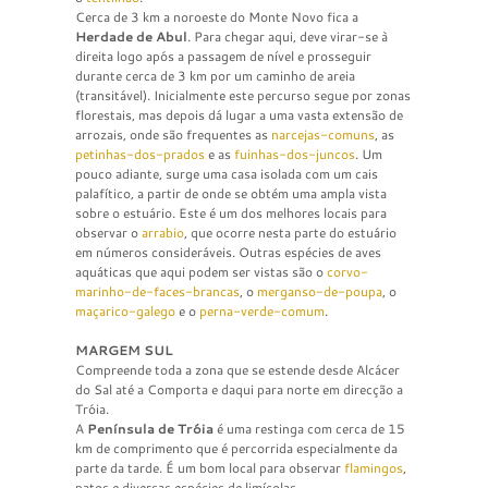
Cerca de 3 km a noroeste do Monte Novo fica a
Herdade de Abul
. Para chegar aqui, deve virar-se à
direita logo após a passagem de nível e prosseguir
durante cerca de 3 km por um caminho de areia
(transitável). Inicialmente este percurso segue por zonas
florestais, mas depois dá lugar a uma vasta extensão de
arrozais, onde são frequentes as
narcejas-comuns
, as
petinhas-dos-prados
e as
fuinhas-dos-juncos
. Um
pouco adiante, surge uma casa isolada com um cais
palafítico, a partir de onde se obtém uma ampla vista
sobre o estuário. Este é um dos melhores locais para
observar o
arrabio
, que ocorre nesta parte do estuário
em números consideráveis. Outras espécies de aves
aquáticas que aqui podem ser vistas são o
corvo-
marinho-de-faces-brancas
, o
merganso-de-poupa
, o
maçarico-galego
e o
perna-verde-comum
.
MARGEM SUL
Compreende toda a zona que se estende desde Alcácer
do Sal até a Comporta e daqui para norte em direcção a
Tróia.
A
Península de Tróia
é uma restinga com cerca de 15
km de comprimento que é percorrida especialmente da
parte da tarde. É um bom local para observar
flamingos
,
patos e diversas espécies de limícolas.