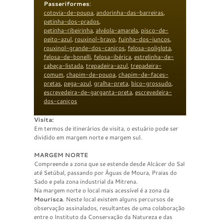
Passeriformes
:
cotovia-de-poupa
,
andorinha-das-barreiras
,
petinha-dos-prados
,
petinha-ribeirinha
,
alvéola-amarela
,
pisco-de-
peito-azul
,
rouxinol-bravo
,
fuinha-dos-juncos
,
rouxinol-grande-dos-caniços
,
felosa-poliglota
,
felosa-de-bonelli
,
felosa-ibérica
,
estrelinha-de-
cabeça-listada
,
trepadeira-azul
,
trepadeira-
comum
,
chapim-de-poupa
,
chapim-de-faces-
pretas
,
pega-azul
,
gralha-preta
,
bico-grossudo
,
escrevedeira-de-garganta-preta
,
escrevedeira-
dos-caniços
Visita:
Em termos de itinerários de visita, o estuário pode ser
dividido em margem norte e margem sul.
MARGEM NORTE
Compreende a zona que se estende desde Alcácer do Sal
até Setúbal, passando por Águas de Moura, Praias do
Sado e pela zona industrial da Mitrena.
Na margem norte o local mais acessível é a zona da
Mourisca
. Neste local existem alguns percursos de
observação assinalados, resultantes de uma colaboração
entre o Instituto da Conservação da Natureza e das