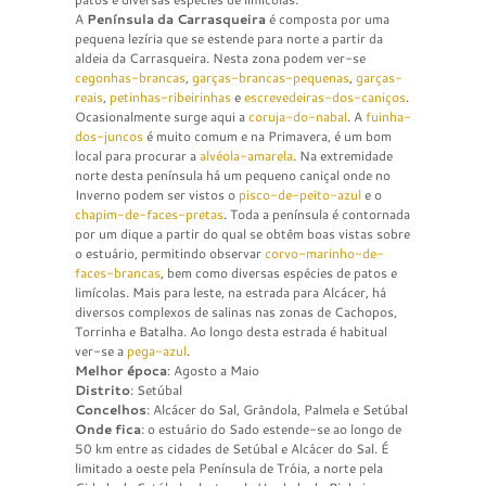
A
Península da Carrasqueira
é composta por uma
pequena lezíria que se estende para norte a partir da
aldeia da Carrasqueira. Nesta zona podem ver-se
cegonhas-brancas
,
garças-brancas-pequenas
,
garças-
reais
,
petinhas-ribeirinhas
e
escrevedeiras-dos-caniços
.
Ocasionalmente surge aqui a
coruja-do-nabal
. A
fuinha-
dos-juncos
é muito comum e na Primavera, é um bom
local para procurar a
alvéola-amarela
. Na extremidade
norte desta península há um pequeno caniçal onde no
Inverno podem ser vistos o
pisco-de-peito-azul
e o
chapim-de-faces-pretas
. Toda a península é contornada
por um dique a partir do qual se obtêm boas vistas sobre
o estuário, permitindo observar
corvo-marinho-de-
faces-brancas
, bem como diversas espécies de patos e
limícolas. Mais para leste, na estrada para Alcácer, há
diversos complexos de salinas nas zonas de Cachopos,
Torrinha e Batalha. Ao longo desta estrada é habitual
ver-se a
pega-azul
.
Melhor época
: Agosto a Maio
Distrito
: Setúbal
Concelhos
: Alcácer do Sal, Grândola, Palmela e Setúbal
Onde fica
: o estuário do Sado estende-se ao longo de
50 km entre as cidades de Setúbal e Alcácer do Sal. É
limitado a oeste pela Península de Tróia, a norte pela