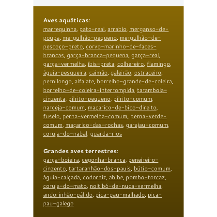
Aves aquáticas
:
marrequinha
,
pato-real
,
arrabio
,
merganso-de-
poupa
,
mergulhão-pequeno
,
mergulhão-de-
pescoço-preto
,
corvo-marinho-de-faces-
brancas
,
garça-branca-pequena
,
garça-real
,
garça-vermelha
,
íbis-preta
,
colhereiro
,
flamingo
,
águia-pesqueira
,
caimão
,
galeirão
,
ostraceiro
,
pernilongo
,
alfaiate
,
borrelho-grande-de-coleira
,
borrelho-de-coleira-interrompida
,
tarambola-
cinzenta
,
pilrito-pequeno
,
pilrito-comum
,
narceja-comum
,
maçarico-de-bico-direito
,
fuselo
,
perna-vermelha-comum
,
perna-verde-
comum
,
maçarico-das-rochas
,
garajau-comum
,
coruja-do-nabal
,
guarda-rios
Grandes aves terrestres
:
garça-boieira
,
cegonha-branca
,
peneireiro-
cinzento
,
tartaranhão-dos-pauis
,
bútio-comum
,
águia-calçada
,
codorniz
,
abibe
,
pombo-torcaz
,
coruja-do-mato
,
noitibó-de-nuca-vermelha
,
andorinhão-pálido
,
pica-pau-malhado
,
pica-
pau-galego