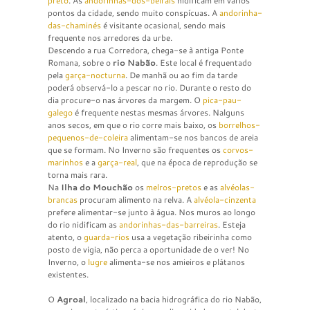
preto
. As
andorinhas-dos-beirais
nidificam em vários
pontos da cidade, sendo muito conspícuas. A
andorinha-
das-chaminés
é visitante ocasional, sendo mais
frequente nos arredores da urbe.
Descendo a rua Corredora, chega-se à antiga Ponte
Romana, sobre o
rio Nabão
. Este local é frequentado
pela
garça-nocturna
. De manhã ou ao fim da tarde
poderá observá-lo a pescar no rio. Durante o resto do
dia procure-o nas árvores da margem. O
pica-pau-
galego
é frequente nestas mesmas árvores. Nalguns
anos secos, em que o rio corre mais baixo, os
borrelhos-
pequenos-de-coleira
alimentam-se nos bancos de areia
que se formam. No Inverno são frequentes os
corvos-
marinhos
e a
garça-real
, que na época de reprodução se
torna mais rara.
Na
Ilha do Mouchão
os
melros-pretos
e as
alvéolas-
brancas
procuram alimento na relva. A
alvéola-cinzenta
prefere alimentar-se junto à água. Nos muros ao longo
do rio nidificam as
andorinhas-das-barreiras
. Esteja
atento, o
guarda-rios
usa a vegetação ribeirinha como
posto de vigia, não perca a oportunidade de o ver! No
Inverno, o
lugre
alimenta-se nos amieiros e plátanos
existentes.
O
Agroal
, localizado na bacia hidrográfica do rio Nabão,