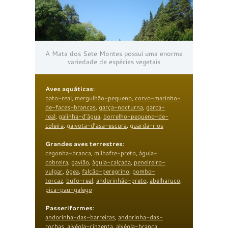
A Mata dos Sete Montes possui uma enorme
variedade de espécies vegetais
Aves aquáticas
:
pato-real
,
mergulhão-pequeno
,
corvo-marinho-
de-faces-brancas
,
garça-nocturna
,
garça-
real
,
galinha-d’água
,
borrelho-pequeno-de-
coleira
,
gaivota-d’asa-escura
,
guarda-rios
Grandes aves terrestres
:
cegonha-branca
,
milhafre-preto
,
águia-
cobreira
,
gavião
,
águia-calçada
,
peneireiro-
vulgar
,
ógea
,
falcão-peregrino
,
pombo-
torcaz
,
bufo-real
,
andorinhão-preto
,
abelharuco
,
pica-pau-galego
Passeriformes
:
andorinha-das-barreiras
,
andorinha-das-
rochas
,
alvéola-cinzenta
,
alvéola-branca
,