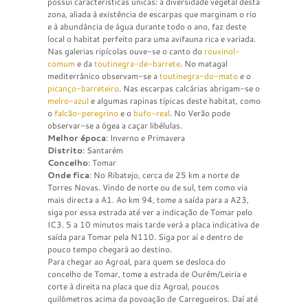
possui características únicas: a diversidade vegetal desta
zona, aliada à existência de escarpas que marginam o rio
e à abundância de água durante todo o ano, faz deste
local o habitat perfeito para uma avifauna rica e variada.
Nas galerias ripícolas ouve-se o canto do
rouxinol-
comum
e da
toutinegra-de-barrete
. No matagal
mediterrânico observam-se a
toutinegra-do-mato
e o
picanço-barreteiro
. Nas escarpas calcárias abrigam-se o
melro-azul
e algumas rapinas típicas deste habitat, como
o
falcão-peregrino
e o
bufo-real
. No Verão pode
observar-se a ógea a caçar libélulas.
Melhor época
: Inverno e Primavera
Distrito
: Santarém
Concelho
: Tomar
Onde fica
: No Ribatejo, cerca de 25 km a norte de
Torres Novas. Vindo de norte ou de sul, tem como via
mais directa a A1. Ao km 94, tome a saída para a A23,
siga por essa estrada até ver a indicação de Tomar pelo
IC3. 5 a 10 minutos mais tarde verá a placa indicativa de
saída para Tomar pela N110. Siga por aí e dentro de
pouco tempo chegará ao destino.
Para chegar ao Agroal, para quem se desloca do
concelho de Tomar, tome a estrada de Ourém/Leiria e
corte à direita na placa que diz Agroal, poucos
quilómetros acima da povoação de Carregueiros. Daí até