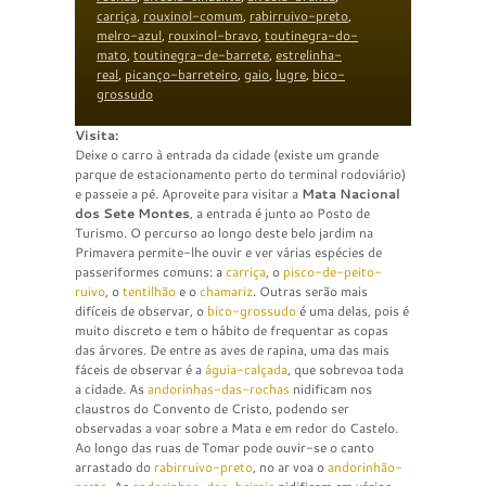
carriça
,
rouxinol-comum
,
rabirruivo-preto
,
melro-azul
,
rouxinol-bravo
,
toutinegra-do-
mato
,
toutinegra-de-barrete
,
estrelinha-
real
,
picanço-barreteiro
,
gaio
,
lugre
,
bico-
grossudo
Visita:
Deixe o carro à entrada da cidade (existe um grande
parque de estacionamento perto do terminal rodoviário)
e passeie a pé. Aproveite para visitar a
Mata Nacional
dos Sete Montes
, a entrada é junto ao Posto de
Turismo. O percurso ao longo deste belo jardim na
Primavera permite-lhe ouvir e ver várias espécies de
passeriformes comuns: a
carriça
, o
pisco-de-peito-
ruivo
, o
tentilhão
e o
chamariz
. Outras serão mais
difíceis de observar, o
bico-grossudo
é uma delas, pois é
muito discreto e tem o hábito de frequentar as copas
das árvores. De entre as aves de rapina, uma das mais
fáceis de observar é a
águia-calçada
, que sobrevoa toda
a cidade. As
andorinhas-das-rochas
nidificam nos
claustros do Convento de Cristo, podendo ser
observadas a voar sobre a Mata e em redor do Castelo.
Ao longo das ruas de Tomar pode ouvir-se o canto
arrastado do
rabirruivo-preto
, no ar voa o
andorinhão-