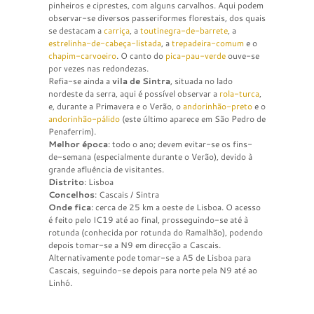
pinheiros e ciprestes, com alguns carvalhos. Aqui podem
observar-se diversos passeriformes florestais, dos quais
se destacam a
carriça
, a
toutinegra-de-barrete
, a
estrelinha-de-cabeça-listada
, a
trepadeira-comum
e o
chapim-carvoeiro
. O canto do
pica-pau-verde
ouve-se
por vezes nas redondezas.
Refia-se ainda a
vila de Sintra
, situada no lado
nordeste da serra, aqui é possível observar a
rola-turca
,
e, durante a Primavera e o Verão, o
andorinhão-preto
e o
andorinhão-pálido
(este último aparece em São Pedro de
Penaferrim).
Melhor época
: todo o ano; devem evitar-se os fins-
de-semana (especialmente durante o Verão), devido à
grande afluência de visitantes.
Distrito
: Lisboa
Concelhos
: Cascais / Sintra
Onde fica
: cerca de 25 km a oeste de Lisboa. O acesso
é feito pelo IC19 até ao final, prosseguindo-se até à
rotunda (conhecida por rotunda do Ramalhão), podendo
depois tomar-se a N9 em direcção a Cascais.
Alternativamente pode tomar-se a A5 de Lisboa para
Cascais, seguindo-se depois para norte pela N9 até ao
Linhó.