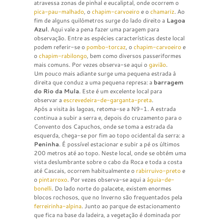
atravessa zonas de pinhal e eucaliptal, onde ocorrem o
pica-pau-malhado
, o
chapim-carvoeiro
e o
chamariz
. Ao
fim de alguns quilómetros surge do lado direito a
Lagoa
Azul
. Aqui vale a pena fazer uma paragem para
observação. Entre as espécies características deste local
podem referir-se o
pombo-torcaz
, o
chapim-carvoeiro
e
o
chapim-rabilongo
, bem como diversos passeriformes
mais comuns. Por vezes observa-se aqui o
gavião
.
Um pouco mais adiante surge uma pequena estrada à
direita que conduz a uma pequena represa: a
barragem
do Rio da Mula
. Este é um excelente local para
observar a
escrevedeira-de-garganta-preta
.
Após a visita às lagoas, retoma-se a N9-1. A estrada
continua a subir a serra e, depois do cruzamento para o
Convento dos Capuchos, onde se toma a estrada da
esquerda, chega-se por fim ao topo ocidental da serra: a
Peninha
. É possível estacionar e subir a pé os últimos
200 metros até ao topo. Neste local, onde se obtém uma
vista deslumbrante sobre o cabo da Roca e toda a costa
até Cascais, ocorrem habitualmente o
rabirruivo-preto
e
o
pintarroxo
. Por vezes observa-se aqui a
águia-de-
bonelli
. Do lado norte do palacete, existem enormes
blocos rochosos, que no Inverno são frequentados pela
ferreirinha-alpina
. Junto ao parque de estacionamento
que fica na base da ladeira, a vegetação é dominada por