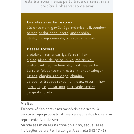
esta é a zona menos perturbada da serra, mais
propícia à observação de aves
Grandes aves terrestres
:
bútio-comum
,
gavião
,
águia-de-bonelli
,
pombo-
torcaz
,
andorinhão-preto
,
andorinhão-
pálido
,
pica-pau-verde
,
pica-pau-malhado
Passeriformes
:
alvéola-cinzenta
,
carriça
,
ferreirinha-
alpina
,
pisco-de-peito-ruivo
,
rabirruivo-
preto
,
toutinegra-do-mato
,
toutinegra-de-
barrete
,
felosa-comum
,
estrelinha-de-cabeça-
listada
,
chapim-rabilongo
,
chapim-
carvoeiro
,
trepadeira-comum
,
gaio
,
estorninho-
preto
,
lugre
,
pintarroxo
,
escrevedeira-de-
garganta-preta
Visita:
Existem vários percursos possíveis pela serra. O
percurso aqui proposto atravessa alguns dos locais mais
representativos da serra.
Saindo assim da N9 na zona do Linhó, segue-se as
indicações para a Penha Longa. A estrada (N247-3)