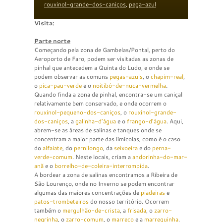
rouxinol-grande-dos-caniços
,
pega-azul
Visita:
Parte norte
Começando pela zona de Gambelas/Pontal, perto do
Aeroporto de Faro, podem ser visitadas as zonas de
pinhal que antecedem a Quinta do Ludo, e onde se
podem observar as comuns
pegas-azuis
, o
chapim-real
,
o
pica-pau-verde
e o
noitibó-de-nuca-vermelha
.
Quando finda a zona de pinhal, encontra-se um caniçal
relativamente bem conservado, e onde ocorrem o
rouxinol-pequeno-dos-caniços
, o
rouxinol-grande-
dos-caniços
, a
galinha-d’água
e o
frango-d’água
. Aqui,
abrem-se as áreas de salinas e tanques onde se
concentram a maior parte das límícolas, como é o caso
do
alfaiate
, do
pernilongo
, da
seixoeira
e do
perna-
verde-comum
. Neste locais, criam a
andorinha-do-mar-
anã
e o
borrelho-de-coleira-interrompida
.
A bordear a zona de salinas encontramos a Ribeira de
São Lourenço, onde no Inverno se podem encontrar
algumas das maiores concentrações de
piadeiras
e
patos-trombeteiros
do nosso território. Ocorrem
também o
mergulhão-de-crista
, a
frisada
, o
zarro-
negrinha
, o
zarro-comum
, o
marreco
e a
marrequinha
.