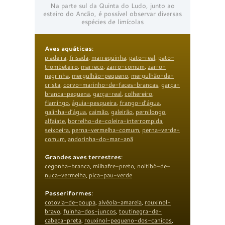
Na parte sul da Quinta do Ludo, junto ao
esteiro do Ancão, é possível observar diversas
espécies de limícolas
Aves aquáticas
:
piadeira
,
frisada
,
marrequinha
,
pato-real
,
pato-
trombeteiro
,
marreco
,
zarro-comum
,
zarro-
negrinha
,
mergulhão-pequeno
,
mergulhão-de-
crista
,
corvo-marinho-de-faces-brancas
,
garça-
branca-pequena
,
garça-real
,
colhereiro
,
flamingo
,
águia-pesqueira
,
frango-d’água
,
galinha-d’água
,
caimão
,
galeirão
,
pernilongo
,
alfaiate
,
borrelho-de-coleira-interrompida
,
seixoeira
,
perna-vermelha-comum
,
perna-verde-
comum
,
andorinha-do-mar-anã
Grandes aves terrestres
:
cegonha-branca
,
milhafre-preto
,
noitibó-de-
nuca-vermelha
,
pica-pau-verde
Passeriformes
:
cotovia-de-poupa
,
alvéola-amarela
,
rouxinol-
bravo
,
fuinha-dos-juncos
,
toutinegra-de-
cabeça-preta
,
rouxinol-pequeno-dos-caniços
,