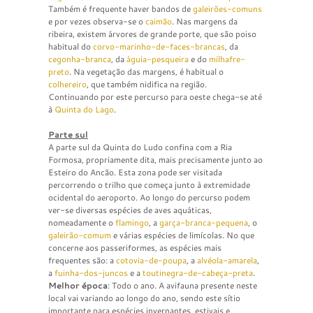
Também é frequente haver bandos de
galeirões-comuns
e por vezes observa-se o
caimão
. Nas margens da
ribeira, existem árvores de grande porte, que são poiso
habitual do
corvo-marinho-de-faces-brancas
, da
cegonha-branca
, da
águia-pesqueira
e do
milhafre-
preto
. Na vegetação das margens, é habitual o
colhereiro
, que também nidifica na região.
Continuando por este percurso para oeste chega-se até
à
Quinta do Lago
.
Parte sul
A parte sul da Quinta do Ludo confina com a Ria
Formosa, propriamente dita, mais precisamente junto ao
Esteiro do Ancão. Esta zona pode ser visitada
percorrendo o trilho que começa junto à extremidade
ocidental do aeroporto. Ao longo do percurso podem
ver-se diversas espécies de aves aquáticas,
nomeadamente o
flamingo
, a
garça-branca-pequena
, o
galeirão-comum
e várias espécies de limícolas. No que
concerne aos passeriformes, as espécies mais
frequentes são: a
cotovia-de-poupa
, a
alvéola-amarela
,
a
fuinha-dos-juncos
e a
toutinegra-de-cabeça-preta
.
Melhor época
: Todo o ano. A avifauna presente neste
local vai variando ao longo do ano, sendo este sítio
importante para espécies invernantes, estivais e