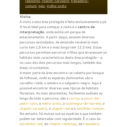
rabilongo
,
chapim-carvoeiro
,
trepadeira-
comum
,
gaio
,
gralha-preta
Visita:
A visita a esta área protegida é feita exclusivamente a pé.
O local ideal para começar a visita é o
centro de
interpretação
, onde existe um parque de
estacionamento. A partir daqui, existem diversos
percursos assinalados, de extensão variável (o mais
curto tem 1,6 km e o mais longo tem 12,5 km). Estes
percursos permitem percorrer trilhos que atravessam os
habitats mais característicos desta área protegida – e,
no caso dos dois percursos mais longos, também das
áreas circundantes.
A maior parte da área encontra-se coberta por bosque
de folhosas, onde as espécies dominantes são o
carvalho-roble, o amieiro e o salgueiro-negro. Aqui é
possível encontrar diversas aves típicas de habitats
florestais. As mais abundantes, facilmente audíveis ao
longo de todo o percurso, são a
carriça
, o
pisco-de-
peito-ruivo
, o
melro-preto
, a
toutinegra-de-barrete
, o
chapim-carvoeiro
, o
chapim-real
e o
tentilhão-comum
.
No entanto, há muitas outras espécies e que também
podem ser detectadas com regularidade. É o caso da
estrelinha-real
, do
chapim-rabilongo
, da
trepadeira-