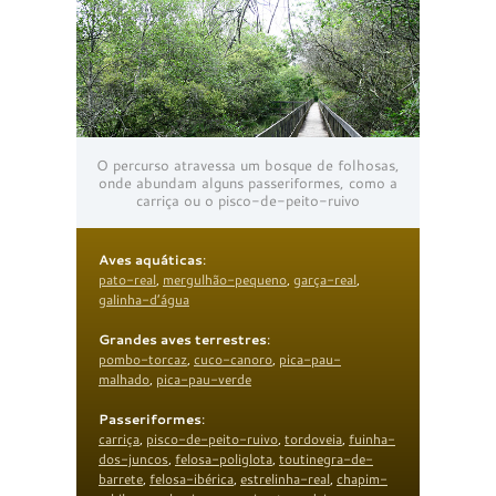
O percurso atravessa um bosque de folhosas,
onde abundam alguns passeriformes, como a
carriça ou o pisco-de-peito-ruivo
Aves aquáticas
:
pato-real
,
mergulhão-pequeno
,
garça-real
,
galinha-d’água
Grandes aves terrestres
:
pombo-torcaz
,
cuco-canoro
,
pica-pau-
malhado
,
pica-pau-verde
Passeriformes
:
carriça
,
pisco-de-peito-ruivo
,
tordoveia
,
fuinha-
dos-juncos
,
felosa-poliglota
,
toutinegra-de-
barrete
,
felosa-ibérica
,
estrelinha-real
,
chapim-