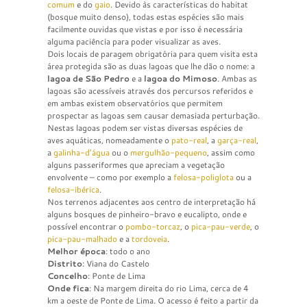
comum
e do
gaio
. Devido às características do habitat
(bosque muito denso), todas estas espécies são mais
facilmente ouvidas que vistas e por isso é necessária
alguma paciência para poder visualizar as aves.
Dois locais de paragem obrigatória para quem visita esta
área protegida são as duas lagoas que lhe dão o nome: a
lagoa de São Pedro
e a
lagoa do Mimoso
. Ambas as
lagoas são acessíveis através dos percursos referidos e
em ambas existem observatórios que permitem
prospectar as lagoas sem causar demasiada perturbação.
Nestas lagoas podem ser vistas diversas espécies de
aves aquáticas, nomeadamente o
pato-real
, a
garça-real
,
a
galinha-d’água
ou o
mergulhão-pequeno
, assim como
alguns passeriformes que apreciam a vegetação
envolvente – como por exemplo a
felosa-poliglota
ou a
felosa-ibérica
.
Nos terrenos adjacentes aos centro de interpretação há
alguns bosques de pinheiro-bravo e eucalipto, onde e
possível encontrar o
pombo-torcaz
, o
pica-pau-verde
, o
pica-pau-malhado
e a
tordoveia
.
Melhor época
: todo o ano
Distrito
: Viana do Castelo
Concelho
: Ponte de Lima
Onde fica
: Na margem direita do rio Lima, cerca de 4
km a oeste de Ponte de Lima. O acesso é feito a partir da