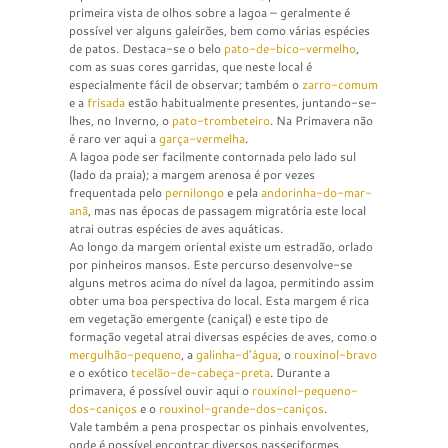
primeira vista de olhos sobre a lagoa – geralmente é
possível ver alguns galeirões, bem como várias espécies
de patos. Destaca-se o belo
pato-de-bico-vermelho
,
com as suas cores garridas, que neste local é
especialmente fácil de observar; também o
zarro-comum
e a
frisada
estão habitualmente presentes, juntando-se-
lhes, no Inverno, o
pato-trombeteiro
. Na Primavera não
é raro ver aqui a
garça-vermelha
.
A lagoa pode ser facilmente contornada pelo lado sul
(lado da praia); a margem arenosa é por vezes
frequentada pelo
pernilongo
e pela
andorinha-do-mar-
anã
, mas nas épocas de passagem migratória este local
atrai outras espécies de aves aquáticas.
Ao longo da margem oriental existe um estradão, orlado
por pinheiros mansos. Este percurso desenvolve-se
alguns metros acima do nível da lagoa, permitindo assim
obter uma boa perspectiva do local. Esta margem é rica
em vegetação emergente (caniçal) e este tipo de
formação vegetal atrai diversas espécies de aves, como o
mergulhão-pequeno
, a
galinha-d’água
, o
rouxinol-bravo
e o exótico
tecelão-de-cabeça-preta
. Durante a
primavera, é possível ouvir aqui o
rouxinol-pequeno-
dos-caniços
e o
rouxinol-grande-dos-caniços
.
Vale também a pena prospectar os pinhais envolventes,
onde é possível encontrar diversos passeriformes