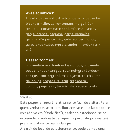
Aves aquáticas
:
frisada
,
pato-real
,
pato-trombeteiro
,
pato-de-
bico-vermelho
,
zarro-comum
,
mergulhão-
pequeno
,
corvo-marinho-de-faces-brancas
,
garça-branca-pequena
,
garça-vermelha
,
galinha-d’água
,
caimão
,
galeirão
,
pernilongo
,
gaivota-de-cabeça-preta
,
andorinha-do-mar-
anã
Passeriformes
:
rouxinol-bravo
,
fuinha-dos-juncos
,
rouxinol-
pequeno-dos-caniços
,
rouxinol-grande-dos-
caniços
,
toutinegra-de-cabeça-preta
,
chapim-
de-poupa
,
trepadeira-azul
,
trepadeira-
comum
,
pega-azul
,
tecelão-de-cabeça-preta
Visita:
Esta pequena lagoa é relativamente fácil de visitar. Para
quem venha de carro, o melhor acesso é pelo lado poente
(ver abaixo em “Onde fica”), podendo estacionar-se na
extremidade sudoeste da lagoa – a partir daqui a visita é
preferencialmente realizada a pé.
A partir do local de estacionamento, pode dar-se uma