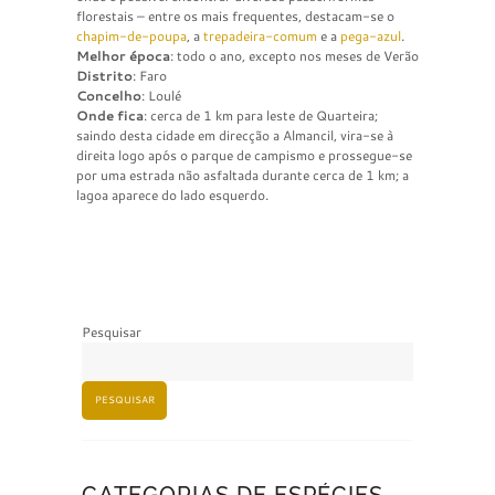
florestais – entre os mais frequentes, destacam-se o
chapim-de-poupa
, a
trepadeira-comum
e a
pega-azul
.
Melhor época
: todo o ano, excepto nos meses de Verão
Distrito
: Faro
Concelho
: Loulé
Onde fica
: cerca de 1 km para leste de Quarteira;
saindo desta cidade em direcção a Almancil, vira-se à
direita logo após o parque de campismo e prossegue-se
por uma estrada não asfaltada durante cerca de 1 km; a
lagoa aparece do lado esquerdo.
Pesquisar
PESQUISAR