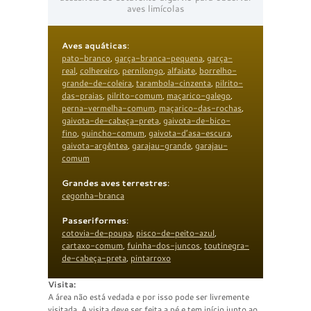
aves limícolas
Aves aquáticas
:
pato-branco
,
garça-branca-pequena
,
garça-
real
,
colhereiro
,
pernilongo
,
alfaiate
,
borrelho-
grande-de-coleira
,
tarambola-cinzenta
,
pilrito-
das-praias
,
pilrito-comum
,
maçarico-galego
,
perna-vermelha-comum
,
maçarico-das-rochas
,
gaivota-de-cabeça-preta
,
gaivota-de-bico-
fino
,
guincho-comum
,
gaivota-d’asa-escura
,
gaivota-argêntea
,
garajau-grande
,
garajau-
comum
Grandes aves terrestres
:
cegonha-branca
Passeriformes
:
cotovia-de-poupa
,
pisco-de-peito-azul
,
cartaxo-comum
,
fuinha-dos-juncos
,
toutinegra-
de-cabeça-preta
,
pintarroxo
Visita:
A área não está vedada e por isso pode ser livremente
visitada. A visita deve ser feita a pé e tem início junto ao