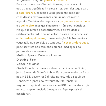
Fora da ordem dos Charadriiformes, ocorrem aqui
outras aves aquáticas interessantes, com destaque para
o
pato-branco
, espécie que no presente pode ser
considerada razoavelmente comum no sotavento
algarvio. Também são regulares a
garça-branca-pequena
e o
colhereiro
, mas geralmente em números reduzidos.
No que se refere a passeriformes, a diversidade é
relativamente reduzida, no entanto vale a pena procurar
o
pisco-de-peito-azul
, que na estação fria frequenta a
vegetação que bordeja os tanques. A
cotovia-de-poupa
,
pode ser vista nos caminhos ou nas imediações do
parque de estacionamento.
Melhor época
: Outono e Inverno
Distrito
: Faro
Concelho
: Olhão
Onde fica
: No extremo sudoeste da cidade de Olhão,
junto à Avenida 5 de Outubro. Para quem venha de Faro
pela N125, deve virar à direita na rotunda a seguir ao
Continente (antes do restaurante McDonald’s),
seguindo depois durante cerca de 600 metros até surgir
uma curva pronunciada à esquerda. Aqui é possível
estacionar.