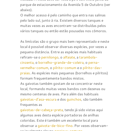
parque de estacionamento da Avenida 5 de Outubro (ver
abaixo).
O melhor acesso é pelo caminho que entra nas salinas
pelo lado sul, junto à ria. Existem diversos tanques e
muitas vezes as aves encontram-se distribuídas pelos
vários tanques ou então estão pousadas nos cômoros.
As limícolas são o grupo mais bem representado e neste
local é possível observar diversas espécies, por vezes a
pequena distância. Entre as espécies mais habituais
refiram-se o
pernilongo
, o
alfaiate
, a
tarambola-
cinzenta
, o
borrelho-grande-de-coleira
, o
perna-
vermelha-comum
, o
pilrito-comum
e o
pilrito-das-
praias
. As espécies mais pequenas (borrelhos e pilritos)
formam frequentemente bandos mistos.
As gaivotas também gostam de se concentrar neste
local, formando muitas vezes bandos com dezenas ou
mesmo centenas de aves. Para além das habituais
gaivotas-d’asa-escura
e dos
guinchos
, são também
frequentes as
gaivotas-de-cabeça-preta
, tendo já sido vistas aqui
algumas aves desta espécie portadoras de anilhas
coloridas. Este é também um excelente local para
observar a
gaivota-de-bico-fino
. Por vezes observam-
se igualmente alguns
garajaus-comuns
.