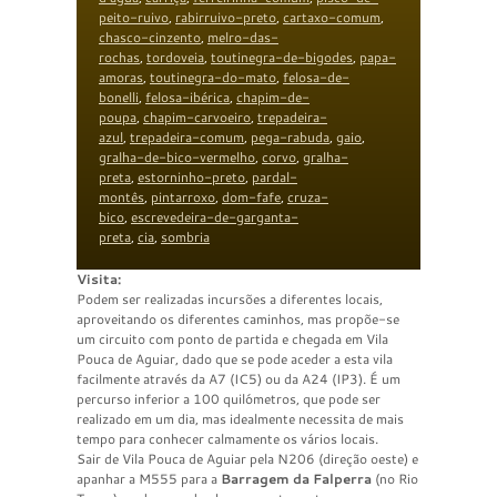
peito-ruivo
,
rabirruivo-preto
,
cartaxo-comum
,
chasco-cinzento
,
melro-das-
rochas
,
tordoveia
,
toutinegra-de-bigodes
,
papa-
amoras
,
toutinegra-do-mato
,
felosa-de-
bonelli
,
felosa-ibérica
,
chapim-de-
poupa
,
chapim-carvoeiro
,
trepadeira-
azul
,
trepadeira-comum
,
pega-rabuda
,
gaio
,
gralha-de-bico-vermelho
,
corvo
,
gralha-
preta
,
estorninho-preto
,
pardal-
montês
,
pintarroxo
,
dom-fafe
,
cruza-
bico
,
escrevedeira-de-garganta-
preta
,
cia
,
sombria
Visita:
Podem ser realizadas incursões a diferentes locais,
aproveitando os diferentes caminhos, mas propõe-se
um circuito com ponto de partida e chegada em Vila
Pouca de Aguiar, dado que se pode aceder a esta vila
facilmente através da A7 (IC5) ou da A24 (IP3). É um
percurso inferior a 100 quilómetros, que pode ser
realizado em um dia, mas idealmente necessita de mais
tempo para conhecer calmamente os vários locais.
Sair de Vila Pouca de Aguiar pela N206 (direção oeste) e
apanhar a M555 para a
Barragem da Falperra
(no Rio