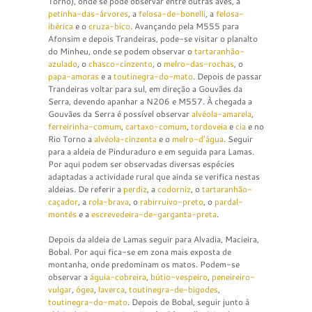
Torno), onde se pode observar entre outras aves, a
petinha-das-árvores
, a
felosa-de-bonelli
, a
felosa-
ibérica
e o
cruza-bico
. Avançando pela M555 para
Afonsim e depois Trandeiras, pode-se visitar o planalto
do Minheu, onde se podem observar o
tartaranhão-
azulado
, o
chasco-cinzento
, o
melro-das-rochas
, o
papa-amoras
e a
toutinegra-do-mato
. Depois de passar
Trandeiras voltar para sul, em direção a Gouvães da
Serra, devendo apanhar a N206 e M557. À chegada a
Gouvães da Serra é possível observar
alvéola-amarela
,
ferreirinha-comum
,
cartaxo-comum
,
tordoveia
e
cia
e no
Rio Torno a
alvéola-cinzenta
e o
melro-d’água
. Seguir
para a aldeia de Pinduraduro e em seguida para Lamas.
Por aqui podem ser observadas diversas espécies
adaptadas a actividade rural que ainda se verifica nestas
aldeias. De referir a
perdiz
, a
codorniz
, o
tartaranhão-
caçador
, a
rola-brava
, o
rabirruivo-preto
, o
pardal-
montês
e a
escrevedeira-de-garganta-preta
.
Depois da aldeia de Lamas seguir para Alvadia, Macieira,
Bobal. Por aqui fica-se em zona mais exposta de
montanha, onde predominam os matos. Podem-se
observar a
águia-cobreira
,
bútio-vespeiro
,
peneireiro-
vulgar
,
ógea
,
laverca
,
toutinegra-de-bigodes
,
toutinegra-do-mato
. Depois de Bobal, seguir junto à