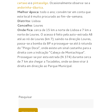
cartaxo
e o
pintassilgo
. Ocasionalmente observa-se a
andorinha-dáurica
.
Melhor época
: todo o ano; convém ter em conta que
este local é muito procurado ao fim-de-semana.
Distrito
: Lisboa
Concelho
: Loures
Onde fica
: cerca de 15 km a norte de Lisboa e 7 km a
norte de Loures. O acesso é feito pela auto-estrada A8
até ao nó de Loures (km 7); saindo na direcção Loures,
passa-se a bomba da BP e prossegue-se até à rotunda
do “Pingo Doce”, onde existe um sinal castanho para a
direita com a indicação “Cabeço de Montachique”.
Prossegue-se por esta estrada (N 374) durante cerca
de 7 km ate chegar a Tocadelos, onde se deve virar à
direita em direcção ao Parque Municipal.
Pesquisar