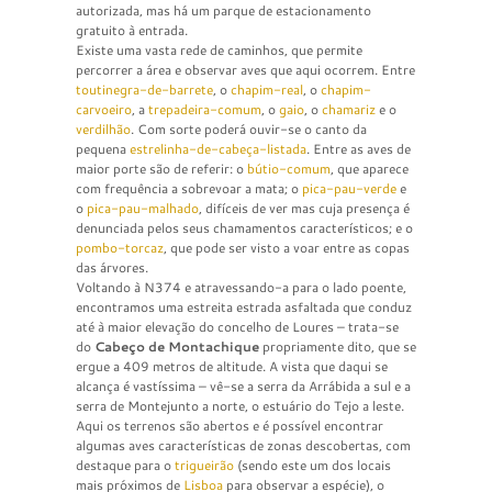
autorizada, mas há um parque de estacionamento
gratuito à entrada.
Existe uma vasta rede de caminhos, que permite
percorrer a área e observar aves que aqui ocorrem. Entre
toutinegra-de-barrete
, o
chapim-real
, o
chapim-
carvoeiro
, a
trepadeira-comum
, o
gaio
, o
chamariz
e o
verdilhão
. Com sorte poderá ouvir-se o canto da
pequena
estrelinha-de-cabeça-listada
. Entre as aves de
maior porte são de referir: o
bútio-comum
, que aparece
com frequência a sobrevoar a mata; o
pica-pau-verde
e
o
pica-pau-malhado
, difíceis de ver mas cuja presença é
denunciada pelos seus chamamentos característicos; e o
pombo-torcaz
, que pode ser visto a voar entre as copas
das árvores.
Voltando à N374 e atravessando-a para o lado poente,
encontramos uma estreita estrada asfaltada que conduz
até à maior elevação do concelho de Loures – trata-se
do
Cabeço de Montachique
propriamente dito, que se
ergue a 409 metros de altitude. A vista que daqui se
alcança é vastíssima – vê-se a serra da Arrábida a sul e a
serra de Montejunto a norte, o estuário do Tejo a leste.
Aqui os terrenos são abertos e é possível encontrar
algumas aves características de zonas descobertas, com
destaque para o
trigueirão
(sendo este um dos locais
mais próximos de
Lisboa
para observar a espécie), o