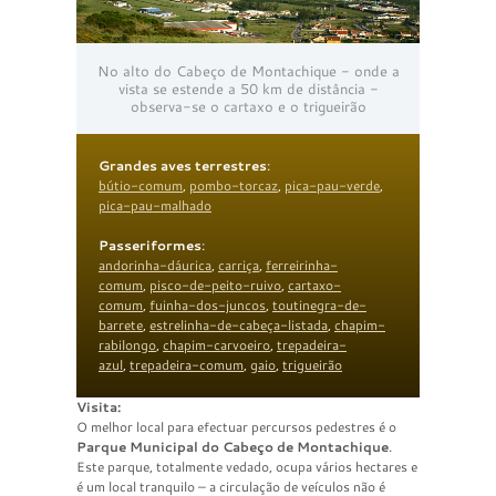
No alto do Cabeço de Montachique - onde a
vista se estende a 50 km de distância -
observa-se o cartaxo e o trigueirão
Grandes aves terrestres
:
bútio-comum
,
pombo-torcaz
,
pica-pau-verde
,
pica-pau-malhado
Passeriformes
:
andorinha-dáurica
,
carriça
,
ferreirinha-
comum
,
pisco-de-peito-ruivo
,
cartaxo-
comum
,
fuinha-dos-juncos
,
toutinegra-de-
barrete
,
estrelinha-de-cabeça-listada
,
chapim-
rabilongo
,
chapim-carvoeiro
,
trepadeira-
azul
,
trepadeira-comum
,
gaio
,
trigueirão
Visita:
O melhor local para efectuar percursos pedestres é o
Parque Municipal do
Cabeço de Montachique
.
Este parque, totalmente vedado, ocupa vários hectares e
é um local tranquilo – a circulação de veículos não é