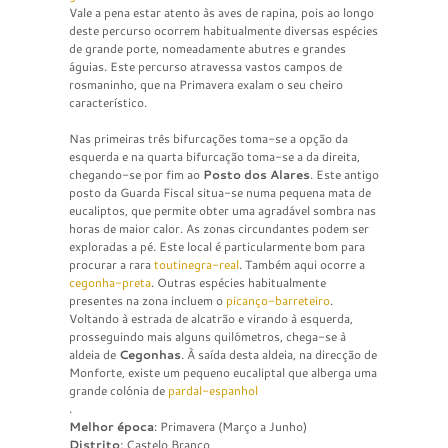
Vale a pena estar atento às aves de rapina, pois ao longo
deste percurso ocorrem habitualmente diversas espécies
de grande porte, nomeadamente abutres e grandes
águias. Este percurso atravessa vastos campos de
rosmaninho, que na Primavera exalam o seu cheiro
característico.
Nas primeiras três bifurcações toma-se a opção da
esquerda e na quarta bifurcação toma-se a da direita,
chegando-se por fim ao
Posto dos Alares
. Este antigo
posto da Guarda Fiscal situa-se numa pequena mata de
eucaliptos, que permite obter uma agradável sombra nas
horas de maior calor. As zonas circundantes podem ser
exploradas a pé. Este local é particularmente bom para
procurar a rara
toutinegra-real
. Também aqui ocorre a
cegonha-preta
. Outras espécies habitualmente
presentes na zona incluem o
picanço-barreteiro
.
Voltando à estrada de alcatrão e virando à esquerda,
prosseguindo mais alguns quilómetros, chega-se à
aldeia de
Cegonhas
. À saída desta aldeia, na direcção de
Monforte, existe um pequeno eucaliptal que alberga uma
grande colónia de
pardal-espanhol
.
Melhor época
: Primavera (Março a Junho)
Distrito
: Castelo Branco