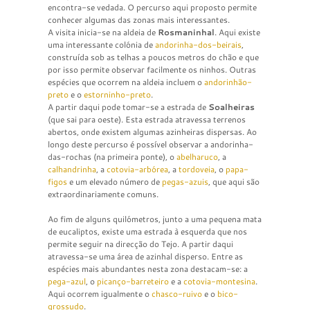
encontra-se vedada. O percurso aqui proposto permite
conhecer algumas das zonas mais interessantes.
A visita inicia-se na aldeia de
Rosmaninhal
. Aqui existe
uma interessante colónia de
andorinha-dos-beirais
,
construída sob as telhas a poucos metros do chão e que
por isso permite observar facilmente os ninhos. Outras
espécies que ocorrem na aldeia incluem o
andorinhão-
preto
e o
estorninho-preto
.
A partir daqui pode tomar-se a estrada de
Soalheiras
(que sai para oeste). Esta estrada atravessa terrenos
abertos, onde existem algumas azinheiras dispersas. Ao
longo deste percurso é possível observar a andorinha-
das-rochas (na primeira ponte), o
abelharuco
, a
calhandrinha
, a
cotovia-arbórea
, a
tordoveia
, o
papa-
figos
e um elevado número de
pegas-azuis
, que aqui são
extraordinariamente comuns.
Ao fim de alguns quilómetros, junto a uma pequena mata
de eucaliptos, existe uma estrada à esquerda que nos
permite seguir na direcção do Tejo. A partir daqui
atravessa-se uma área de azinhal disperso. Entre as
espécies mais abundantes nesta zona destacam-se: a
pega-azul
, o
picanço-barreteiro
e a
cotovia-montesina
.
Aqui ocorrem igualmente o
chasco-ruivo
e o
bico-
grossudo
.