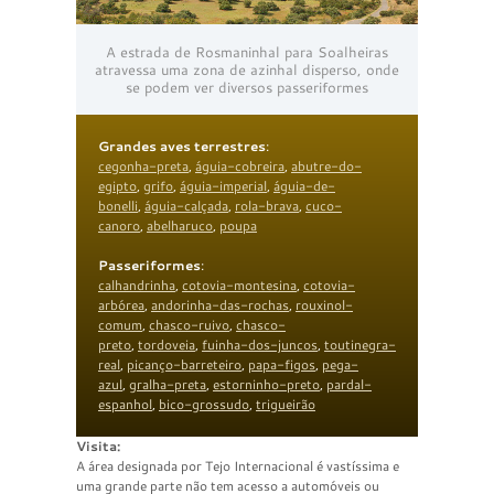
A estrada de Rosmaninhal para Soalheiras
atravessa uma zona de azinhal disperso, onde
se podem ver diversos passeriformes
Grandes aves terrestres
:
cegonha-preta
,
águia-cobreira
,
abutre-do-
egipto
,
grifo
,
águia-imperial
,
águia-de-
bonelli
,
águia-calçada
,
rola-brava
,
cuco-
canoro
,
abelharuco
,
poupa
Passeriformes
:
calhandrinha
,
cotovia-montesina
,
cotovia-
arbórea
,
andorinha-das-rochas
,
rouxinol-
comum
,
chasco-ruivo
,
chasco-
preto
,
tordoveia
,
fuinha-dos-juncos
,
toutinegra-
real
,
picanço-barreteiro
,
papa-figos
,
pega-
azul
,
gralha-preta
,
estorninho-preto
,
pardal-
espanhol
,
bico-grossudo
,
trigueirão
Visita:
A área designada por Tejo Internacional é vastíssima e
uma grande parte não tem acesso a automóveis ou