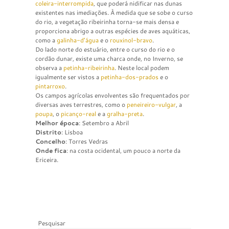
coleira-interrompida
, que poderá nidificar nas dunas
existentes nas imediações. À medida que se sobe o curso
do rio, a vegetação ribeirinha torna-se mais densa e
proporciona abrigo a outras espécies de aves aquáticas,
como a
galinha-d’água
e o
rouxinol-bravo
.
Do lado norte do estuário, entre o curso do rio e o
cordão dunar, existe uma charca onde, no Inverno, se
observa a
petinha-ribeirinha
. Neste local podem
igualmente ser vistos a
petinha-dos-prados
e o
pintarroxo
.
Os campos agrícolas envolventes são frequentados por
diversas aves terrestres, como o
peneireiro-vulgar
, a
poupa
, o
picanço-real
e a
gralha-preta
.
Melhor época
: Setembro a Abril
Distrito
: Lisboa
Concelho
: Torres Vedras
Onde fica
: na costa ocidental, um pouco a norte da
Ericeira.
Pesquisar