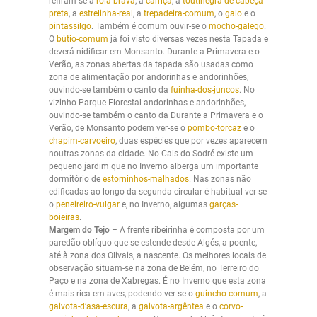
refiram-se a
rola-brava
, a
carriça
, a
toutinegra-de-cabeça-
preta
, a
estrelinha-real
, a
trepadeira-comum
, o
gaio
e o
pintassilgo
. Também é comum ouvir-se o
mocho-galego
.
O
bútio-comum
já foi visto diversas vezes nesta Tapada e
deverá nidificar em Monsanto. Durante a Primavera e o
Verão, as zonas abertas da tapada são usadas como
zona de alimentação por andorinhas e andorinhões,
ouvindo-se também o canto da
fuinha-dos-juncos
. No
vizinho Parque Florestal andorinhas e andorinhões,
ouvindo-se também o canto da Durante a Primavera e o
Verão, de Monsanto podem ver-se o
pombo-torcaz
e o
chapim-carvoeiro
, duas espécies que por vezes aparecem
noutras zonas da cidade. No Cais do Sodré existe um
pequeno jardim que no Inverno alberga um importante
dormitório de
estorninhos-malhados
. Nas zonas não
edificadas ao longo da segunda circular é habitual ver-se
o
peneireiro-vulgar
e, no Inverno, algumas
garças-
boieiras
.
Margem do Tejo
– A frente ribeirinha é composta por um
paredão oblíquo que se estende desde Algés, a poente,
até à zona dos Olivais, a nascente. Os melhores locais de
observação situam-se na zona de Belém, no Terreiro do
Paço e na zona de Xabregas. É no Inverno que esta zona
é mais rica em aves, podendo ver-se o
guincho-comum
, a
gaivota-d’asa-escura
, a
gaivota-argêntea
e o
corvo-