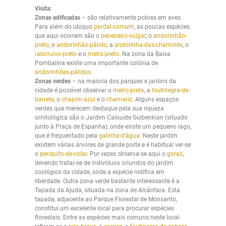
Visita:
Zonas edificadas
– são relativamente pobres em aves.
Para além do ubíquo
pardal-comum
, as poucas espécies
que aqui ocorrem são o
peneireiro-vulgar
, o
andorinhão-
preto
, o
andorinhão-pálido
, a
andorinha-das-chaminés
, o
rabirruivo-preto
e o
melro-preto
. Na zona da Baixa
Pombalina existe uma importante colónia de
andorinhões-pálidos
.
Zonas verdes
– na maioria dos parques e jardins da
cidade é possível observar o
melro-preto
, a
toutinegra-de-
barrete
, o
chapim-azul
e o
chamariz
. Alguns espaços
verdes que merecem destaque pela sua riqueza
ornitológica são o Jardim Calouste Gulbenkian (situado
junto à Praça de Espanha), onde existe um pequeno lago,
que é frequentado pela
galinha-d’água
. Neste jardim
existem várias árvores de grande porte e é habitual ver-se
o
periquito-de-colar
. Por vezes observa-se aqui o
goraz
,
devendo tratar-se de indivíduos oriundos do jardim
zoológico da cidade, onde a espécie nidifica em
liberdade. Outra zona verde bastante interessante é a
Tapada da Ajuda, situada na zona de Alcântara. Esta
tapada, adjacente ao Parque Florestal de Monsanto,
constitui um excelente local para procurar espécies
florestais. Entre as espécies mais comuns neste local