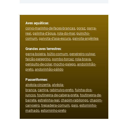
Aves aquáticas
:
corvo-marinho-de-faces-brancas
,
goraz
,
garça-
real
,
galinha-d’água
,
rola-do-mar
,
guincho-
comum
,
gaivota-d’asa-escura
,
gaivota-argêntea
Grandes aves terrestres
:
garça-boieira
,
bútio-comum
,
peneireiro-vulgar
,
falcão-peregrino
,
pombo-torcaz
,
rola-brava
,
periquito-de-colar
,
mocho-galego
,
andorinhão-
preto
,
andorinhão-pálido
Passeriformes
:
alvéola-cinzenta
,
alvéola-
branca
,
carriça
,
rabirruivo-preto
,
fuinha-dos-
juncos
,
toutinegra-de-cabeça-preta
,
toutinegra-de-
barrete
,
estrelinha-real
,
chapim-rabilongo
,
chapim-
carvoeiro
,
trepadeira-comum
,
gaio
,
estorninho-
malhado
,
estorninho-preto