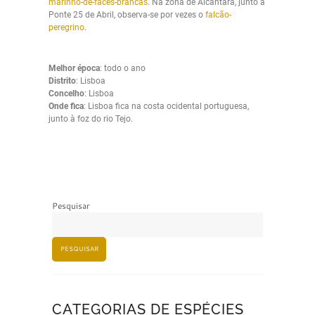
marinho-de-faces-brancas
. Na zona de Alcântara, junto à
Ponte 25 de Abril, observa-se por vezes o
falcão-
peregrino
.
Melhor época
: todo o ano
Distrito
: Lisboa
Concelho
: Lisboa
Onde fica
: Lisboa fica na costa ocidental portuguesa,
junto à foz do rio Tejo.
Pesquisar
PESQUISAR
CATEGORIAS DE ESPÉCIES