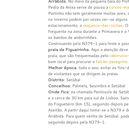
Arrábida
. No meio da pequena baía do Por
Pedra da Anixa serve de pouso a
corvos-ma
Portinho não tem geralmente muitas aves, a
no Inverno podem por vezes ver-se alguns
estacionamento, o
maçarico-das-rochas
. 
frequente na zona durante a Primavera e o 
os bandos de andorinhões.
Continuando pela N379-1 para leste e pas
praia da Figueirinha
. Aqui a atenção deve
praia, que são frequentadas pelo
rabirruivo
bom local para procurar o
falcão-peregrino
.
Melhor época
: todo o ano; evitar os fin
de visitantes que se dirigem às praias
Distrito
: Setúbal
Concelhos
: Palmela, Sesimbra e Setúbal
Onde fica
: na chamada Península de Setúb
e a cerca de 30 km para sul de Lisboa. Sain
do Fogueteiro (km 15), seguindo depois pel
Azeitão. A partir daqui toma-se a N379 e 
Arrábida. Para quem venha de Setúbal, pode
seguindo depois pela N379-1.