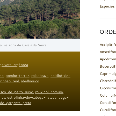
Espécies 
ORDE
Accipitri
a, na zona de Casais da Serra
Anserifo
Apodifor
gaivota-argêntea
Buceroti
Caprimul
ino
,
pombo-torcaz
,
rola-brava
,
noitibó-de-
Charadrii
rinhão-real
,
abelharuco
Ciconiifo
isco-de-peito-ruivo
,
rouxinol-comum
,
Columbif
rica
,
estrelinha-de-cabeça-listada
,
pega-
Coraciifo
-de-garganta-preta
Cuculifo