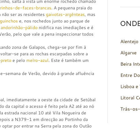
tinho, salta à vista um enorme rochedo chamado
rinhos-de-faces-brancas
. A pequena praia do
 não ser as residentes
gaivotas-argênteas
, mas
guinchos
e, nos rochedos junto ao parque de
OND
O
andorinhão-pálido
nidifica nas imediações e é
Verão, pelo que vale a pena inspeccionar todos
Alentejo
sando zona de Galapos, chega-se por fim à
Algarve
 voltar-se para as rochas escarpadas sobre a
-preto
e pelo
melro-azul
. Este é também um
Beira Int
s-de-semana de Verão, devido à grande afluência
Entre Do
Lisboa e 
Litoral C
al, imediatamente a oeste da cidade de Setúbal
do da capital o acesso é feito pela A2 até ao nó
Trás-os
a estrada nacional 10 até Vila Nogueira de
depois a N379-1 em direcção ao Portinho da
 optar por entrar na Serra pela zona do Outão