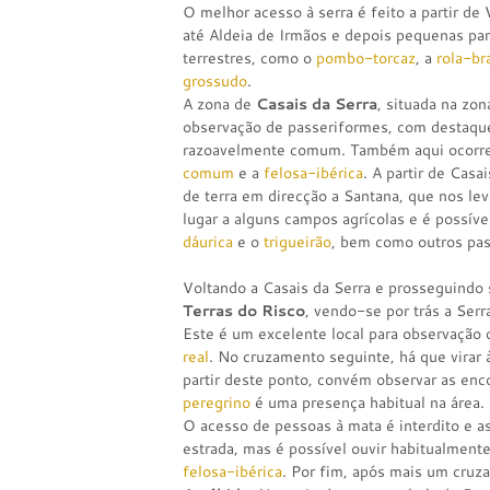
O melhor acesso à serra é feito a partir d
até Aldeia de Irmãos e depois pequenas par
terrestres, como o
pombo-torcaz
, a
rola-br
grossudo
.
A zona de
Casais da Serra
, situada na zon
observação de passeriformes, com destaqu
razoavelmente comum. Também aqui ocor
comum
e a
felosa-ibérica
. A partir de Casa
de terra em direcção a Santana, que nos lev
lugar a alguns campos agrícolas e é possíve
dáurica
e o
trigueirão
, bem como outros pas
Voltando a Casais da Serra e prosseguindo s
Terras do Risco
, vendo-se por trás a Ser
Este é um excelente local para observação
real
. No cruzamento seguinte, há que virar à
partir deste ponto, convém observar as enc
peregrino
é uma presença habitual na área. 
O acesso de pessoas à mata é interdito e as
estrada, mas é possível ouvir habitualment
felosa-ibérica
. Por fim, após mais um cruz