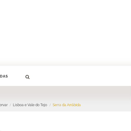
DAS
ervar
Lisboa e Vale do Tejo
Serra da Arrábida