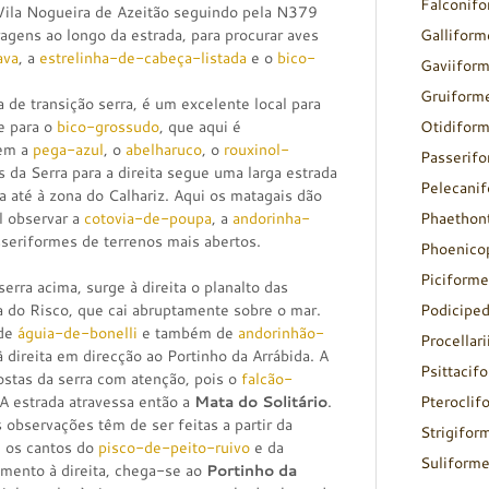
Falconif
e Vila Nogueira de Azeitão seguindo pela N379
agens ao longo da estrada, para procurar aves
Galliform
ava
, a
estrelinha-de-cabeça-listada
e o
bico-
Gaviifor
Gruiform
a de transição serra, é um excelente local para
e para o
bico-grossudo
, que aqui é
Otidifor
rem a
pega-azul
, o
abelharuco
, o
rouxinol-
Passerif
is da Serra para a direita segue uma larga estrada
Pelecani
a até à zona do Calhariz. Aqui os matagais dão
l observar a
cotovia-de-poupa
, a
andorinha-
Phaethon
seriformes de terrenos mais abertos.
Phoenico
Piciforme
erra acima, surge à direita o planalto das
ra do Risco, que cai abruptamente sobre o mar.
Podicipe
 de
águia-de-bonelli
e também de
andorinhão-
Procellar
 direita em direcção ao Portinho da Arrábida. A
Psittacif
ostas da serra com atenção, pois o
falcão-
A estrada atravessa então a
Mata do Solitário
.
Pteroclif
 observações têm de ser feitas a partir da
Strigifor
e os cantos do
pisco-de-peito-ruivo
e da
Suliform
amento à direita, chega-se ao
Portinho da