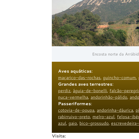
Encosta norte da Arrábid
Aves aquáticas
:
maçarico-das-rochas
,
guincho-comum
,
Grandes aves terrestres
:
perdiz
,
águia-de-bonelli
,
falcão-peregr
nuca-vermelha
,
andorinhão-pálido
,
ando
Passeriformes
:
cotovia-de-poupa
,
andorinha-dáurica
,
p
rabirruivo-preto
,
melro-azul
,
felosa-ibé
azul
,
gaio
,
bico-grossudo
,
escrevedeira
Visita: