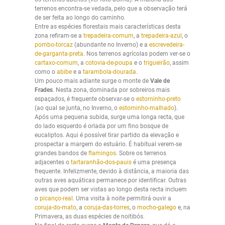
terrenos encontra-se vedada, pelo que a observação terá
de ser feita ao longo do caminho.
Entre as espécies florestais mais características desta
zona refiram-se a
trepadeira-comum
, a
trepadeira-azul
, o
pombo-torcaz
(abundante no Inverno) e a
escrevedeira-
de-garganta-preta
. Nos terrenos agrícolas podem ver-se o
cartaxo-comum
, a
cotovia-de-poupa
e o
trigueirão
, assim
como o
abibe
e a
tarambola-dourada
.
Um pouco mais adiante surge o monte de
Vale de
Frades
. Nesta zona, dominada por sobreiros mais
espaçados, é frequente observar-se o
estorninho-preto
(ao qual se junta, no Inverno, o
estorninho-malhado
).
Após uma pequena subida, surge uma longa recta, que
do lado esquerdo é orlada por um fino bosque de
eucaliptos. Aqui é possível tirar partido da elevação e
prospectar a margem do estuário. É habitual verem-se
grandes bandos de
flamingos
. Sobre os terrenos
adjacentes o
tartaranhão-dos-pauis
é uma presença
frequente. Infelizmente, devido à distância, a maioria das
outras aves aquáticas permanece por identificar. Outras
aves que podem ser vistas ao longo desta recta incluem
o
picanço-real
. Uma visita à noite permitirá ouvir a
coruja-do-mato
, a
coruja-das-torres
, o
mocho-galego
e, na
Primavera, as duas espécies de noitibós.