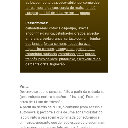
abibe
,
pombo-torcaz
,
cuco-rabilongo
,
coruja-das-
torres
,
mocho-galego
,
coruja-do-mato
,
noitibó-
europeu
,
noitibó-de-nuca-vermelha
,
poupa
Passeriformes
:
calhandra-real
,
cotovia-de-poupa
,
laverca
,
andorinha-dáurica
,
petinha-dos-prados
,
alvéola-
amarela
,
alvéola-branca
,
cartaxo-comum
,
fuinha-
dos-juncos
,
felosa-comum
,
trepadeira-azul
,
trepadeira-comum
,
picanço-real
,
gralha-preta
,
estorninho-malhado
,
estorninho-preto
,
pardal-
francês
,
bico-de-lacre
,
pintarroxo
,
escrevedeira-de-
garganta-preta
,
trigueirão
Visita:
Descreve-se aqui o percurso feito a partir da entrada sul
(pela entrada norte a sequência é inversa). Este tem
cerca de 11 km de extensão.
A partir do desvio da N118, o caminho (com acesso a
automóveis) percorre a orla de uma zona florestal: do
lado direito a paisagem é dominada por sobreiros e
pinheiros, enquanto que do lado esquerdo predominam
os terrenos abertos (ver foto acima). A maioria dos