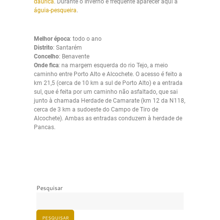
dáurica
. Durante o Inverno e frequente aparecer aqui a
águia-pesqueira
.
Melhor época
: todo o ano
Distrito
: Santarém
Concelho
: Benavente
Onde fica
: na margem esquerda do rio Tejo, a meio
caminho entre Porto Alto e Alcochete. O acesso é feito a
km 21,5 (cerca de 10 km a sul de Porto Alto) e a entrada
sul, que é feita por um caminho não asfaltado, que sai
junto à chamada Herdade de Camarate (km 12 da N118,
cerca de 3 km a sudoeste do Campo de Tiro de
Alcochete). Ambas as entradas conduzem à herdade de
Pancas.
Pesquisar
PESQUISAR