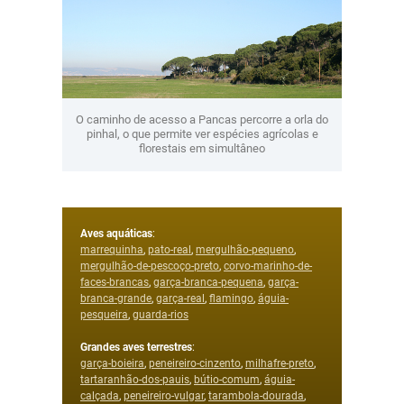
O caminho de acesso a Pancas percorre a orla do
pinhal, o que permite ver espécies agrícolas e
florestais em simultâneo
Aves aquáticas
:
marrequinha
,
pato-real
,
mergulhão-pequeno
,
mergulhão-de-pescoço-preto
,
corvo-marinho-de-
faces-brancas
,
garça-branca-pequena
,
garça-
branca-grande
,
garça-real
,
flamingo
,
águia-
pesqueira
,
guarda-rios
Grandes aves terrestres
:
garça-boieira
,
peneireiro-cinzento
,
milhafre-preto
,
tartaranhão-dos-pauis
,
bútio-comum
,
águia-
calçada
,
peneireiro-vulgar
,
tarambola-dourada
,