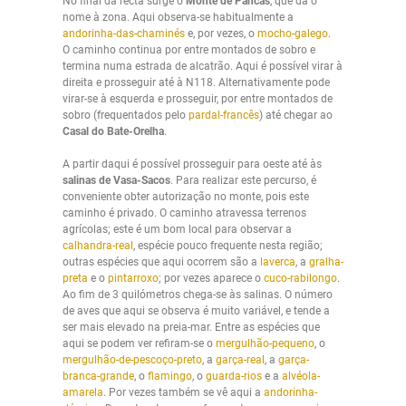
No final da recta surge o
Monte de Pancas
, que dá o
nome à zona. Aqui observa-se habitualmente a
andorinha-das-chaminés
e, por vezes, o
mocho-galego
.
O caminho continua por entre montados de sobro e
termina numa estrada de alcatrão. Aqui é possível virar à
direita e prosseguir até à N118. Alternativamente pode
virar-se à esquerda e prosseguir, por entre montados de
sobro (frequentados pelo
pardal-francês
) até chegar ao
Casal do Bate-Orelha
.
A partir daqui é possível prosseguir para oeste até às
salinas de Vasa-Sacos
. Para realizar este percurso, é
conveniente obter autorização no monte, pois este
caminho é privado. O caminho atravessa terrenos
agrícolas; este é um bom local para observar a
calhandra-real
, espécie pouco frequente nesta região;
outras espécies que aqui ocorrem são a
laverca
, a
gralha-
preta
e o
pintarroxo
; por vezes aparece o
cuco-rabilongo
.
Ao fim de 3 quilómetros chega-se às salinas. O número
de aves que aqui se observa é muito variável, e tende a
ser mais elevado na preia-mar. Entre as espécies que
aqui se podem ver refiram-se o
mergulhão-pequeno
, o
mergulhão-de-pescoço-preto
, a
garça-real
, a
garça-
branca-grande
, o
flamingo
, o
guarda-rios
e a
alvéola-
amarela
. Por vezes também se vê aqui a
andorinha-