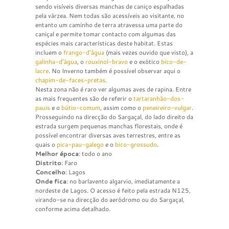
sendo visíveis diversas manchas de caniço espalhadas
pela várzea. Nem todas são acessíveis ao visitante, no
entanto um caminho de terra atravessa uma parte do
caniçal e permite tomar contacto com algumas das
espécies mais características deste habitat. Estas
incluem o
frango-d’água
(mais vezes ouvido que visto), a
galinha-d’água
, o
rouxinol-bravo
e o exótico
bico-de-
lacre
. No Inverno também é possível observar aqui o
chapim-de-faces-pretas
.
Nesta zona não é raro ver algumas aves de rapina. Entre
as mais frequentes são de referir o
tartaranhão-dos-
pauis
e o
bútio-comum
, assim como o
peneireiro-vulgar
.
Prosseguindo na direcção do Sargaçal, do lado direito da
estrada surgem pequenas manchas florestais, onde é
possível encontrar diversas aves terrestres, entre as
quais o
pica-pau-galego
e o
bico-grossudo
.
Melhor época
: todo o ano
Distrito
: Faro
Concelho
: Lagos
Onde fica
: no barlavento algarvio, imediatamente a
nordeste de Lagos. O acesso é feito pela estrada N125,
virando-se na direcção do aeródromo ou do Sargaçal,
conforme acima detalhado.