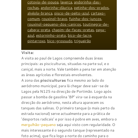
cotovia-de-poupa
,
laverca
,
andorinha-das-
rochas
,
andorinha-dáurica
,
petinha-dos-prados
,
alvéola-branca
,
pisco-de-peito-azul
,
cartaxo-
comum
,
rouxinol-bravo
,
fuinha-dos-juncos
,
rouxinol-pequeno-dos-caniços
,
toutinegra-de-
cabeça-preta
,
chapim-de-faces-pretas
,
pega-
azul
,
estorninho-preto
,
bico-de-lacre
,
pintarroxo
,
bico-grossudo
,
trigueirão
Visita:
A visita ao paul de Lagos compreende duas áreas
principais: as pisciculturas, situadas na parte sul, e o
caniçal, mais a norte. Vale também a pena ter em atenção
as áreas agrícolas e florestais envolventes.
A zona das
pisciculturas
fica mesmo ao lado do
aeródromo municipal, para lá chegar deve sair-se de
Lagos pela N125 na direcção de Portimão. Logo após
passar a bomba de gasolina ‘BP’ vira-se à esquerda na
direcção do aeródromo, nesta altura aparecem os
tanques das salinas. O primeiro tanque (o mais perto da
estrada nacional) serve actualmente para a prática de
‘desportos radicais’ e por isso é pobre em aves, embora o
mergulhão-pequeno
seja aqui visto com regularidade. O
mais interessante é o segundo tanque (representado na
foto acima), que fica logo a norte do caminho para o