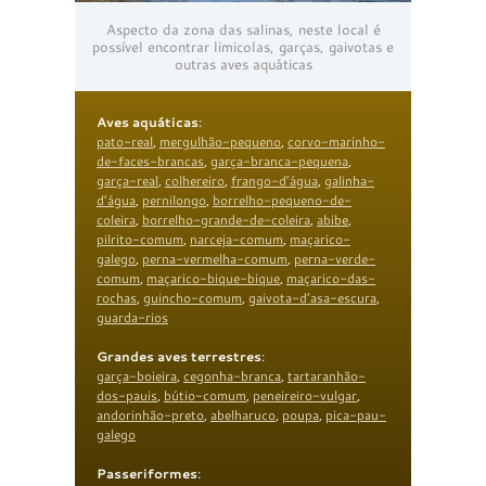
Aspecto da zona das salinas, neste local é
possível encontrar limicolas, garças, gaivotas e
outras aves aquáticas
Aves aquáticas
:
pato-real
,
mergulhão-pequeno
,
corvo-marinho-
de-faces-brancas
,
garça-branca-pequena
,
garça-real
,
colhereiro
,
frango-d’água
,
galinha-
d’água
,
pernilongo
,
borrelho-pequeno-de-
coleira
,
borrelho-grande-de-coleira
,
abibe
,
pilrito-comum
,
narceja-comum
,
maçarico-
galego
,
perna-vermelha-comum
,
perna-verde-
comum
,
maçarico-bique-bique
,
maçarico-das-
rochas
,
guincho-comum
,
gaivota-d’asa-escura
,
guarda-rios
Grandes aves terrestres
:
garça-boieira
,
cegonha-branca
,
tartaranhão-
dos-pauis
,
bútio-comum
,
peneireiro-vulgar
,
andorinhão-preto
,
abelharuco
,
poupa
,
pica-pau-
galego
Passeriformes
: