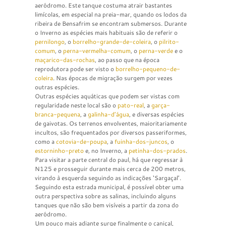
aeródromo. Este tanque costuma atrair bastantes
limícolas, em especial na preia-mar, quando os lodos da
ribeira de Bensafrim se encontram submersos. Durante
o Inverno as espécies mais habituais são de referir o
pernilongo
, o
borrelho-grande-de-coleira
, o
pilrito-
comum
, o
perna-vermelha-comum
, o
perna-verde
e o
maçarico-das-rochas
, ao passo que na época
reprodutora pode ser visto o
borrelho-pequeno-de-
coleira
. Nas épocas de migração surgem por vezes
outras espécies.
Outras espécies aquáticas que podem ser vistas com
regularidade neste local são o
pato-real
, a
garça-
branca-pequena
, a
galinha-d’água
, e diversas espécies
de gaivotas. Os terrenos envolventes, maioritariamente
incultos, são frequentados por diversos passeriformes,
como a
cotovia-de-poupa
, a
fuinha-dos-juncos
, o
estorninho-preto
e, no Inverno, a
petinha-dos-prados
.
Para visitar a parte central do paul, há que regressar à
N125 e prosseguir durante mais cerca de 200 metros,
virando à esquerda seguindo as indicações ‘Sargaçal’.
Seguindo esta estrada municipal, é possível obter uma
outra perspectiva sobre as salinas, incluindo alguns
tanques que não são bem visíveis a partir da zona do
aeródromo.
Um pouco mais adiante surge finalmente o caniçal,