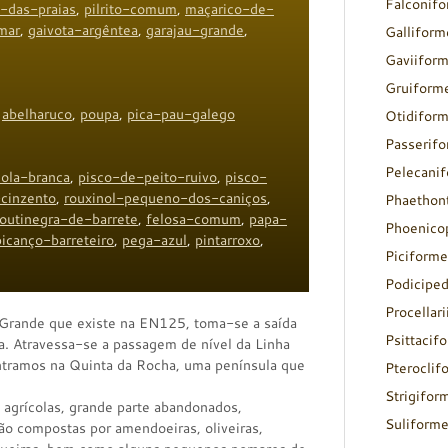
Falconif
o-das-praias
,
pilrito-comum
,
maçarico-de-
mar
,
gaivota-argêntea
,
garajau-grande
,
Galliform
Gaviifor
Gruiform
,
abelharuco
,
poupa
,
pica-pau-galego
Otidifor
Passerif
Pelecani
éola-branca
,
pisco-de-peito-ruivo
,
pisco-
cinzento
,
rouxinol-pequeno-dos-caniços
,
Phaethon
toutinegra-de-barrete
,
felosa-comum
,
papa-
Phoenico
picanço-barreteiro
,
pega-azul
,
pintarroxo
,
Piciforme
Podicipe
Procellar
a Grande que existe na EN125, toma-se a saída
Psittacif
la. Atravessa-se a passagem de nível da Linha
entramos na Quinta da Rocha, uma península que
Pteroclif
Strigifor
agrícolas, grande parte abandonados,
Suliform
o compostas por amendoeiras, oliveiras,