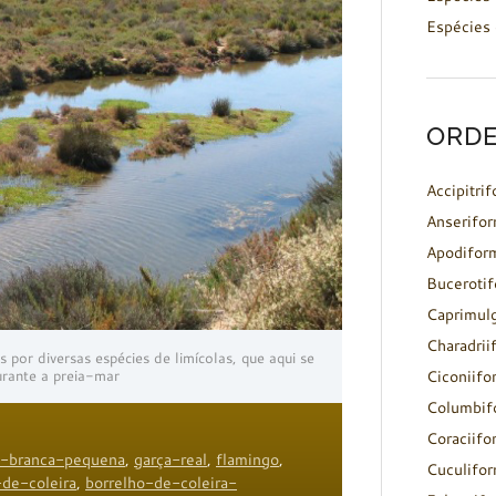
Espécies 
ORDE
Accipitri
Anserifo
Apodifor
Buceroti
Caprimul
Charadrii
 por diversas espécies de limícolas, que aqui se
rante a preia-mar
Ciconiifo
Columbif
Coraciifo
a-branca-pequena
,
garça-real
,
flamingo
,
Cuculifo
de-coleira
,
borrelho-de-coleira-