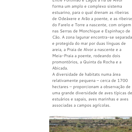
Entre Portimão e Lagos a ria de Alvor
forma um amplo e complexo sistema
estuarino, para o qual drenam as ribeiras
de Odeáxere e Arão a poente, e as ribeira
do Farelo e Torre a nascente, com origem
nas Serras de Monchique e Espinhaço de
Cão. A zona lagunar encontra-se separada
e protegida do mar por duas línguas de
areia, a Praia de Alvor a nascente e a
Meia-Praia a poente, rodeando dois
promontórios, a Quinta da Rocha e a
Abicada.
A diversidade de habitats numa área
relativamente pequena – cerca de 1700
hectares – proporcionam a observação de
uma grande diversidade de aves típicas d
estuários e sapais, aves marinhas e aves
associadas a campos agrícolas.