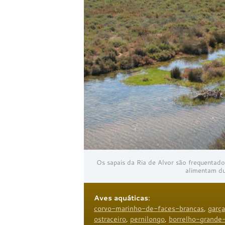
Os sapais da Ria de Alvor são frequentados
alimentam du
Aves aquáticas
:
corvo-marinho-de-faces-brancas
,
garç
ostraceiro
,
pernilongo
,
borrelho-grande-