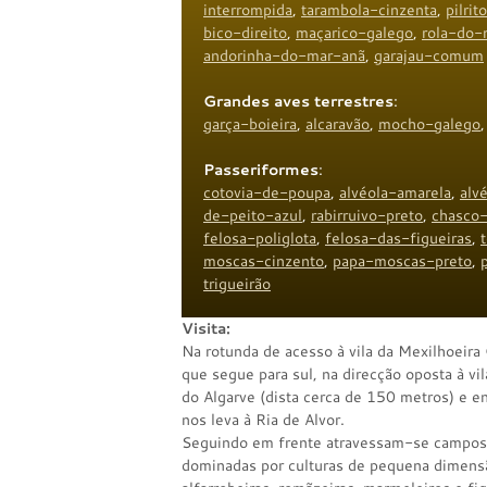
interrompida
,
tarambola-cinzenta
,
pilrit
bico-direito
,
maçarico-galego
,
rola-do-
andorinha-do-mar-anã
,
garajau-comum
Grandes aves terrestres
:
garça-boieira
,
alcaravão
,
mocho-galego
Passeriformes
:
cotovia-de-poupa
,
alvéola-amarela
,
alv
de-peito-azul
,
rabirruivo-preto
,
chasco-
felosa-poliglota
,
felosa-das-figueiras
,
moscas-cinzento
,
papa-moscas-preto
,
trigueirão
Visita:
Na rotunda de acesso à vila da Mexilhoeir
que segue para sul, na direcção oposta à vi
do Algarve (dista cerca de 150 metros) e 
nos leva à Ria de Alvor.
Seguindo em frente atravessam-se campos 
dominadas por culturas de pequena dimensã