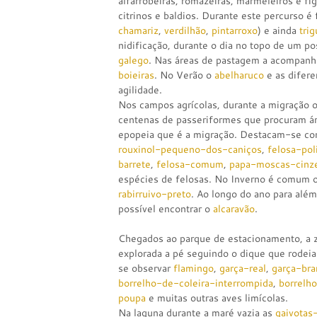
alfarrobeiras, romãzeiras, marmeleiros e 
citrinos e baldios. Durante este percurso é f
chamariz
,
verdilhão
,
pintarroxo
) e ainda
trig
nidificação, durante o dia no topo de um po
galego
. Nas áreas de pastagem a acompanh
boieiras
. No Verão o
abelharuco
e as difere
agilidade.
Nos campos agrícolas, durante a migração 
centenas de passeriformes que procuram ár
epopeia que é a migração. Destacam-se c
rouxinol-pequeno-dos-caniços
,
felosa-pol
barrete
,
felosa-comum
,
papa-moscas-cinz
espécies de felosas. No Inverno é comum 
rabirruivo-preto
. Ao longo do ano para além
possível encontrar o
alcaravão
.
Chegados ao parque de estacionamento, a z
explorada a pé seguindo o dique que rodeia
se observar
flamingo
,
garça-real
,
garça-br
borrelho-de-coleira-interrompida
,
borrelh
poupa
e muitas outras aves limícolas.
Na laguna durante a maré vazia as
gaivotas