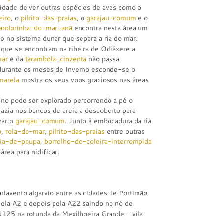
nidade de ver outras espécies de aves como o
eiro
, o
pilrito-das-praias
, o
garajau-comum
e o
andorinha-do-mar-anã
encontra nesta área um
do no sistema dunar que separa a ria do mar.
l que se encontram na ribeira de Odiáxere a
mar
e da
tarambola-cinzenta
não passa
 durante os meses de Inverno esconde-se o
marela
mostra os seus voos graciosos nas áreas
arino pode ser explorado percorrendo a pé o
vazia nos bancos de areia a descoberto para
var o
garajau-comum
. Junto à embocadura da ria
o
,
rola-do-mar
,
pilrito-das-praias
entre outras
via-de-poupa
,
borrelho-de-coleira-interrompida
 área para nidificar.
barlavento algarvio entre as cidades de Portimão
pela A2 e depois pela A22 saindo no nó de
N125 na rotunda da Mexilhoeira Grande – vila