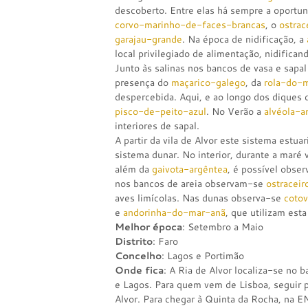
descoberto. Entre elas há sempre a oportu
corvo-marinho-de-faces-brancas
, o
ostrac
garajau-grande
. Na época de nidificação, a
local privilegiado de alimentação, nidifican
Junto às salinas nos bancos de vasa e sapa
presença do
maçarico-galego
, da
rola-do-
despercebida. Aqui, e ao longo dos diques
pisco-de-peito-azul
. No Verão a
alvéola-a
interiores de sapal.
A partir da vila de Alvor este sistema estu
sistema dunar. No interior, durante a maré 
além da
gaivota-argêntea
, é possível obser
nos bancos de areia observam-se
ostraceir
aves limícolas. Nas dunas observa-se
coto
e
andorinha-do-mar-anã
, que utilizam esta
Melhor época
: Setembro a Maio
Distrito
: Faro
Concelho
: Lagos e Portimão
Onde fica
: A Ria de Alvor localiza-se no 
e Lagos. Para quem vem de Lisboa, seguir 
Alvor. Para chegar à Quinta da Rocha, na E