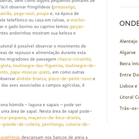
figueiras, bem como alguns pequenos pomares de
ácil observar fringilídeos (
pintassilgo
,
ueirão
,
pega-azul
,
poupa
e, na época de
ste telefónico ou casa em ruínas, o
mocho-
OND
ar o gado bovino ou caprino temos
garças-
ntes andorinhas mostram sua beleza e
Alentejo
outonal é possível observar o movimento de
Algarve
eas de repouso e alimentação durante esta
omo migradores de passagem
chasco-cinzento
,
Beira Int
iglota
,
toutinegra-das-figueiras
,
toutinegra-de-
ento
,
papa-moscas-preto
, em como outras
Entre Do
observar
alvéola-branca
,
pisco-de-peito-ruivo
e
 das aves associadas a campos agrícolas, é
Lisboa e 
Litoral C
ona húmida – laguna e sapais – pode ser
Trás-os
 uma área de sapal. Nesta área de sapal pode-
anca-pequena
,
maçarico-de-bico-direito
,
o-grande-de-coleira
,
pernilongo
,
cotovia-de-
-argênteas
descansam nos bancos de areia a