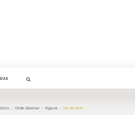
DAS
Início
Onde observar
Algarve
Ria de Alvor