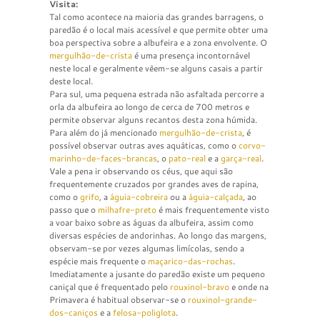
Visita:
Tal como acontece na maioria das grandes barragens, o
paredão é o local mais acessível e que permite obter uma
boa perspectiva sobre a albufeira e a zona envolvente. O
mergulhão-de-crista
é uma presença incontornável
neste local e geralmente vêem-se alguns casais a partir
deste local.
Para sul, uma pequena estrada não asfaltada percorre a
orla da albufeira ao longo de cerca de 700 metros e
permite observar alguns recantos desta zona húmida.
Para além do já mencionado
mergulhão-de-crista
, é
possível observar outras aves aquáticas, como o
corvo-
marinho-de-faces-brancas
, o
pato-real
e a
garça-real
.
Vale a pena ir observando os céus, que aqui são
frequentemente cruzados por grandes aves de rapina,
como o
grifo
, a
águia-cobreira
ou a
águia-calçada
, ao
passo que o
milhafre-preto
é mais frequentemente visto
a voar baixo sobre as águas da albufeira, assim como
diversas espécies de andorinhas. Ao longo das margens,
observam-se por vezes algumas limícolas, sendo a
espécie mais frequente o
maçarico-das-rochas
.
Imediatamente a jusante do paredão existe um pequeno
caniçal que é frequentado pelo
rouxinol-bravo
e onde na
Primavera é habitual observar-se o
rouxinol-grande-
dos-caniços
e a
felosa-poliglota
.