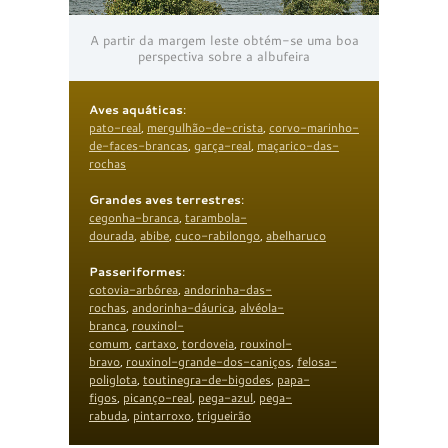
A partir da margem leste obtém-se uma boa
perspectiva sobre a albufeira
Aves aquáticas
:
pato-real
,
mergulhão-de-crista
,
corvo-marinho-
de-faces-brancas
,
garça-real
,
maçarico-das-
rochas
Grandes aves terrestres
:
cegonha-branca
,
tarambola-
dourada
,
abibe
,
cuco-rabilongo
,
abelharuco
Passeriformes
:
cotovia-arbórea
,
andorinha-das-
rochas
,
andorinha-dáurica
,
alvéola-
branca
,
rouxinol-
comum
,
cartaxo
,
tordoveia
,
rouxinol-
bravo
,
rouxinol-grande-dos-caniços
,
felosa-
poliglota
,
toutinegra-de-bigodes
,
papa-
figos
,
picanço-real
,
pega-azul
,
pega-
rabuda
,
pintarroxo
,
trigueirão