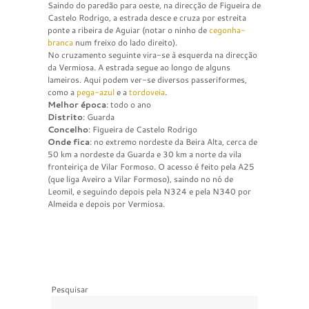
Saindo do paredão para oeste, na direcção de Figueira de
Castelo Rodrigo, a estrada desce e cruza por estreita
ponte a ribeira de Aguiar (notar o ninho de
cegonha-
branca
num freixo do lado direito).
No cruzamento seguinte vira-se à esquerda na direcção
da Vermiosa. A estrada segue ao longo de alguns
lameiros. Aqui podem ver-se diversos passeriformes,
como a
pega-azul
e a
tordoveia
.
Melhor época
: todo o ano
Distrito
: Guarda
Concelho
: Figueira de Castelo Rodrigo
Onde fica
: no extremo nordeste da Beira Alta, cerca de
50 km a nordeste da Guarda e 30 km a norte da vila
fronteiriça de Vilar Formoso. O acesso é feito pela A25
(que liga Aveiro a Vilar Formoso), saindo no nó de
Leomil, e seguindo depois pela N324 e pela N340 por
Almeida e depois por Vermiosa.
Pesquisar