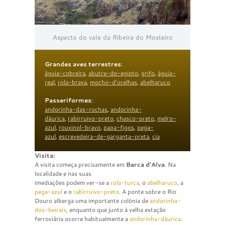
Aspecto do vale da Ribeira do Mosteiro
Grandes aves terrestres
:
águia-cobreira
,
abutre-do-egipto
,
grifo
,
águia-
real
,
rola-brava
,
mocho-d’orelhas
,
abelharuco
Passeriformes
:
andorinha-das-rochas
,
andorinha-
dáurica
,
rabirruivo-preto
,
chasco-preto
,
melro-
azul
,
rouxinol-bravo
,
papa-figos
,
pega-
azul
,
escrevedeira-de-garganta-preta
,
cia
Visita:
A visita começa precisamente em
Barca d’Alva
. Na
localidade e nas suas
imediações podem ver-se a
rola-turca
, o
abelharuco
, a
pega-azul
e o
rabirruivo-preto
. A ponte sobre o Rio
Douro alberga uma importante colónia de
andorinha-
dos-beirais
, enquanto que junto à velha estação
ferroviária ocorre habitualmente a
andorinha-dáurica
.