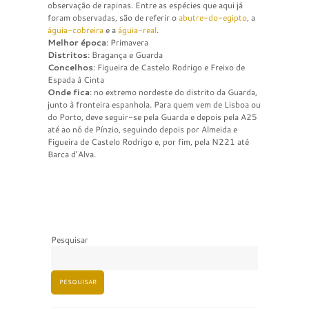
observação de rapinas. Entre as espécies que aqui já
foram observadas, são de referir o
abutre-do-egipto
, a
águia-cobreira
e a
águia-real
.
Melhor época
: Primavera
Distritos
: Bragança e Guarda
Concelhos
: Figueira de Castelo Rodrigo e Freixo de
Espada à Cinta
Onde fica
: no extremo nordeste do distrito da Guarda,
junto à fronteira espanhola. Para quem vem de Lisboa ou
do Porto, deve seguir-se pela Guarda e depois pela A25
até ao nó de Pínzio, seguindo depois por Almeida e
Figueira de Castelo Rodrigo e, por fim, pela N221 até
Barca d’Alva.
Pesquisar
PESQUISAR