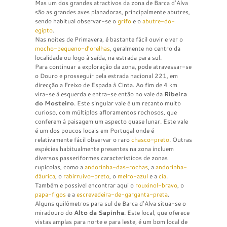
Mas um dos grandes atractivos da zona de Barca d’Alva
são as grandes aves planadoras, principalmente abutres,
sendo habitual observar-se o
grifo
e o
abutre-do-
egipto
.
Nas noites de Primavera, é bastante fácil ouvir e ver o
mocho-pequeno-d’orelhas
, geralmente no centro da
localidade ou logo à saída, na estrada para sul.
Para continuar a exploração da zona, pode atravessar-se
o Douro e prosseguir pela estrada nacional 221, em
direcção a Freixo de Espada à Cinta. Ao fim de 4 km
vira-se à esquerda e entra-se então no vale da
Ribeira
do Mosteiro
. Este singular vale é um recanto muito
curioso, com múltiplos afloramentos rochosos, que
conferem à paisagem um aspecto quase lunar. Este vale
é um dos poucos locais em Portugal onde é
relativamente fácil observar o raro
chasco-preto
. Outras
espécies habitualmente presentes na zona incluem
diversos passeriformes característicos de zonas
rupícolas, como a
andorinha-das-rochas
, a
andorinha-
dáurica
, o
rabirruivo-preto
, o
melro-azul
e a
cia
.
Também e possivel encontrar aqui o
rouxinol-bravo
, o
papa-figos
e a
escrevedeira-de-garganta-preta
.
Alguns quilómetros para sul de Barca d’Alva situa-se o
miradouro do
Alto da Sapinha
. Este local, que oferece
vistas amplas para norte e para leste, é um bom local de