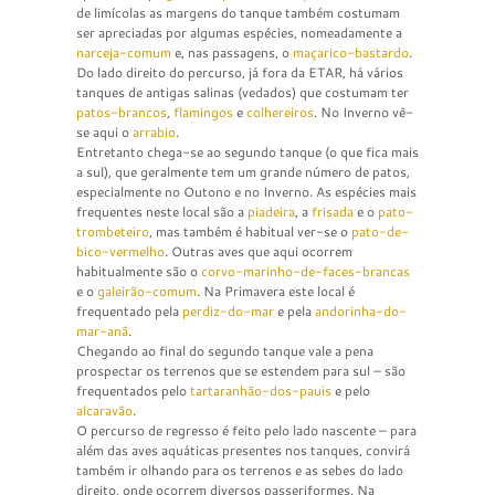
de limícolas as margens do tanque também costumam
ser apreciadas por algumas espécies, nomeadamente a
narceja-comum
e, nas passagens, o
maçarico-bastardo
.
Do lado direito do percurso, já fora da ETAR, há vários
tanques de antigas salinas (vedados) que costumam ter
patos-brancos
,
flamingos
e
colhereiros
. No Inverno vê-
se aqui o
arrabio
.
Entretanto chega-se ao segundo tanque (o que fica mais
a sul), que geralmente tem um grande número de patos,
especialmente no Outono e no Inverno. As espécies mais
frequentes neste local são a
piadeira
, a
frisada
e o
pato-
trombeteiro
, mas também é habitual ver-se o
pato-de-
bico-vermelho
. Outras aves que aqui ocorrem
habitualmente são o
corvo-marinho-de-faces-brancas
e o
galeirão-comum
. Na Primavera este local é
frequentado pela
perdiz-do-mar
e pela
andorinha-do-
mar-anã
.
Chegando ao final do segundo tanque vale a pena
prospectar os terrenos que se estendem para sul – são
frequentados pelo
tartaranhão-dos-pauis
e pelo
alcaravão
.
O percurso de regresso é feito pelo lado nascente – para
além das aves aquáticas presentes nos tanques, convirá
também ir olhando para os terrenos e as sebes do lado
direito, onde ocorrem diversos passeriformes. Na