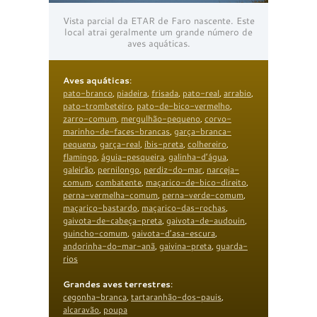
Vista parcial da ETAR de Faro nascente. Este
local atrai geralmente um grande número de
aves aquáticas.
Aves aquáticas
:
pato-branco
,
piadeira
,
frisada
,
pato-real
,
arrabio
,
pato-trombeteiro
,
pato-de-bico-vermelho
,
zarro-comum
,
mergulhão-pequeno
,
corvo-
marinho-de-faces-brancas
,
garça-branca-
pequena
,
garça-real
,
íbis-preta
,
colhereiro
,
flamingo
,
águia-pesqueira
,
galinha-d’água
,
galeirão
,
pernilongo
,
perdiz-do-mar
,
narceja-
comum
,
combatente
,
maçarico-de-bico-direito
,
perna-vermelha-comum
,
perna-verde-comum
,
maçarico-bastardo
,
maçarico-das-rochas
,
gaivota-de-cabeça-preta
,
gaivota-de-audouin
,
guincho-comum
,
gaivota-d’asa-escura
,
andorinha-do-mar-anã
,
gaivina-preta
,
guarda-
rios
Grandes aves terrestres
:
cegonha-branca
,
tartaranhão-dos-pauis
,
alcaravão
,
poupa