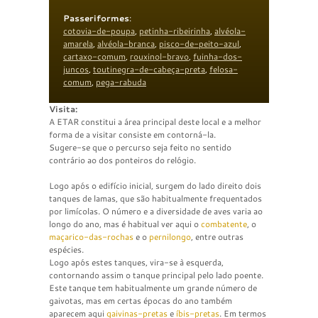
Passeriformes
:
cotovia-de-poupa
,
petinha-ribeirinha
,
alvéola-
amarela
,
alvéola-branca
,
pisco-de-peito-azul
,
cartaxo-comum
,
rouxinol-bravo
,
fuinha-dos-
juncos
,
toutinegra-de-cabeça-preta
,
felosa-
comum
,
pega-rabuda
Visita:
A ETAR constitui a área principal deste local e a melhor
forma de a visitar consiste em contorná-la.
Sugere-se que o percurso seja feito no sentido
contrário ao dos ponteiros do relógio.
Logo após o edifício inicial, surgem do lado direito dois
tanques de lamas, que são habitualmente frequentados
por limícolas. O número e a diversidade de aves varia ao
longo do ano, mas é habitual ver aqui o
combatente
, o
maçarico-das-rochas
e o
pernilongo
, entre outras
espécies.
Logo após estes tanques, vira-se à esquerda,
contornando assim o tanque principal pelo lado poente.
Este tanque tem habitualmente um grande número de
gaivotas, mas em certas épocas do ano também
aparecem aqui
gaivinas-pretas
e
íbis-pretas
. Em termos