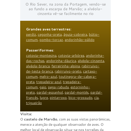
O Rio Sever, na zona da Portagem, vendo-se
ao fundo a escarpa de Marvão; a alvéola-
cinzenta vê-se facilmente no rio
Grandes aves terrestres
:
perdiz
,
cegonha-preta
,
águia-cobreira
,
bútio-
comum
,
pombo-torcaz
,
andorinhão-pálido
Passeriformes
:
cotovia-montesina
,
cotovia-arbórea
,
andorinha-
das-rochas
,
andorinha-dáurica
,
alvéola-cinzenta
,
alvéola-branca
,
ferreirinha-alpina
,
rabirruivo-
de-testa-branca
,
rabirruivo-preto
,
cartaxo-
comum
,
melro-azul
,
toutinegra-de-cabeça-
preta
,
trepadeira-azul
,
trepadeira-
comum
,
gaio
,
pega-rabuda
,
estorninho-
preto
,
pardal-espanhol
,
pardal-montês
,
pardal-
francês
,
lugre
,
pintarroxo
,
bico-grossudo
,
cia
,
trigueirão
Visita:
O
castelo de Marvão
, com as suas vistas panorâmicas,
merece a atenção de qualquer observador de aves. O
melhor local de observação situa-se nos torreões da