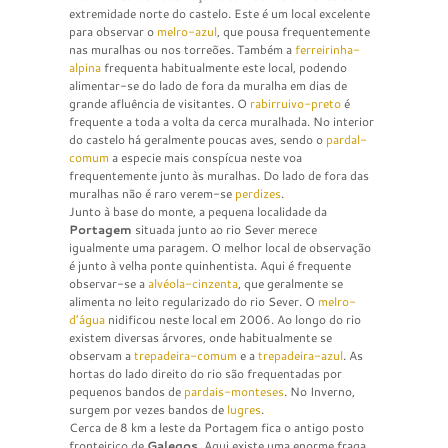
extremidade norte do castelo. Este é um local excelente
para observar o
melro-azul
, que pousa frequentemente
nas muralhas ou nos torreões. Também a
ferreirinha-
alpina
frequenta habitualmente este local, podendo
alimentar-se do lado de fora da muralha em dias de
grande afluência de visitantes. O
rabirruivo-preto
é
frequente a toda a volta da cerca muralhada. No interior
do castelo há geralmente poucas aves, sendo o
pardal-
comum
a especie mais conspícua neste voa
frequentemente junto às muralhas. Do lado de fora das
muralhas não é raro verem-se
perdizes
.
Junto à base do monte, a pequena localidade da
Portagem
situada junto ao rio Sever merece
igualmente uma paragem. O melhor local de observação
é junto à velha ponte quinhentista. Aqui é frequente
observar-se a
alvéola-cinzenta
, que geralmente se
alimenta no leito regularizado do rio Sever. O
melro-
d’água
nidificou neste local em 2006. Ao longo do rio
existem diversas árvores, onde habitualmente se
observam a
trepadeira-comum
e a
trepadeira-azul
. As
hortas do lado direito do rio são frequentadas por
pequenos bandos de
pardais-monteses
. No Inverno,
surgem por vezes bandos de
lugres
.
Cerca de 8 km a leste da Portagem fica o antigo posto
fronteiriço de
Galegos
. Aqui existe uma enorme fraga