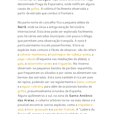
denominada Fraga da Esparoeira, onde nidificam alguns
casais de
grifos
. A colónia é facilmente observada a
partir da estrada que conduz à fronteira.
Na parte norte do concelho fica a pequena aldeia da
Beirã
, onde se situa a antiga estação ferroviária
internacional. Esta área pode ser explorada facilmente,
pois há várias estradas municipais com pouco tráfego,
que permitem uma observação tranquila. A zona é
particularmente rica em passeriformes. Entre as
espécies mais comuns e fáceis de observar, são de referir
a
cotovia-montesina
, a
toutinegra-de-cabeça-preta
, a
pega-rabuda
(frequente nas imediações da aldeia), o
gaio
, o
estorninho-preto
e o
trigueirão
. No Inverno
observam-se pequenos bandos de pardais-espanhóis,
que frequentam os silvados e por vezes se alimentam nas
bermas das estradas. Esta zona também é rica em aves
de rapina, podendo ver-se regularmente o
bútio-comum
e a
águia-cobreira
, para além de ocasionais bandos de
grifos
, presumivelmente oriundos de Espanha.
Alguns quilómetros a sul, na zona de
Santo António
das Areias
, o coberto arbóreo torna-se mais denso e é
possível encontrar outras espécies, como a
trepadeira-
azul
, o
bico-grossudo
e o
pardal-francês
. A “Ladeira do
Tragasal”, mesmo à entrada desta localidade, é um