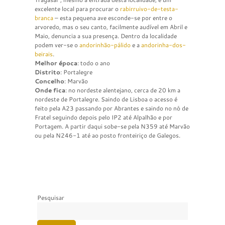
excelente local para procurar o
rabirruivo-de-testa-
branca
– esta pequena ave esconde-se por entre o
arvoredo, mas o seu canto, facilmente audível em Abril e
Maio, denuncia a sua presença. Dentro da localidade
podem ver-se o
andorinhão-pálido
e a
andorinha-dos-
beirais
.
Melhor época
: todo o ano
Distrito
: Portalegre
Concelho
: Marvão
Onde fica
: no nordeste alentejano, cerca de 20 km a
nordeste de Portalegre. Saindo de Lisboa o acesso é
feito pela A23 passando por Abrantes e saindo no nó de
Fratel seguindo depois pelo IP2 até Alpalhão e por
Portagem. A partir daqui sobe-se pela N359 até Marvão
ou pela N246-1 até ao posto fronteiriço de Galegos.
Pesquisar