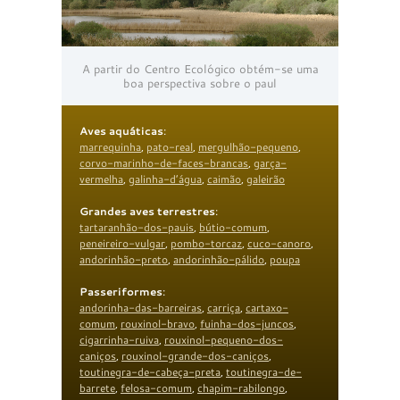
A partir do Centro Ecológico obtém-se uma
boa perspectiva sobre o paul
Aves aquáticas
:
marrequinha
,
pato-real
,
mergulhão-pequeno
,
corvo-marinho-de-faces-brancas
,
garça-
vermelha
,
galinha-d’água
,
caimão
,
galeirão
Grandes aves terrestres
:
tartaranhão-dos-pauis
,
bútio-comum
,
peneireiro-vulgar
,
pombo-torcaz
,
cuco-canoro
,
andorinhão-preto
,
andorinhão-pálido
,
poupa
Passeriformes
:
andorinha-das-barreiras
,
carriça
,
cartaxo-
comum
,
rouxinol-bravo
,
fuinha-dos-juncos
,
cigarrinha-ruiva
,
rouxinol-pequeno-dos-
caniços
,
rouxinol-grande-dos-caniços
,
toutinegra-de-cabeça-preta
,
toutinegra-de-
barrete
,
felosa-comum
,
chapim-rabilongo
,