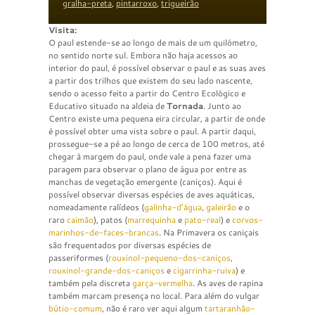
gralha-preta
,
pintarroxo
,
trigueirão
Visita:
O paul estende-se ao longo de mais de um quilómetro,
no sentido norte sul. Embora não haja acessos ao
interior do paul, é possível observar o paul e as suas aves
a partir dos trilhos que existem do seu lado nascente,
sendo o acesso feito a partir do Centro Ecológico e
Educativo situado na aldeia de
Tornada
. Junto ao
Centro existe uma pequena eira circular, a partir de onde
é possível obter uma vista sobre o paul. A partir daqui,
prossegue-se a pé ao longo de cerca de 100 metros, até
chegar à margem do paul, onde vale a pena fazer uma
paragem para observar o plano de água por entre as
manchas de vegetação emergente (caniços). Aqui é
possível observar diversas espécies de aves aquáticas,
nomeadamente ralídeos (
galinha-d’água
,
galeirão
e o
raro
caimão
), patos (
marrequinha
e
pato-real
) e
corvos-
marinhos-de-faces-brancas
. Na Primavera os caniçais
são frequentados por diversas espécies de
passeriformes (
rouxinol-pequeno-dos-caniços
,
rouxinol-grande-dos-caniços
e
cigarrinha-ruiva
) e
também pela discreta
garça-vermelha
. As aves de rapina
também marcam presença no local. Para além do vulgar
bútio-comum
, não é raro ver aqui algum
tartaranhão-