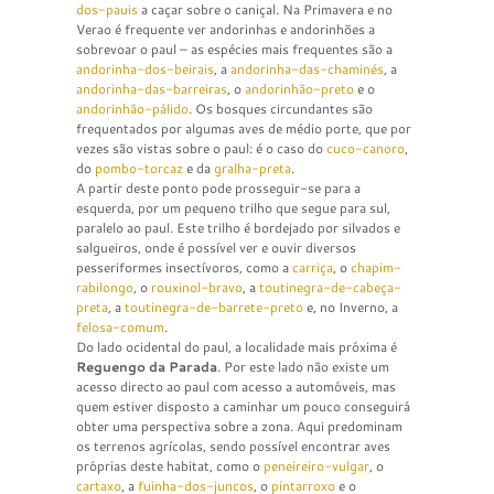
dos-pauis
a caçar sobre o caniçal. Na Primavera e no
Verao é frequente ver andorinhas e andorinhões a
sobrevoar o paul – as espécies mais frequentes são a
andorinha-dos-beirais
, a
andorinha-das-chaminés
, a
andorinha-das-barreiras
, o
andorinhão-preto
e o
andorinhão-pálido
. Os bosques circundantes são
frequentados por algumas aves de médio porte, que por
vezes são vistas sobre o paul: é o caso do
cuco-canoro
,
do
pombo-torcaz
e da
gralha-preta
.
A partir deste ponto pode prosseguir-se para a
esquerda, por um pequeno trilho que segue para sul,
paralelo ao paul. Este trilho é bordejado por silvados e
salgueiros, onde é possível ver e ouvir diversos
pesseriformes insectívoros, como a
carriça
, o
chapim-
rabilongo
, o
rouxinol-bravo
, a
toutinegra-de-cabeça-
preta
, a
toutinegra-de-barrete-preto
e, no Inverno, a
felosa-comum
.
Do lado ocidental do paul, a localidade mais próxima é
Reguengo da Parada
. Por este lado não existe um
acesso directo ao paul com acesso a automóveis, mas
quem estiver disposto a caminhar um pouco conseguirá
obter uma perspectiva sobre a zona. Aqui predominam
os terrenos agrícolas, sendo possível encontrar aves
próprias deste habitat, como o
peneireiro-vulgar
, o
cartaxo
, a
fuinha-dos-juncos
, o
pintarroxo
e o