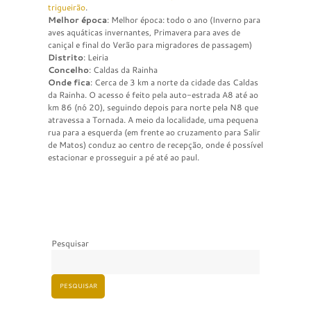
trigueirão
.
Melhor época
: Melhor época: todo o ano (Inverno para
aves aquáticas invernantes, Primavera para aves de
caniçal e final do Verão para migradores de passagem)
Distrito
: Leiria
Concelho
: Caldas da Rainha
Onde fica
: Cerca de 3 km a norte da cidade das Caldas
da Rainha. O acesso é feito pela auto-estrada A8 até ao
km 86 (nó 20), seguindo depois para norte pela N8 que
atravessa a Tornada. A meio da localidade, uma pequena
rua para a esquerda (em frente ao cruzamento para Salir
de Matos) conduz ao centro de recepção, onde é possível
estacionar e prosseguir a pé até ao paul.
Pesquisar
PESQUISAR