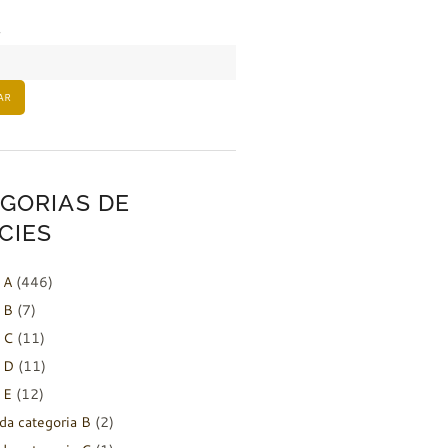
AR
GORIAS DE
CIES
 A
(446)
 B
(7)
 C
(11)
 D
(11)
 E
(12)
da categoria B
(2)