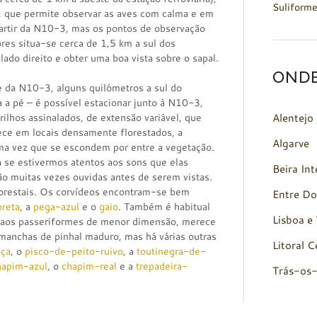
Suliform
o, que permite observar as aves com calma e em
artir da N10-3, mas os pontos de observação
res situa-se cerca de 1,5 km a sul dos
 lado direito e obter uma boa vista sobre o sapal.
OND
 da N10-3, alguns quilómetros a sul do
a a pé – é possível estacionar junto à N10-3,
Alentejo
rilhos assinalados, de extensão variável, que
ece em locais densamente florestados, a
Algarve
ma vez que se escondem por entre a vegetação.
a se estivermos atentos aos sons que elas
Beira Int
o muitas vezes ouvidas antes de serem vistas.
lorestais. Os corvídeos encontram-se bem
Entre Do
preta
, a
pega-azul
e o
gaio
. Também é habitual
Lisboa e 
 aos passeriformes de menor dimensão, merece
 manchas de pinhal maduro, mas há várias outras
Litoral C
iça
, o
pisco-de-peito-ruivo
, a
toutinegra-de-
hapim-azul
, o
chapim-real
e a
trepadeira-
Trás-os