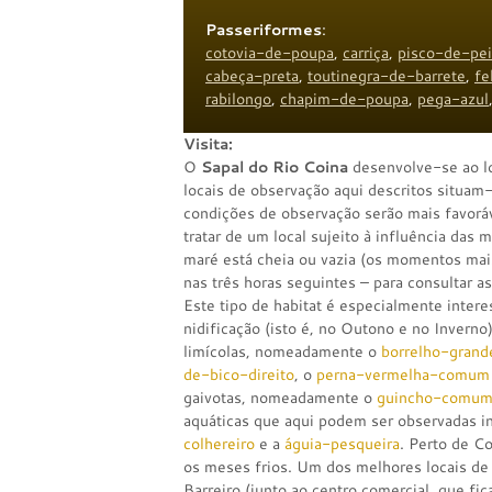
Passeriformes
:
cotovia-de-poupa
,
carriça
,
pisco-de-pei
cabeça-preta
,
toutinegra-de-barrete
,
fe
rabilongo
,
chapim-de-poupa
,
pega-azul
Visita:
O
Sapal do Rio Coina
desenvolve-se ao lo
locais de observação aqui descritos situam-
condições de observação serão mais favorá
tratar de um local sujeito à influência das 
maré está cheia ou vazia (os momentos mais
nas três horas seguintes – para consultar a
Este tipo de habitat é especialmente intere
nidificação (isto é, no Outono e no Inverno
limícolas, nomeadamente o
borrelho-grand
de-bico-direito
, o
perna-vermelha-comum
gaivotas, nomeadamente o
guincho-comu
aquáticas que aqui podem ser observadas 
colhereiro
e a
águia-pesqueira
. Perto de C
os meses frios. Um dos melhores locais de
Barreiro (junto ao centro comercial, que fic