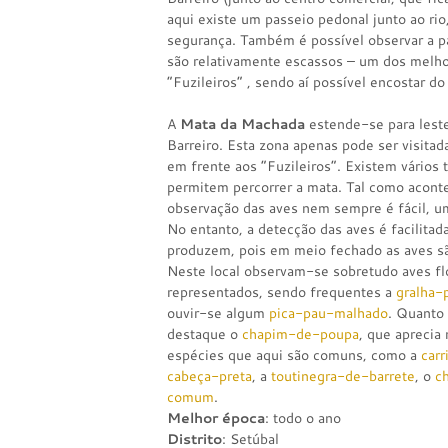
aqui existe um passeio pedonal junto ao ri
segurança. Também é possível observar a p
são relativamente escassos – um dos melho
“Fuzileiros” , sendo aí possível encostar do
A
Mata da Machada
estende-se para leste
Barreiro. Esta zona apenas pode ser visitad
em frente aos “Fuzileiros”. Existem vários t
permitem percorrer a mata. Tal como acont
observação das aves nem sempre é fácil, u
No entanto, a detecção das aves é facilitad
produzem, pois em meio fechado as aves sã
Neste local observam-se sobretudo aves f
representados, sendo frequentes a
gralha-
ouvir-se algum
pica-pau-malhado
. Quanto
destaque o
chapim-de-poupa
, que aprecia
espécies que aqui são comuns, como a
carr
cabeça-preta
, a
toutinegra-de-barrete
, o
c
comum
.
Melhor época
: todo o ano
Distrito
: Setúbal