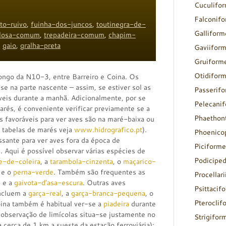
Cuculifo
Falconif
to-ruivo
,
fuinha-dos-juncos
,
toutinegra-de-
Galliform
losa-comum
,
trepadeira-comum
,
chapim-
,
gaio
,
gralha-preta
Gaviifor
Gruiform
Otidifor
ngo da N10-3, entre Barreiro e Coina. Os
se na parte nascente – assim, se estiver sol as
Passerif
veis durante a manhã. Adicionalmente, por se
Pelecani
marés, é conveniente verificar previamente se a
Phaethon
 favoráveis para ver aves são na maré-baixa ou
s tabelas de marés veja
www.hidrografico.pt
).
Phoenico
ssante para ver aves fora da época de
Piciforme
). Aqui é possível observar várias espécies de
Podicipe
e-de-coleira
, a
tarambola-cinzenta
, o
maçarico-
e o
perna-verde
. Também são frequentes as
Procellar
m
e a
gaivota-d’asa-escura
. Outras aves
Psittacif
incluem a
garça-real
, a
garça-branca-pequena
, o
Pteroclif
oina também é habitual ver-se a
piadeira
durante
 observação de limícolas situa-se justamente no
Strigifor
a cerca de 1 km a sueste da estação ferroviária);