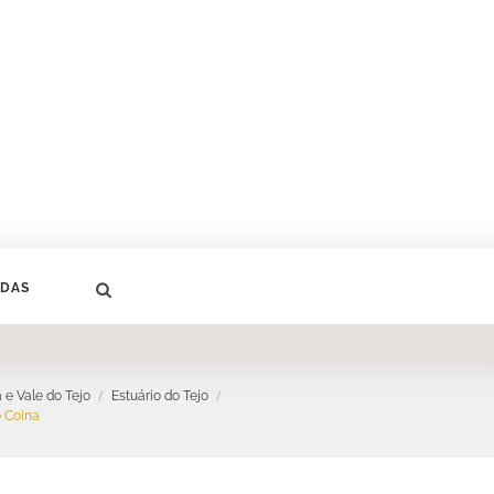
DAS
 e Vale do Tejo
Estuário do Tejo
 Coina