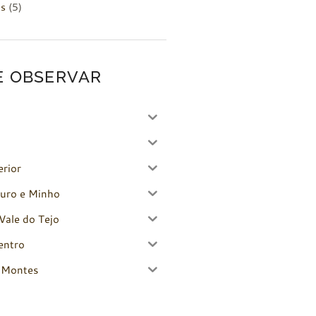
es
(5)
E OBSERVAR
erior
uro e Minho
Vale do Tejo
entro
-Montes