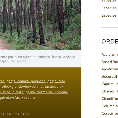
Espécies 
Espécies 
Espécies 
ORDE
Accipitri
nte por plantações de pinheiro-bravo, onde se
chapim-de-poupa
Anserifo
Apodifor
Buceroti
cas
,
garça-branca-pequena
,
garça-real
,
Caprimul
rrelho-grande-de-coleira
,
tarambola-
Charadrii
-bico-direito
,
perna-vermelha-comum
,
gaivota-d’asa-escura
Ciconiifo
Columbif
Coraciifo
ica-pau-malhado