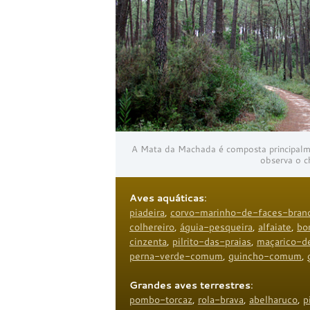
A Mata da Machada é composta principalme
observa o 
Aves aquáticas
:
piadeira
,
corvo-marinho-de-faces-bran
colhereiro
,
águia-pesqueira
,
alfaiate
,
bo
cinzenta
,
pilrito-das-praias
,
maçarico-de
perna-verde-comum
,
guincho-comum
,
Grandes aves terrestres
:
pombo-torcaz
,
rola-brava
,
abelharuco
,
p