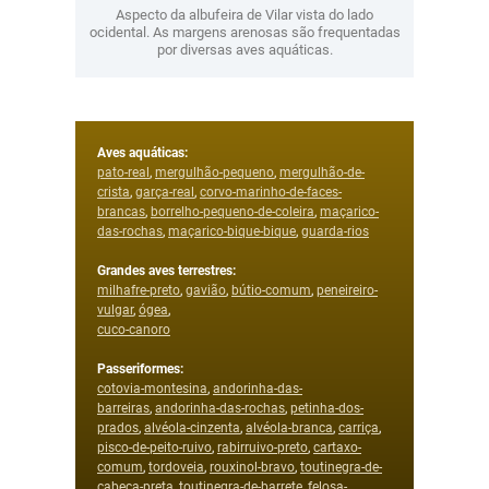
Aspecto da albufeira de Vilar vista do lado
ocidental. As margens arenosas são frequentadas
por diversas aves aquáticas.
Aves aquáticas:
pato-real
,
mergulhão-pequeno
,
mergulhão-de-
crista
,
garça-
real
,
corvo-marinho-de-
faces-
brancas
,
borrelho-pequeno-de-coleira
,
maçarico-
das-rochas
,
maçarico-bique-bique
,
guarda-rios
Grandes aves terrestres:
milhafre-preto
,
gavião
,
bútio-comum
,
peneireiro-
vulgar
,
ógea
,
cuco-canoro
Passeriformes:
cotovia-montesina
,
andorinha-das-
barreiras
,
andorinha-das-rochas
,
petinha-
dos-
prados
,
alvéola-cinzenta
,
alvéola-branca
,
carriça
,
pisco-de-peito-r
u
ivo
,
rabirruivo-preto
,
cartaxo-
comum
,
tordoveia
,
rouxinol-bravo
,
toutinegra-de-
cabeça-preta
,
toutinegra-de-barrete
,
felosa-