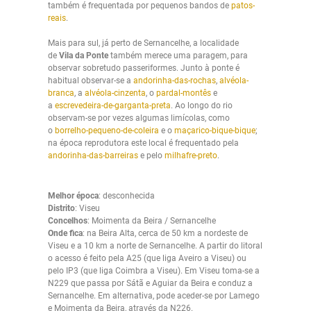
também é frequentada por pequenos bandos de
patos-
reais
.
Mais para sul, já perto de Sernancelhe, a localidade
de
Vila da Ponte
também merece uma paragem, para
observar sobretudo passeriformes. Junto à ponte é
habitual observar-se a
andorinha-das-rochas
,
alvéola-
branca
, a
alvéola-
cinzenta
, o
pardal-montês
e
a
escrevedeira-de-garganta-preta
. Ao longo do rio
observam-se por vezes algumas limícolas, como
o
borrelho-pequeno-de-coleira
e o
maçarico-bique-bique
;
na época reprodutora este local é frequentado pela
andorinha-das-barreiras
e pelo
milhafre-preto
.
Melhor época
: desconhecida
Distrito
: Viseu
Concelhos
: Moimenta da Beira / Sernancelhe
Onde fica
: na Beira Alta, cerca de 50 km a nordeste de
Viseu e a 10 km a norte de Sernancelhe. A partir do litoral
o acesso é feito pela A25 (que liga Aveiro a Viseu) ou
pelo IP3 (que liga Coimbra a Viseu). Em Viseu toma-se a
N229 que passa por Sátã e Aguiar da Beira e conduz a
Sernancelhe. Em alternativa, pode aceder-se por Lamego
e Moimenta da Beira, através da N226.