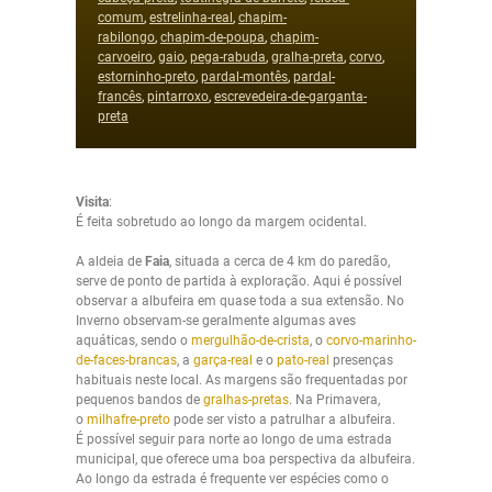
comum
,
estrelinha-real
,
chapim-
rabilongo
,
chapim-de-poupa
,
chapim-
carvoeiro
,
gaio
,
pega-
rabuda
,
gralha-preta
,
corvo
,
estorninho-
preto
,
pardal-montês
,
pardal-
francês
,
pintarroxo
,
escrevedeira-de-
garganta-
preta
Visita
:
É feita sobretudo ao longo da margem ocidental.
A aldeia de
Faia
, situada a cerca de 4 km do paredão,
serve de ponto de partida à exploração. Aqui é possível
observar a albufeira em quase toda a sua extensão. No
Inverno observam-se geralmente algumas aves
aquáticas, sendo o
mergulhão-de-crista
, o
corvo-marinho-
de-faces-brancas
, a
garça-real
e o
pato-real
presenças
habituais neste local. As margens são frequentadas por
pequenos bandos de
gralhas-pretas
. Na Primavera,
o
milhafre-preto
pode ser visto a patrulhar a albufeira.
É possível seguir para norte ao longo de uma estrada
municipal, que oferece uma boa perspectiva da albufeira.
Ao longo da estrada é frequente ver espécies como o