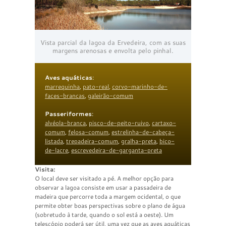
Vista parcial da lagoa da Ervedeira, com as suas
margens arenosas e envolta pelo pinhal.
Aves aquáticas
:
marrequinha
,
pato-real
,
corvo-marinho-de-
faces-brancas
,
galeirão-comum
Passeriformes
:
alvéola-branca
,
pisco-de-peito-ruivo
,
cartaxo-
comum
,
felosa-comum
,
estrelinha-de-cabeça-
listada
,
trepadeira-comum
,
gralha-preta
,
bico-
de-lacre
,
escrevedeira-de-garganta-preta
Visita:
O local deve ser visitado a pé. A melhor opção para
observar a lagoa consiste em usar a passadeira de
madeira que percorre toda a margem ocidental, o que
permite obter boas perspectivas sobre o plano de água
(sobretudo à tarde, quando o sol está a oeste). Um
telescópio poderá ser útil, uma vez que as aves aquáticas