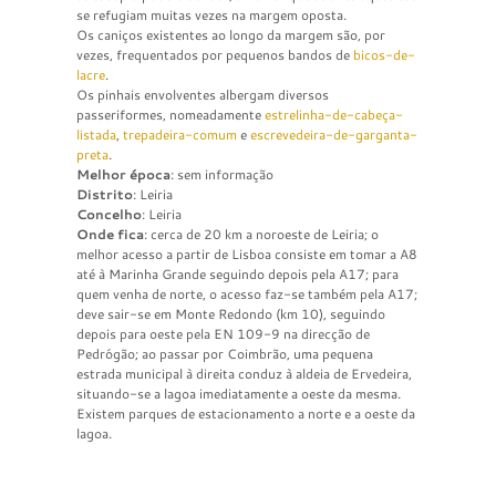
se refugiam muitas vezes na margem oposta.
Os caniços existentes ao longo da margem são, por
vezes, frequentados por pequenos bandos de
bicos-de-
lacre
.
Os pinhais envolventes albergam diversos
passeriformes, nomeadamente
estrelinha-de-cabeça-
listada
,
trepadeira-comum
e
escrevedeira-de-garganta-
preta
.
Melhor época
: sem informação
Distrito
: Leiria
Concelho
: Leiria
Onde fica
: cerca de 20 km a noroeste de Leiria; o
melhor acesso a partir de Lisboa consiste em tomar a A8
até à Marinha Grande seguindo depois pela A17; para
quem venha de norte, o acesso faz-se também pela A17;
deve sair-se em Monte Redondo (km 10), seguindo
depois para oeste pela EN 109-9 na direcção de
Pedrógão; ao passar por Coimbrão, uma pequena
estrada municipal à direita conduz à aldeia de Ervedeira,
situando-se a lagoa imediatamente a oeste da mesma.
Existem parques de estacionamento a norte e a oeste da
lagoa.