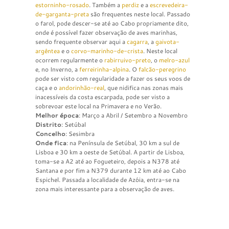
estorninho-rosado
. Também a
perdiz
e a
escrevedeira-
de-garganta-preta
são frequentes neste local. Passado
o farol, pode descer-se até ao Cabo propriamente dito,
onde é possível fazer observação de aves marinhas,
sendo frequente observar aqui a
cagarra
, a
gaivota-
argêntea
e o
corvo-marinho-de-crista
. Neste local
ocorrem regularmente o
rabirruivo-preto
, o
melro-azul
e, no Inverno, a
ferreirinha-alpina
. O
falcão-peregrino
pode ser visto com regularidade a fazer os seus voos de
caça e o
andorinhão-real
, que nidifica nas zonas mais
inacessíveis da costa escarpada, pode ser visto a
sobrevoar este local na Primavera e no Verão.
Melhor época
: Março a Abril / Setembro a Novembro
Distrito
: Setúbal
Concelho
: Sesimbra
Onde fica
: na Península de Setúbal, 30 km a sul de
Lisboa e 30 km a oeste de Setúbal. A partir de Lisboa,
toma-se a A2 até ao Fogueteiro, depois a N378 até
Santana e por fim a N379 durante 12 km até ao Cabo
Espichel. Passada a localidade de Azóia, entra-se na
zona mais interessante para a observação de aves.