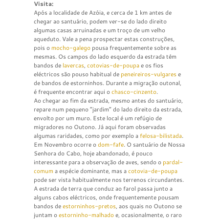
Visita:
Após a localidade de Azóia, e cerca de 1 km antes de
chegar ao santuário, podem ver-se do lado direito
algumas casas arruinadas e um troço de um velho
aqueduto. Vale a pena prospectar estas construções,
pois o
mocho-galego
pousa frequentemente sobre as
mesmas. Os campos do lado esquerdo da estrada têm
bandos de
lavercas
,
cotovias-de-poupa
e os fios
eléctricos são pouso habitual de
peneireiros-vulgares
e
de bandos de estorninhos. Durante a migração outonal,
é frequente encontrar aqui o
chasco-cinzento
.
Ao chegar ao fim da estrada, mesmo antes do santuário,
repare num pequeno “jardim” do lado direito da estrada,
envolto por um muro. Este local é um refúgio de
migradores no Outono. Já aqui foram observadas
algumas raridades, como por exemplo a
felosa-bilistada
.
Em Novembro ocorre o
dom-fafe
. O santuário de Nossa
Senhora do Cabo, hoje abandonado, é pouco
interessante para a observação de aves, sendo o
pardal-
comum
a espécie dominante, mas a
cotovia-de-poupa
pode ser vista habitualmente nos terrenos circundantes.
A estrada de terra que conduz ao farol passa junto a
alguns cabos eléctricos, onde frequentemente pousam
bandos de
estorninhos-pretos
, aos quais no Outono se
juntam o
estorninho-malhado
e, ocasionalmente, o raro