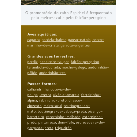
O promontório do cabo Espichel é frequentado
pelo melro-azul e pelo falcão-peregrino
Aves aquáticas
:
cagarra
,
pardela-balear
,
ganso-patola
,
corvo-
marinho-de-crista
,
gaivota-argêntea
Grandes aves terrestres
:
perdiz
,
peneireiro-vulgar
,
falcão-peregrino
,
tarambola-dourada
,
mocho-galego
,
andorinhão-
pálido
,
andorinhão-real
Passeriformes
:
calhandrinha
,
cotovia-de-
poupa
,
laverca
,
alvéola-amarela
,
ferreirinha-
alpina
,
rabirruivo-preto
,
chasco-
cinzento
,
melro-azul
,
toutinegra-do-
mato
,
toutinegra-de-cabeça-preta
,
picanço-
barreteiro
,
estorninho-malhado
,
estorninho-
preto
,
pintarroxo
,
dom-fafe
,
escrevedeira-de-
garganta-preta
,
trigueirão