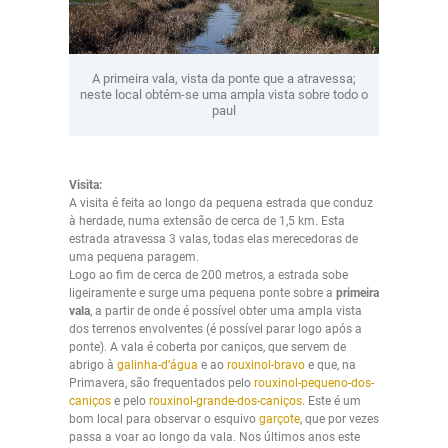
A primeira vala, vista da ponte que a atravessa;
neste local obtém-se uma ampla vista sobre todo o
paul
Visita:
A visita é feita ao longo da pequena estrada que conduz
à herdade, numa extensão de cerca de 1,5 km. Esta
estrada atravessa 3 valas, todas elas merecedoras de
uma pequena paragem.
Logo ao fim de cerca de 200 metros, a estrada sobe
ligeiramente e surge uma pequena ponte sobre a
primeira
vala
, a partir de onde é possível obter uma ampla vista
dos terrenos envolventes (é possível parar logo após a
ponte). A vala é coberta por caniços, que servem de
abrigo à
galinha-d’água
e ao
rouxinol-bravo
e que, na
Primavera, são frequentados pelo
rouxinol-pequeno-dos-
caniços
e pelo
rouxinol-grande-dos-caniços
. Este é um
bom local para observar o esquivo
garçote
, que por vezes
passa a voar ao longo da vala. Nos últimos anos este