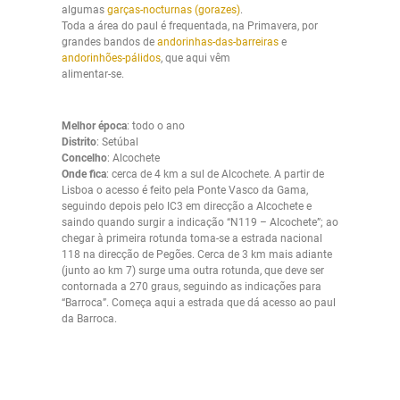
algumas
garças-nocturnas (gorazes)
.
Toda a área do paul é frequentada, na Primavera, por
grandes bandos de
andorinhas-das-barreiras
e
andorinhões-pálidos
, que aqui vêm
alimentar-se.
Melhor época
: todo o ano
Distrito
: Setúbal
Concelho
: Alcochete
Onde fica
: cerca de 4 km a sul de Alcochete. A partir de
Lisboa o acesso é feito pela Ponte Vasco da Gama,
seguindo depois pelo IC3 em direcção a Alcochete e
saindo quando surgir a indicação “N119 – Alcochete”; ao
chegar à primeira rotunda toma-se a estrada nacional
118 na direcção de Pegões. Cerca de 3 km mais adiante
(junto ao km 7) surge uma outra rotunda, que deve ser
contornada a 270 graus, seguindo as indicações para
“Barroca”. Começa aqui a estrada que dá acesso ao paul
da Barroca.