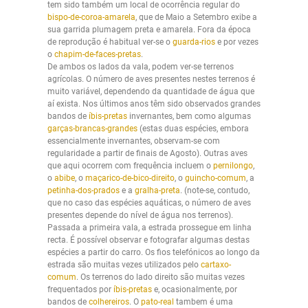
tem sido também um local de ocorrência regular do
bispo-de-coroa-amarela
, que de Maio a Setembro exibe a
sua garrida plumagem preta e amarela. Fora da época
de reprodução é habitual ver-se o
guarda-rios
e por vezes
o
chapim-de-faces-pretas
.
De ambos os lados da vala, podem ver-se terrenos
agrícolas. O número de aves presentes nestes terrenos é
muito variável, dependendo da quantidade de água que
aí exista. Nos últimos anos têm sido observados grandes
bandos de
íbis-pretas
invernantes, bem como algumas
garças-brancas-grandes
(estas duas espécies, embora
essencialmente invernantes, observam-se com
regularidade a partir de finais de Agosto). Outras aves
que aqui ocorrem com frequência incluem o
pernilongo
,
o
abibe
, o
maçarico-de-bico-direito
, o
guincho-comum
, a
petinha-dos-prados
e a
gralha-preta
. (note-se, contudo,
que no caso das espécies aquáticas, o número de aves
presentes depende do nível de água nos terrenos).
Passada a primeira vala, a estrada prossegue em linha
recta. É possível observar e fotografar algumas destas
espécies a partir do carro. Os fios telefónicos ao longo da
estrada são muitas vezes utilizados pelo
cartaxo-
comum
. Os terrenos do lado direito são muitas vezes
frequentados por
íbis-pretas
e, ocasionalmente, por
bandos de
colhereiros
. O
pato-real
tambem é uma