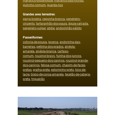
maçarico-bique-bique
,
maçarico-das-rochas
,
guincho-comum
,
guarda-rios
Grandes aves terrestres
:
garça-boieira
,
cegonha-branca
,
peneireiro-
cinzento
,
tartaranhão-dos-pauis
,
águia-calçada
,
peneireiro-vulgar
,
abibe
,
andorinhão-pálido
Passeriformes
:
cotovia-de-poupa
,
laverca
,
andorinha-das-
barreiras
,
petinha-dos-prados
,
alvéola-
amarela
,
alvéola-branca
,
cartaxo-
comum
,
rouxinol-bravo
,
fuinha-dos-juncos
,
rouxinol-pequeno-dos-caniços
,
rouxinol-grande-
dos-caniços
,
felosa-comum
,
chapim-de-faces-
pretas
,
gralha-preta
,
estorninho-preto
,
bico-de-
lacre
,
bispo-de-coroa-amarela
,
tecelão-de-cabeça-
preta
,
trigueirão