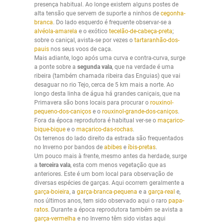
presença habitual. Ao longe existem alguns postes de
alta tensão que servem de suporte a ninhos de
cegonha-
branca
. Do lado esquerdo é frequente observar-se a
alvéola-amarela
e o exótico
tecelão-de-cabeça-preta
;
sobre o caniçal, avista-se por vezes o
tartaranhão-dos-
pauis
nos seus voos de caça.
Mais adiante, logo após uma curva e contra-curva, surge
a ponte sobre a
segunda vala
, que na verdade é uma
ribeira (também chamada ribeira das Enguias) que vai
desaguar no rio Tejo, cerca de 5 km mais a norte. Ao
longo desta linha de água há grandes caniçais, que na
Primavera são bons locais para procurar o
rouxinol-
pequeno-dos-caniços
e o
rouxinol-grande-dos-caniços
.
Fora da época reprodutora é habitual ver-se o
maçarico-
bique-bique
e o
maçarico-das-rochas
.
Os terrenos do lado direito da estrada são frequentados
no Inverno por bandos de
abibes
e
íbis-pretas
.
Um pouco mais à frente, mesmo antes da herdade, surge
a
terceira
vala
, esta com menos vegetação que as
anteriores. Este é um bom local para observação de
diversas espécies de garças. Aqui ocorrem geralmente a
garça-boieira
, a
garça-branca-pequena
e a
garça-real
e,
nos últimos anos, tem sido observado aqui o raro
papa-
ratos
. Durante a época reprodutora também se avista a
garça-vermelha
e no Inverno têm sido vistas aqui