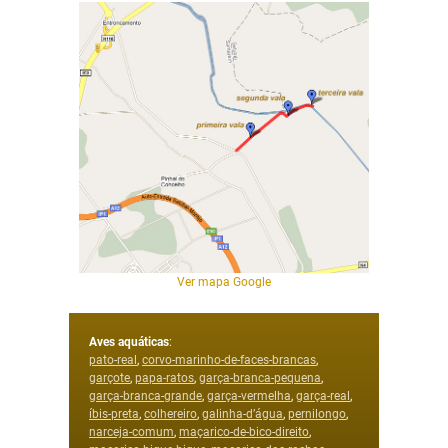
Ver mapa Google
Aves aquáticas
:
pato-real
,
corvo-marinho-de-faces-brancas
,
garçote
,
papa-ratos
,
garça-branca-pequena
,
garça-branca-grande
,
garça-vermelha
,
garça-real
,
íbis-preta
,
colhereiro
,
galinha-d’água
,
pernilongo
,
narceja-comum
,
maçarico-de-bico-direito
,