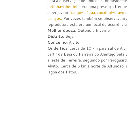
para a observação de limícolas, nomeadam
petinha-ribeirinha
era uma presença frequen
albergavam
frango-d’água
,
rouxinol-bravo
e
caniços
. Por vezes também se observavam 
reprodutora este era um local de ocorrênci
Melhor época
: Outono e Inverno
Distrito
: Beja
Concelho
: Alvito
Onde fica
: cerca de 10 km para sul de Alv
partir de Beja ou Ferreira do Alentejo pela
a leste de Ferreira, seguindo por Peroguar
Alvito. Cerca de 6 km a norte de Alfundão, 
lagoa dos Patos.