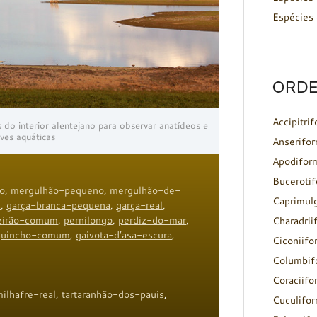
Espécies 
ORDE
Accipitri
do interior alentejano para observar anatídeos e
ves aquáticas
Anserifo
Apodifor
Buceroti
o
,
mergulhão-pequeno
,
mergulhão-de-
Caprimul
s
,
garça-branca-pequena
,
garça-real
,
eirão-comum
,
pernilongo
,
perdiz-do-mar
,
Charadrii
guincho-comum
,
gaivota-d’asa-escura
,
Ciconiifo
Columbif
Coraciifo
ilhafre-real
,
tartaranhão-dos-pauis
,
Cuculifo