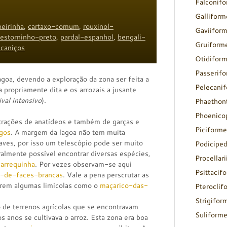
Falconif
Galliform
beirinha
,
cartaxo-comum
,
rouxinol-
Gaviifor
estorninho-preto
,
pardal-espanhol
,
bengali-
Gruiform
caniços
Otidifor
Passerif
lagoa, devendo a exploração da zona ser feita a
Pelecani
a propriamente dita e os arrozais a jusante
val intensivo
).
Phaethon
Phoenico
trações de anatídeos e também de garças e
Piciforme
gos
. A margem da lagoa não tem muita
 aves, por isso um telescópio pode ser muito
Podicipe
ralmente possível encontrar diversas espécies,
Procellar
arrequinha
. Por vezes observam-se aqui
Psittacif
s-de-faces-brancas
. Vale a pena perscrutar as
rrem algumas limícolas como o
maçarico-das-
Pteroclif
Strigifor
 de terrenos agrícolas que se encontravam
Suliform
anos se cultivava o arroz. Esta zona era boa