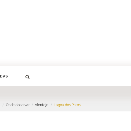
DAS
o
Onde observar
Alentejo
Lagoa dos Patos