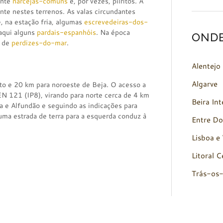
ente
narcejas-comuns
e, por vezes, pilritos. A
te nestes terrenos. As valas circundantes
, na estação fria, algumas
escrevedeiras-dos-
aqui alguns
pardais-espanhóis
. Na época
OND
a de
perdizes-do-mar
.
Alentejo
Algarve
ito e 20 km para noroeste de Beja. O acesso a
 EN 121 (IP8), virando para norte cerca de 4 km
Beira Int
da e Alfundão e seguindo as indicações para
uma estrada de terra para a esquerda conduz à
Entre Do
Lisboa e 
Litoral C
Trás-os