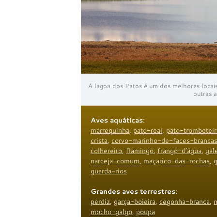
A lagoa dos Patos é um dos melhores locais 
outras a
Aves aquáticas
:
marrequinha
,
pato-real
,
pato-trombeteir
crista
,
corvo-marinho-de-faces-branca
colhereiro
,
flamingo
,
frango-d’água
,
gal
narceja-comum
,
maçarico-das-rochas
,
guarda-rios
Grandes aves terrestres
:
perdiz
,
garça-boieira
,
cegonha-branca
,
m
mocho-galgo
,
poupa