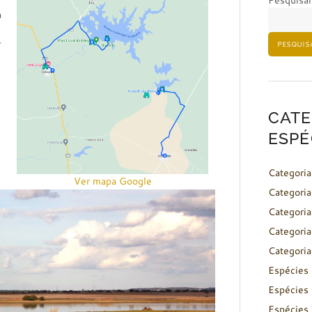
Pesquisar
a
r
PESQUIS
CATE
ESPÉ
Categoria
Ver mapa Google
Categoria
Categoria
Categoria
Categoria
Espécies 
Espécies 
Espécies 