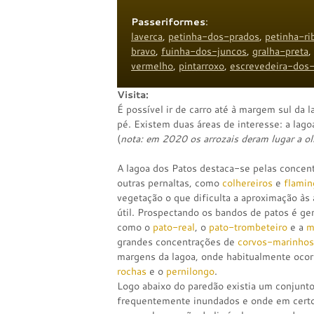
Passeriformes
:
laverca
,
petinha-dos-prados
,
petinha-ri
bravo
,
fuinha-dos-juncos
,
gralha-preta
,
vermelho
,
pintarroxo
,
escrevedeira-dos-
Visita:
É possível ir de carro até à margem sul da 
pé. Existem duas áreas de interesse: a lago
(
nota: em 2020 os arrozais deram lugar a oli
A lagoa dos Patos destaca-se pelas concen
outras pernaltas, como
colhereiros
e
flamin
vegetação o que dificulta a aproximação às
útil. Prospectando os bandos de patos é ge
como o
pato-real
, o
pato-trombeteiro
e a
m
grandes concentrações de
corvos-marinho
margens da lagoa, onde habitualmente oco
rochas
e o
pernilongo
.
Logo abaixo do paredão existia um conjunto
frequentemente inundados e onde em certos 