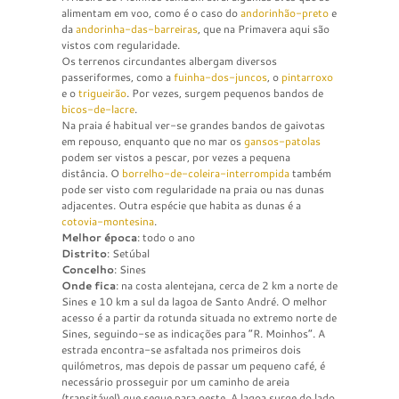
alimentam em voo, como é o caso do
andorinhão-preto
e
da
andorinha-das-barreiras
, que na Primavera aqui são
vistos com regularidade.
Os terrenos circundantes albergam diversos
passeriformes, como a
fuinha-dos-juncos
, o
pintarroxo
e o
trigueirão
. Por vezes, surgem pequenos bandos de
bicos-de-lacre
.
Na praia é habitual ver-se grandes bandos de gaivotas
em repouso, enquanto que no mar os
gansos-patolas
podem ser vistos a pescar, por vezes a pequena
distância. O
borrelho-de-coleira-interrompida
também
pode ser visto com regularidade na praia ou nas dunas
adjacentes. Outra espécie que habita as dunas é a
cotovia-montesina
.
Melhor época
: todo o ano
Distrito
: Setúbal
Concelho
: Sines
Onde fica
: na costa alentejana, cerca de 2 km a norte de
Sines e 10 km a sul da lagoa de Santo André. O melhor
acesso é a partir da rotunda situada no extremo norte de
Sines, seguindo-se as indicações para “R. Moinhos”. A
estrada encontra-se asfaltada nos primeiros dois
quilómetros, mas depois de passar um pequeno café, é
necessário prosseguir por um caminho de areia
(transitável) que segue para oeste. A lagoa surge do lado