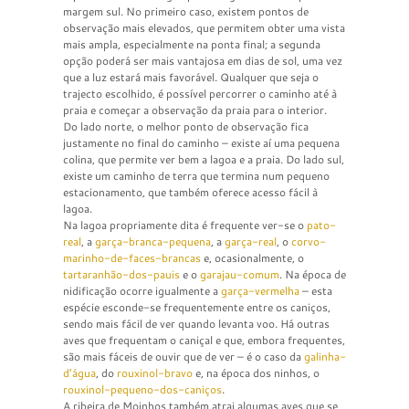
margem sul. No primeiro caso, existem pontos de
observação mais elevados, que permitem obter uma vista
mais ampla, especialmente na ponta final; a segunda
opção poderá ser mais vantajosa em dias de sol, uma vez
que a luz estará mais favorável. Qualquer que seja o
trajecto escolhido, é possível percorrer o caminho até à
praia e começar a observação da praia para o interior.
Do lado norte, o melhor ponto de observação fica
justamente no final do caminho – existe aí uma pequena
colina, que permite ver bem a lagoa e a praia. Do lado sul,
existe um caminho de terra que termina num pequeno
estacionamento, que também oferece acesso fácil à
lagoa.
Na lagoa propriamente dita é frequente ver-se o
pato-
real
, a
garça-branca-pequena
, a
garça-real
, o
corvo-
marinho-de-faces-brancas
e, ocasionalmente, o
tartaranhão-dos-pauis
e o
garajau-comum
. Na época de
nidificação ocorre igualmente a
garça-vermelha
– esta
espécie esconde-se frequentemente entre os caniços,
sendo mais fácil de ver quando levanta voo. Há outras
aves que frequentam o caniçal e que, embora frequentes,
são mais fáceis de ouvir que de ver – é o caso da
galinha-
d’água
, do
rouxinol-bravo
e, na época dos ninhos, o
rouxinol-pequeno-dos-caniços
.
A ribeira de Moinhos também atrai algumas aves que se