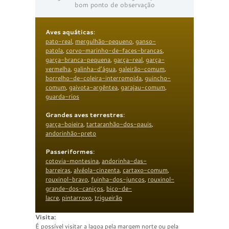
bom ponto de observação
Aves aquáticas
:
pato-real
,
mergulhão-pequeno
,
ganso-
patola
,
corvo-marinho-de-faces-brancas
,
garça-branca-pequena
,
garça-real
,
garça-
vermelha
,
galinha-d’água
,
galeirão-comum
,
borrelho-de-coleira-interrompida
,
guincho-
comum
,
gaivota-argêntea
,
garajau-comum
,
guarda-rios
Grandes aves terrestres
:
garça-boieira
,
tartaranhão-dos-pauis
,
andorinhão-preto
Passeriformes
:
cotovia-montesina
,
andorinha-das-
barreiras
,
alvéola-cinzenta
,
cartaxo-comum
,
rouxinol-bravo
,
fuinha-dos-juncos
,
rouxinol-
grande-dos-caniços
,
bico-de-
lacre
,
pintarroxo
,
trigueirão
Visita:
É possível visitar a lagoa pela margem norte ou pela