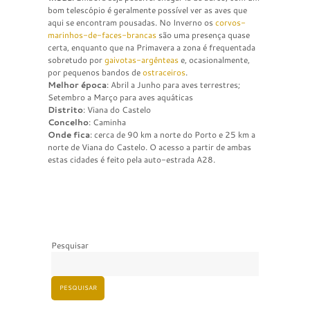
bom telescópio é geralmente possível ver as aves que
aqui se encontram pousadas. No Inverno os
corvos-
marinhos-de-faces-brancas
são uma presença quase
certa, enquanto que na Primavera a zona é frequentada
sobretudo por
gaivotas-argênteas
e, ocasionalmente,
por pequenos bandos de
ostraceiros
.
Melhor época
: Abril a Junho para aves terrestres;
Setembro a Março para aves aquáticas
Distrito
: Viana do Castelo
Concelho
: Caminha
Onde fica
: cerca de 90 km a norte do Porto e 25 km a
norte de Viana do Castelo. O acesso a partir de ambas
estas cidades é feito pela auto-estrada A28.
Pesquisar
PESQUISAR