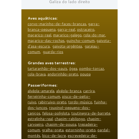
Galiza do lado direito
Aves aquáticas
:
corvo-marinho-de-faces-brancas
,
garça-
branca-pequena
,
garça-real
,
ostraceiro
,
maçarico-real
,
maçarico-galego
,
rola-do-mar
,
maçarico-das-rochas
,
guincho-comum
,
gaivota-
d’asa-escura
,
gaivota-argêntea
,
garajau-
comum
,
guarda-rios
Grandes aves terrestres
:
tartaranhão-dos-pauis
,
ógea
,
pombo-torcaz
,
rola-brava
,
andorinhão-preto
,
poupa
Passeriformes
:
alvéola-amarela
,
alvéola-branca
,
carriça
,
ferreirinha-comum
,
pisco-de-peito-
ruivo
,
rabirruivo-preto
,
tordo-músico
,
fuinha-
dos-juncos
,
rouxinol-pequeno-dos-
caniços
,
felosa-poliglota
,
toutinegra-de-barrete
,
estrelinha-real
,
chapim-rabilongo
,
chapim-
carvoeiro
,
chapim-de-poupa
,
trepadeira-
comum
,
gralha-preta
,
estorninho-preto
,
pardal-
montês
,
bico-de-lacre
,
escrevedeira-de-