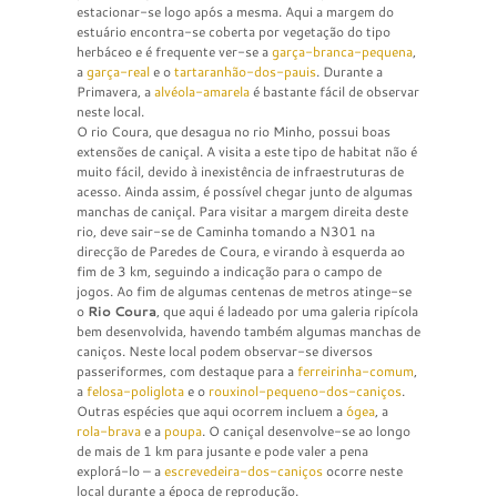
estacionar-se logo após a mesma. Aqui a margem do
estuário encontra-se coberta por vegetação do tipo
herbáceo e é frequente ver-se a
garça-branca-pequena
,
a
garça-real
e o
tartaranhão-dos-pauis
. Durante a
Primavera, a
alvéola-amarela
é bastante fácil de observar
neste local.
O rio Coura, que desagua no rio Minho, possui boas
extensões de caniçal. A visita a este tipo de habitat não é
muito fácil, devido à inexistência de infraestruturas de
acesso. Ainda assim, é possível chegar junto de algumas
manchas de caniçal. Para visitar a margem direita deste
rio, deve sair-se de Caminha tomando a N301 na
direcção de Paredes de Coura, e virando à esquerda ao
fim de 3 km, seguindo a indicação para o campo de
jogos. Ao fim de algumas centenas de metros atinge-se
o
Rio Coura
, que aqui é ladeado por uma galeria ripícola
bem desenvolvida, havendo também algumas manchas de
caniços. Neste local podem observar-se diversos
passeriformes, com destaque para a
ferreirinha-comum
,
a
felosa-poliglota
e o
rouxinol-pequeno-dos-caniços
.
Outras espécies que aqui ocorrem incluem a
ógea
, a
rola-brava
e a
poupa
. O caniçal desenvolve-se ao longo
de mais de 1 km para jusante e pode valer a pena
explorá-lo – a
escrevedeira-dos-caniços
ocorre neste
local durante a época de reprodução.