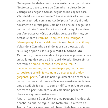
Outra possibilidade consiste em visitar a margem direita.
Neste caso, deve sair-se de Caminha na direcção de
Valença; ao chegar a Seixas, seguir as indicações para
Vilar de Mouros e ao fim de 2 km virar à direita por uma
pequena estrada com a indicação ‘praia fluvial’; virando
novamente à direita pelo Caminho do Fruide, chega-se à
margem do rio Coura. Este é um local tranquilo, onde é
possível observar várias espécies de passeriformes, com
destaque para o
rouxinol-pequeno-dos-caniços
, a
felosa-poliglota
, o
pardal-montês
e o
chapim-rabilongo
.
Voltando a Caminha e saindo agora para oeste, pela
N13, logo após a vila surge a
Mata Nacional do
Camarido
, que se estende até à praia e se prolonga para
sul ao longo de cerca de 2 km, até Moledo. Neste pinhal
ocorrem o
pombo-torcaz
, a
estrelinha-real
, a
trepadeira-comum
, o
chapim-de-poupa
, o
chapim-
carvoeiro
, o
tentilhão-comum
e a
escrevedeira-de-
garganta-preta
. É de assinalar igualmente a ocorrência
do tordo-músico durante a Primavera (esta espécie tem
uma distribuição restrita como nidificante). Um percurso
pedestre a partir do parque de campismo permitirá
observar algumas destas aves.
A partir da praia é possível ver uma pequena ilha de areia
e rocha, na qual se ergue uma fortaleza – é o forte da
Ínsua
. Embora seja possível chegar lá de barco, com um