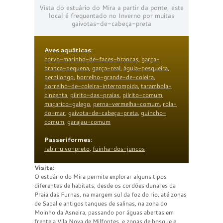
Vista do estuário do Mira a partir da ponte, este
local é frequentado no Inverno por muitas
gaivotas-de-cabeça-preta
Aves aquáticas
:
corvo-marinho-de-faces-brancas
,
garça-
branca-pequena
,
garça-real
,
águia-pesqueira
,
pernilongo
,
borrelho-grande-de-coleira
,
borrelho-de-coleira-interrompida
,
tarambola-
cinzenta
,
pilrito-das-praias
,
pilrito-comum
,
maçarico-galego
,
perna-vermelha-comum
,
rola-
do-mar
,
gaivota-de-cabeça-preta
,
guincho-
comum
,
garajau-comum
Passeriformes
:
rabirruivo-preto
,
fuinha-dos-juncos
Visita:
O estuário do Mira permite explorar alguns tipos
diferentes de habitats, desde os cordões dunares da
Praia das Furnas, na margem sul da foz do rio, até zonas
de Sapal e antigos tanques de salinas, na zona do
Moinho da Asneira, passando por águas abertas em
frente a Vila Nova de Milfontes, e zonas de bosque e