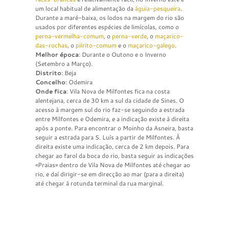
um local habitual de alimentação da
águia-pesqueira
.
Durante a maré-baixa, os lodos na margem do rio são
usados por diferentes espécies de limícolas, como o
perna-vermelha-comum
, o
perna-verde
, o
maçarico-
das-rochas
, o
pilrito-comum
e o
maçarico-galego
.
Melhor época
: Durante o Outono e o Inverno
(Setembro a Março).
Distrito
: Beja
Concelho
: Odemira
Onde fica
: Vila Nova de Milfontes fica na costa
alentejana, cerca de 30 km a sul da cidade de Sines. O
acesso à margem sul do rio faz-se seguindo a estrada
entre Milfontes e Odemira, e a indicação existe à direita
após a ponte. Para encontrar o Moinho da Asneira, basta
seguir a estrada para S. Luís a partir de Milfontes. À
direita existe uma indicação, cerca de 2 km depois. Para
chegar ao farol da boca do rio, basta seguir as indicações
«Praias» dentro de Vila Nova de Milfontes até chegar ao
rio, e daí dirigir-se em direcção ao mar (para a direita)
até chegar à rotunda terminal da rua marginal.