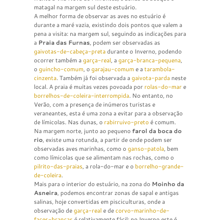
matagal na margem sul deste estuário.
A melhor forma de observar as aves no estuário é
durante a maré vazia, existindo dois pontos que valem a
pena a visita: na margem sul, seguindo as indicações para
a
Praia das Furnas
, podem ser observadas as
gaivotas-de-cabeça-preta
durante o Inverno, podendo
ocorrer também a
garça-real
, a
garça-branca-pequena
,
o
guincho-comum
, o
garajau-comum
e a
tarambola-
cinzenta
. Também já foi observada a
gaivota-parda
neste
local. A praia é muitas vezes povoada por
rolas-do-mar
e
borrelhos-de-coleira-interrompida
. No entanto, no
Verão, com a presença de inúmeros turistas e
veraneantes, esta é uma zona a evitar para a observação
de límicolas. Nas dunas, o
rabirruivo-preto
é comum.
Na margem norte, junto ao pequeno
farol da boca do
rio
, existe uma rotunda, a partir de onde podem ser
observadas aves marinhas, como o
ganso-patola
, bem
como límicolas que se alimentam nas rochas, como o
pilrito-das-praias
, a rola-do-mar e o
borrelho-grande-
de-coleira
.
Mais para o interior do estuário, na zona do
Moinho da
Asneira
, podemos encontrar zonas de sapal e antigas
salinas, hoje convertidas em pisciculturas, onde a
observação de
garça-real
e de
corvo-marinho-de-
faces-brancas
é relativamente fácil; no Inverno este é