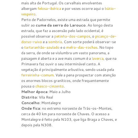
mais alta de Portugal. Os carvalhais envolventes
albergam
felosa-ibérica
e por vezes ocorre aqui o
bútio-
vespeiro
.
Perto de Padornelos, existe uma estrada que permite
subir ao
cume da serra do Larouco
. Ao longo desta
estrada, que faz a ascensão pelo lado ocidental, é
possível observar a
petinha-dos-campos
, o
picanço-de-
dorso-ruivo
e a
sombria
. Com sorte poderá observar-se
o
tartaranhão-azulado
e o
melro-das-rochas
. No topo
da serra, de onde se vislumbra um vasto panorama, a
paisagem é aberta e a ave mais comum é a
laverca
, que na
Primavera faz ouvir o seu interminável canto. A
vegetação é principalmente arbustiva, sendo usada pela
ferreirinha-comum
. Vale a pena prospectar com atenção
os enormes blocos graníticos, onde frequentemente
pousa o
chasco-cinzento
.
Melhor época
: Maio a Julho
Distrito
: Vila Real
Concelho
: Montalegre
Onde fica
: no extremo noroeste de Trás-os-Montes,
cerca de 40 km para noroeste de Chaves. O acesso a
Montalegre é feito pela N103, que liga Braga a Chaves, e
depois pela N308.