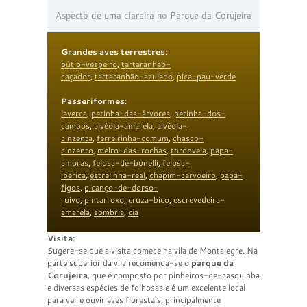
Aspecto de uma clareira no Parque da Corujeira
Grandes aves terrestres
:
bútio-vespeiro
,
tartaranhão-
caçador
,
tartaranhão-azulado
,
pica-pau-verde
Passeriformes
:
laverca
,
petinha-das-árvores
,
petinha-dos-
campos
,
alvéola-amarela
,
alvéola-
cinzenta
,
ferreirinha-comum
,
chasco-
cinzento
,
melro-das-rochas
,
tordoveia
,
papa-
amoras
,
felosa-de-bonelli
,
felosa-
ibérica
,
estrelinha-real
,
chapim-carvoeiro
,
papa-
figos
,
picanço-de-dorso-
ruivo
,
pintarroxo
,
cruza-bico
,
escrevedeira-
amarela
,
sombria
,
cia
Visita:
Sugere-se que a visita comece na vila de Montalegre. Na
parte superior da vila recomenda-se o
parque da
Corujeira
, que é composto por pinheiros-de-casquinha
e diversas espécies de folhosas e é um excelente local
para ver e ouvir aves florestais, principalmente