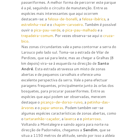
passeriformes. A melhor forma de percorrer este parque
é a pé, seguindo o circuito de manutenção. Entre as
espécies mais interessantes que aqui ocorrem
destacam-se: a
felosa-de-bonelli
, a
felosa-ibérica
, a
estrelinha-real
e o
chapim-carvoeiro
. Também é possível
ouvir o
pica-pau-verde
, o
pica-pau-malhado
e a
trepadeira-comum
. Por vezes observa-se aqui o
cruza-
bico
.
Nas zonas circundantes vale a pena contornar a serra do
Larouco pelo lado sul. Toma-se a estrada de Vilar de
Perdizes, que sai para leste, mas ao chegar a Gralhas (8
km depois) vira-se à esquerda na direcção de
Santo
André
. Esta estrada atravessa um misto de zonas
abertas e de pequenos carvalhais e oferece uma
excelente perspectiva da serra. Vale a pena efectuar
paragens frequentes, principalmente junto às orlas dos
bosquetes, para procurar passeriformes. Entre as
espécies que aqui podem ser observadas, merecem
destaque o
picanço-de-dorso-ruivo
, a
petinha-das-
árvores
e o
papa-amoras
. Podem também ver-se
algumas espécies características de zonas abertas, como
o
tartaranhão-caçador
, a
laverca
e o
pintarroxo
.
Voltando a Montalegre e saindo agora para norte na
direcção de Padornelos, chegamos a
Sendim
, que se
situa a 1150 metros de altitude, sendo por isso a aldeia