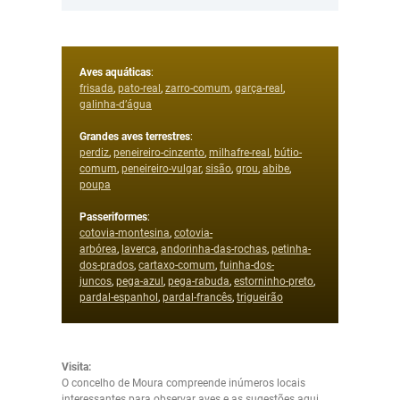
Aves aquáticas
:
frisada
,
pato-real
,
zarro-comum
,
garça-real
,
galinha-d’água
Grandes aves terrestres
:
perdiz
,
peneireiro-cinzento
,
milhafre-real
,
bútio-
comum
,
peneireiro-vulgar
,
sisão
,
grou
,
abibe
,
poupa
Passeriformes
:
cotovia-montesina
,
cotovia-
arbórea
,
laverca
,
andorinha-das-rochas
,
petinha-
dos-prados
,
cartaxo-comum
,
fuinha-dos-
juncos
,
pega-azul
,
pega-rabuda
,
estorninho-preto
,
pardal-espanhol
,
pardal-francês
,
trigueirão
Visita:
O concelho de Moura compreende inúmeros locais
interessantes para observar aves e as sugestões aqui