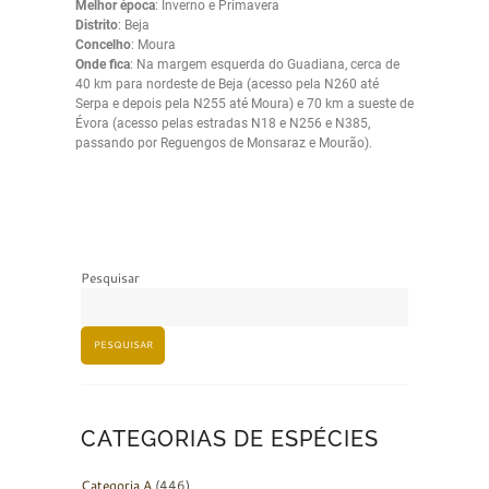
Melhor época
: Inverno e Primavera
Distrito
: Beja
Concelho
: Moura
Onde fica
: Na margem esquerda do Guadiana, cerca de
40 km para nordeste de Beja (acesso pela N260 até
Serpa e depois pela N255 até Moura) e 70 km a sueste de
Évora (acesso pelas estradas N18 e N256 e N385,
passando por Reguengos de Monsaraz e Mourão).
Pesquisar
PESQUISAR
CATEGORIAS DE ESPÉCIES
Categoria A
(446)