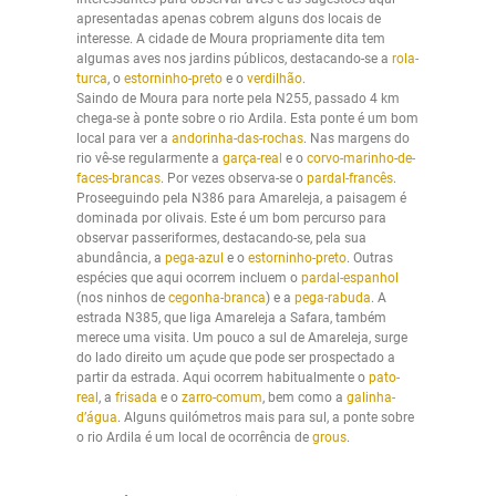
apresentadas apenas cobrem alguns dos locais de
interesse. A cidade de Moura propriamente dita tem
algumas aves nos jardins públicos, destacando-se a
rola-
turca
, o
estorninho-preto
e o
verdilhão
.
Saindo de Moura para norte pela N255, passado 4 km
chega-se à ponte sobre o rio Ardila. Esta ponte é um bom
local para ver a
andorinha-das-rochas
. Nas margens do
rio vê-se regularmente a
garça-real
e o
corvo-marinho-de-
faces-brancas
. Por vezes observa-se o
pardal-francês
.
Proseeguindo pela N386 para Amareleja, a paisagem é
dominada por olivais. Este é um bom percurso para
observar passeriformes, destacando-se, pela sua
abundância, a
pega-azul
e o
estorninho-preto
. Outras
espécies que aqui ocorrem incluem o
pardal-espanhol
(nos ninhos de
cegonha-branca
) e a
pega-rabuda
. A
estrada N385, que liga Amareleja a Safara, também
merece uma visita. Um pouco a sul de Amareleja, surge
do lado direito um açude que pode ser prospectado a
partir da estrada. Aqui ocorrem habitualmente o
pato-
real
, a
frisada
e o
zarro-comum
, bem como a
galinha-
d’água
. Alguns quilómetros mais para sul, a ponte sobre
o rio Ardila é um local de ocorrência de
grous
.