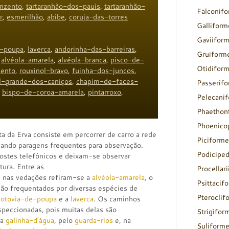
inzento
,
tartaranhão-dos-pauis
,
tartaranhão-
Falconif
r
,
esmerilhão
,
abibe
,
coruja-das-torres
Galliform
Gaviifor
e-poupa
,
laverca
,
andorinha-das-barreiras
,
Gruiform
,
alvéola-amarela
,
alvéola-branca
,
pisco-de-
Otidifor
zento
,
rouxinol-bravo
,
fuinha-dos-juncos
,
l-grande-dos-caniços
,
chapim-de-faces-
Passerif
,
bispo-de-coroa-amarela
,
pintarroxo
,
Pelecani
Phaethon
Phoenico
ta da Erva consiste em percorrer de carro a rede
Piciforme
ando paragens frequentes para observação.
Podicipe
ostes telefónicos e deixam-se observar
tura. Entre as
Procellar
 nas vedações refiram-se a
alvéola-amarela
, o
Psittacif
ão frequentados por diversas espécies de
Pteroclif
cotovia-de-poupa
e a
laverca
. Os caminhos
speccionadas, pois muitas delas são
Strigifor
la
galinha-d’água
, pelo
guarda-rios
e, na
Suliform