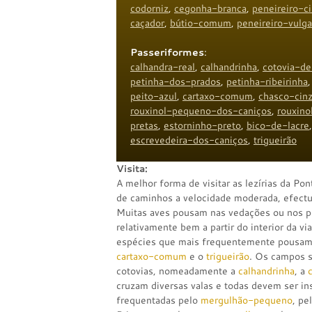
codorniz
,
cegonha-branca
,
peneireiro-c
caçador
,
bútio-comum
,
peneireiro-vulga
Passeriformes
:
calhandra-real
,
calhandrinha
,
cotovia-d
petinha-dos-prados
,
petinha-ribeirinha
peito-azul
,
cartaxo-comum
,
chasco-cin
rouxinol-pequeno-dos-caniços
,
rouxino
pretas
,
estorninho-preto
,
bico-de-lacre
escrevedeira-dos-caniços
,
trigueirão
Visita:
A melhor forma de visitar as lezírias da Pon
de caminhos a velocidade moderada, efectu
Muitas aves pousam nas vedações ou nos p
relativamente bem a partir do interior da via
espécies que mais frequentemente pousam
cartaxo-comum
e o
trigueirão
. Os campos s
cotovias, nomeadamente a
calhandrinha
, a
cruzam diversas valas e todas devem ser in
frequentadas pelo
mergulhão-pequeno
, pe