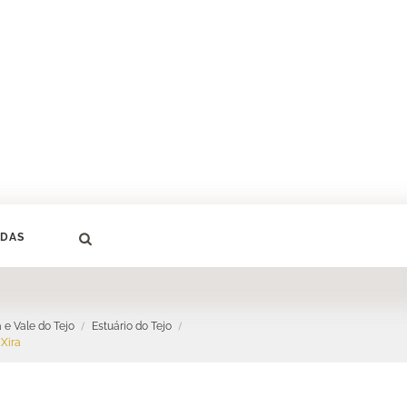
DAS
 e Vale do Tejo
Estuário do Tejo
 Xira