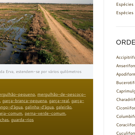
Espécies 
Espécies 
ORDE
Accipitri
Anserifo
 da Erva, estendem-se por vários quilómetros
Apodifor
Buceroti
Caprimul
rgulhão-pequeno
,
mergulhão-de-pescoço-
Charadrii
,
garça-branca-pequena
,
garça-real
,
garça-
ango-d’água
,
galinha-d’água
,
galeirão
,
Ciconiifo
ceja-comum
,
perna-verde-comum
,
Columbif
ochas
,
guarda-rios
Coraciifo
Cuculifo