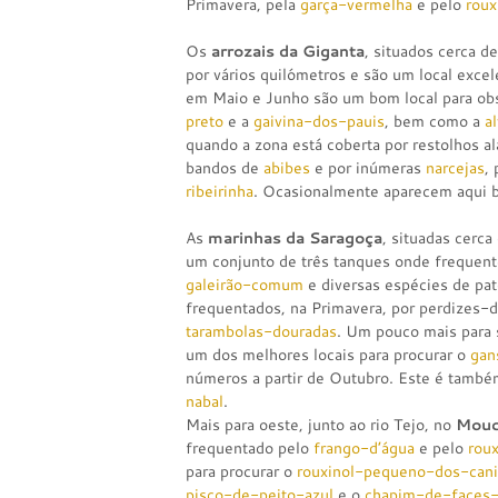
Primavera, pela
garça-vermelha
e pelo
roux
Os
arrozais da Giganta
, situados cerca 
por vários quilómetros e são um local exce
em Maio e Junho são um bom local para ob
preto
e a
gaivina-dos-pauis
, bem como a
a
quando a zona está coberta por restolhos a
bandos de
abibes
e por inúmeras
narcejas
,
ribeirinha
. Ocasionalmente aparecem aqui
As
marinhas da Saragoça
, situadas cerca
um conjunto de três tanques onde freque
galeirão-comum
e diversas espécies de pat
frequentados, na Primavera, por perdizes-
tarambolas-douradas
. Um pouco mais para 
um dos melhores locais para procurar o
gan
números a partir de Outubro. Este é també
nabal
.
Mais para oeste, junto ao rio Tejo, no
Mouc
frequentado pelo
frango-d’água
e pelo
rou
para procurar o
rouxinol-pequeno-dos-can
pisco-de-peito-azul
e o
chapim-de-faces-