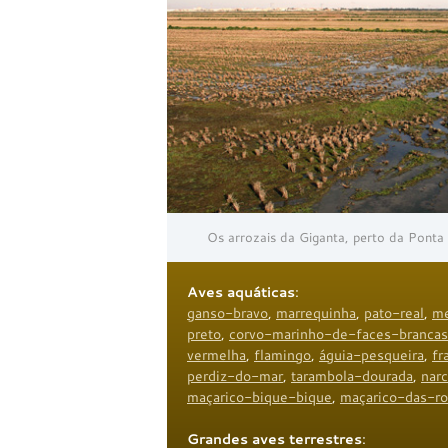
Os arrozais da Giganta, perto da Ponta
Aves aquáticas
:
ganso-bravo
,
marrequinha
,
pato-real
,
me
preto
,
corvo-marinho-de-faces-brancas
vermelha
,
flamingo
,
águia-pesqueira
,
fr
perdiz-do-mar
,
tarambola-dourada
,
nar
maçarico-bique-bique
,
maçarico-das-r
Grandes aves terrestres
: