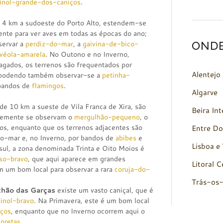
inol-grande-dos-caniços
.
de 4 km a sudoeste do Porto Alto, estendem-se
lente para ver aves em todas as épocas do ano;
OND
servar a
perdiz-do-mar
, a
gaivina-de-bico-
lvéola-amarela
. No Outono e no Inverno,
lagados, os terrenos são frequentados por
Alentejo
 podendo também observar-se a
petinha-
 bandos de
flamingos
.
Algarve
 de 10 km a sueste de Vila Franca de Xira, são
Beira Int
ntemente se observam o
mergulhão-pequeno
, o
os, enquanto que os terrenos adjacentes são
Entre Do
do-mar e, no Inverno, por bandos de
abibes
e
Lisboa e 
sul, a zona denominada Trinta e Oito Moios é
so-bravo
, que aqui aparece em grandes
Litoral C
m um bom local para observar a rara
coruja-do-
Trás-os
hão das Garças
existe um vasto caniçal, que é
xinol-bravo
. Na Primavera, este é um bom local
iços
, enquanto que no Inverno ocorrem aqui o
pretas
.