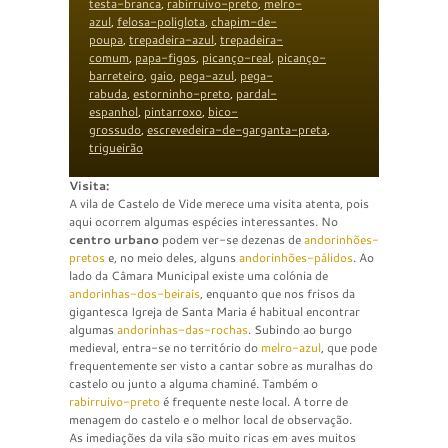
testa-branca
,
rabirruivo-preto
,
melro-
azul
,
felosa-poliglota
,
chapim-de-
poupa
,
trepadeira-azul
,
trepadeira-
comum
,
papa-figos
,
picanço-real
,
picanço-
barreteiro
,
gaio
,
pega-azul
,
pega-
rabuda
,
estorninho-preto
,
pardal-
espanhol
,
pintarroxo
,
bico-
grossudo
,
escrevedeira-de-garganta-preta
,
trigueirão
Visita:
A vila de Castelo de Vide merece uma visita atenta, pois
aqui ocorrem algumas espécies interessantes. No
centro urbano
podem ver-se dezenas de
andorinhões-
pretos
e, no meio deles, alguns
andorinhões-pálidos
. Ao
lado da Câmara Municipal existe uma colónia de
andorinhas-dos-beirais
, enquanto que nos frisos da
gigantesca Igreja de Santa Maria é habitual encontrar
algumas
andorinhas-das-rochas
. Subindo ao burgo
medieval, entra-se no território do
melro-azul
, que pode
frequentemente ser visto a cantar sobre as muralhas do
castelo ou junto a alguma chaminé. Também o
rabirruivo-preto
é frequente neste local. A torre de
menagem do castelo e o melhor local de observação.
As imediações da vila são muito ricas em aves muitos