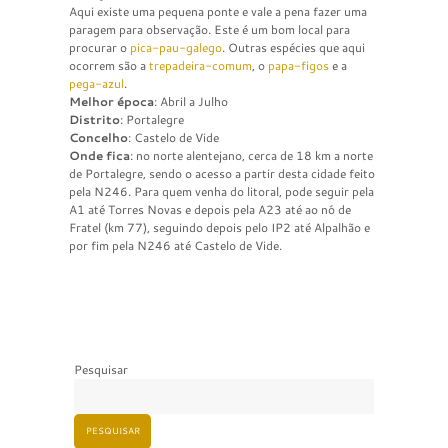
Aqui existe uma pequena ponte e vale a pena fazer uma
paragem para observação. Este é um bom local para
procurar o
pica-pau-galego
. Outras espécies que aqui
ocorrem são a
trepadeira-comum
, o
papa-figos
e a
pega-azul
.
Melhor época
: Abril a Julho
Distrito
: Portalegre
Concelho
: Castelo de Vide
Onde fica
: no norte alentejano, cerca de 18 km a norte
de Portalegre, sendo o acesso a partir desta cidade feito
pela N246. Para quem venha do litoral, pode seguir pela
A1 até Torres Novas e depois pela A23 até ao nó de
Fratel (km 77), seguindo depois pelo IP2 até Alpalhão e
por fim pela N246 até Castelo de Vide.
Pesquisar
PESQUISAR