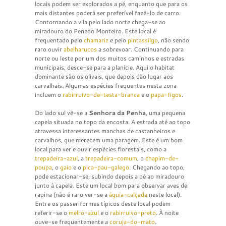
locais podem ser explorados a pé, enquanto que para os
mais distantes poderá ser preferível fazê-lo de carro.
Contornando a vila pelo lado norte chega-se ao
miradouro do Penedo Monteiro. Este local é
frequentado pelo
chamariz
e pelo
pintassilgo
, não sendo
raro ouvir
abelharucos
a sobrevoar. Continuando para
norte ou leste por um dos muitos caminhos e estradas
municipais, desce-se para a planície. Aqui o habitat
dominante são os olivais, que depois dão lugar aos
carvalhais. Algumas espécies frequentes nesta zona
incluem o
rabirruivo-de-testa-branca
e o
papa-figos
.
Do lado sul vê-se a
Senhora da Penha
, uma pequena
capela situada no topo da encosta. A estrada até ao topo
atravessa interessantes manchas de castanheiros e
carvalhos, que merecem uma paragem. Este é um bom
local para ver e ouvir espécies florestais, como a
trepadeira-azul
, a
trepadeira-comum
, o
chapim-de-
poupa
, o
gaio
e o
pica-pau-galego
. Chegando ao topo,
pode estacionar-se, subindo depois a pé ao miradouro
junto à capela. Este um local bom para observar aves de
rapina (não é raro ver-se a
águia-calçada
neste local).
Entre os passeriformes típicos deste local podem
referir-se o
melro-azul
e o
rabirruivo-preto
. À noite
ouve-se frequentemente a
coruja-do-mato
.