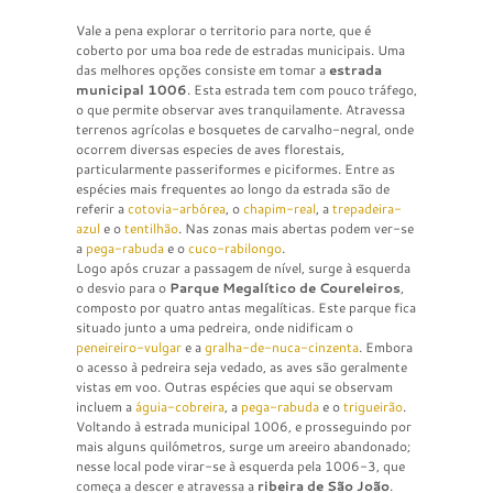
Vale a pena explorar o territorio para norte, que é
coberto por uma boa rede de estradas municipais. Uma
das melhores opções consiste em tomar a
estrada
municipal 1006
. Esta estrada tem com pouco tráfego,
o que permite observar aves tranquilamente. Atravessa
terrenos agrícolas e bosquetes de carvalho-negral, onde
ocorrem diversas especies de aves florestais,
particularmente passeriformes e piciformes. Entre as
espécies mais frequentes ao longo da estrada são de
referir a
cotovia-arbórea
, o
chapim-real
, a
trepadeira-
azul
e o
tentilhão
. Nas zonas mais abertas podem ver-se
a
pega-rabuda
e o
cuco-rabilongo
.
Logo após cruzar a passagem de nível, surge à esquerda
o desvio para o
Parque Megalítico de Coureleiros
,
composto por quatro antas megalíticas. Este parque fica
situado junto a uma pedreira, onde nidificam o
peneireiro-vulgar
e a
gralha-de-nuca-cinzenta
. Embora
o acesso à pedreira seja vedado, as aves são geralmente
vistas em voo. Outras espécies que aqui se observam
incluem a
águia-cobreira
, a
pega-rabuda
e o
trigueirão
.
Voltando à estrada municipal 1006, e prosseguindo por
mais alguns quilómetros, surge um areeiro abandonado;
nesse local pode virar-se à esquerda pela 1006-3, que
começa a descer e atravessa a
ribeira de São João
.