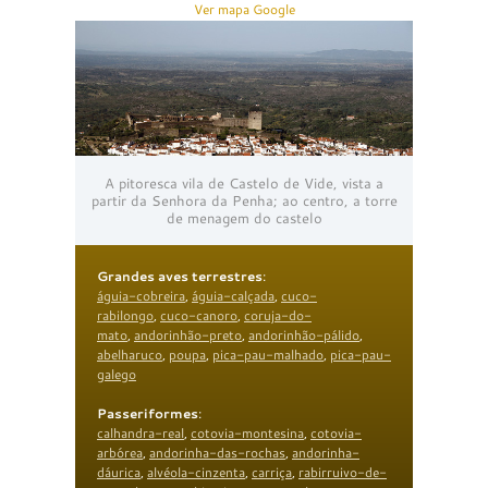
Ver mapa Google
A pitoresca vila de Castelo de Vide, vista a
partir da Senhora da Penha; ao centro, a torre
de menagem do castelo
Grandes aves terrestres
:
águia-cobreira
,
águia-calçada
,
cuco-
rabilongo
,
cuco-canoro
,
coruja-do-
mato
,
andorinhão-preto
,
andorinhão-pálido
,
abelharuco
,
poupa
,
pica-pau-malhado
,
pica-pau-
galego
Passeriformes
:
calhandra-real
,
cotovia-montesina
,
cotovia-
arbórea
,
andorinha-das-rochas
,
andorinha-
dáurica
,
alvéola-cinzenta
,
carriça
,
rabirruivo-de-