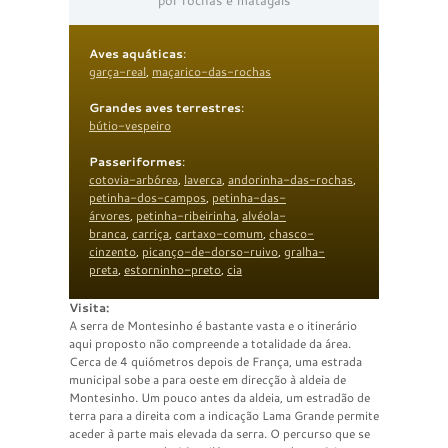
por rochas e matagais
Aves aquáticas
:
garça-real
,
maçarico-das-rochas
Grandes aves terrestres
:
bútio-vespeiro
Passeriformes
:
cotovia-arbórea
,
laverca
,
andorinha-das-rochas
,
petinha-dos-campos
,
petinha-das-
árvores
,
petinha-ribeirinha
,
alvéola-
branca
,
carriça
,
cartaxo-comum
,
chasco-
cinzento
,
picanço-de-dorso-ruivo
,
gralha-
preta
,
estorninho-preto
,
cia
Visita:
A serra de Montesinho é bastante vasta e o itinerário
aqui proposto não compreende a totalidade da área.
Cerca de 4 quiómetros depois de França, uma estrada
municipal sobe a para oeste em direcção à aldeia de
Montesinho. Um pouco antes da aldeia, um estradão de
terra para a direita com a indicação Lama Grande permite
aceder à parte mais elevada da serra. O percurso que se