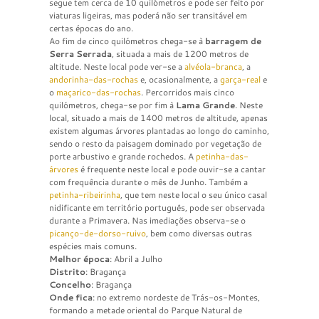
segue tem cerca de 10 quilómetros e pode ser feito por
viaturas ligeiras, mas poderá não ser transitável em
certas épocas do ano.
Ao fim de cinco quilómetros chega-se à
barragem de
Serra Serrada
, situada a mais de 1200 metros de
altitude. Neste local pode ver-se a
alvéola-branca
, a
andorinha-das-rochas
e, ocasionalmente, a
garça-real
e
o
maçarico-das-rochas
. Percorridos mais cinco
quilómetros, chega-se por fim à
Lama Grande
. Neste
local, situado a mais de 1400 metros de altitude, apenas
existem algumas árvores plantadas ao longo do caminho,
sendo o resto da paisagem dominado por vegetação de
porte arbustivo e grande rochedos. A
petinha-das-
árvores
é frequente neste local e pode ouvir-se a cantar
com frequência durante o mês de Junho. Também a
petinha-ribeirinha
, que tem neste local o seu único casal
nidificante em território português, pode ser observada
durante a Primavera. Nas imediações observa-se o
picanço-de-dorso-ruivo
, bem como diversas outras
espécies mais comuns.
Melhor época
: Abril a Julho
Distrito
: Bragança
Concelho
: Bragança
Onde fica
: no extremo nordeste de Trás-os-Montes,
formando a metade oriental do Parque Natural de