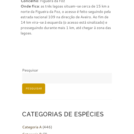
Concelho
: Figueira da Foz
Onde fica
: as três lagoas situam-se cerca de 15 km a
norte da Figueira da Foz, o acesso é feito seguindo pela
estrada nacional 109 na direcção de Aveiro. Ao fim de
14 km vira-se à esquerda (o acesso está sinalizado) e
prosseguindo durante mais 1 km, até chegar à zona das
lagoas.
Pesquisar
PESQUISAR
CATEGORIAS DE ESPÉCIES
Categoria A
(446)