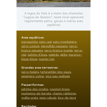
A lagoa da Vela é a maior das chamadas
"Lagoas de Quiaios"; neste local aparecem
regularmente patos, garças e outras aves
aquáticas
Aves aquáticas
:
marrequinha
,
pato-real
,
pato-trombeteiro
,
zarro-comum
,
mergulhão-pequeno
,
garça-
branca-pequena
,
garça-branca-grande
,
garça-
real
,
galinha-d’água
,
galeirão
,
abibe
,
maçarico-
bique-bique
,
guarda-rios
Grandes aves terrestres
:
garça-boieira
,
tartaranhão-dos-pauis
,
peneireiro-vulgar
,
pica-pau-malhado
Passeriformes
:
petinha-dos-prados
,
rouxinol-bravo
,
toutinegra-de-barrete
,
chapim-rabilongo
,
gralha-preta
,
pega-rabuda
,
bico-de-lacre
Raridades
: