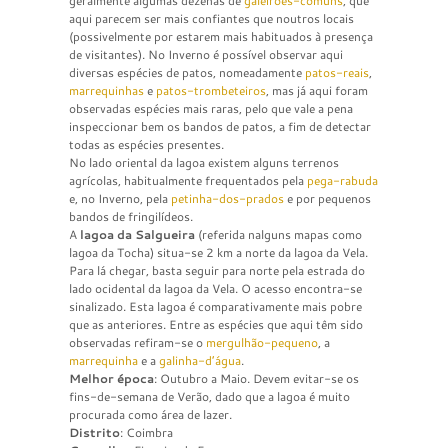
geralmente algumas dezenas de
galeirões-comuns
, que
aqui parecem ser mais confiantes que noutros locais
(possivelmente por estarem mais habituados à presença
de visitantes). No Inverno é possível observar aqui
diversas espécies de patos, nomeadamente
patos-reais
,
marrequinhas
e
patos-trombeteiros
, mas já aqui foram
observadas espécies mais raras, pelo que vale a pena
inspeccionar bem os bandos de patos, a fim de detectar
todas as espécies presentes.
No lado oriental da lagoa existem alguns terrenos
agrícolas, habitualmente frequentados pela
pega-rabuda
e, no Inverno, pela
petinha-dos-prados
e por pequenos
bandos de fringilídeos.
A
lagoa da Salgueira
(referida nalguns mapas como
lagoa da Tocha) situa-se 2 km a norte da lagoa da Vela.
Para lá chegar, basta seguir para norte pela estrada do
lado ocidental da lagoa da Vela. O acesso encontra-se
sinalizado. Esta lagoa é comparativamente mais pobre
que as anteriores. Entre as espécies que aqui têm sido
observadas refiram-se o
mergulhão-pequeno
, a
marrequinha
e a
galinha-d’água
.
Melhor época
: Outubro a Maio. Devem evitar-se os
fins-de-semana de Verão, dado que a lagoa é muito
procurada como área de lazer.
Distrito
: Coimbra