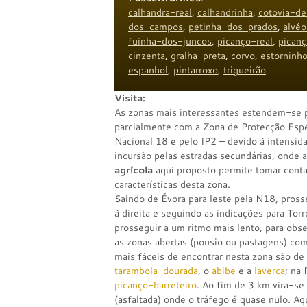
calhandra-real
,
calhandrinha
,
cotovia-d
dos-campos
,
petinha-dos-prados
,
alvéo
fuinha-dos-juncos
,
picanço-real
,
picanç
cinzenta
,
gralha-preta
,
corvo
,
estorninh
espanhol
,
pintarroxo
,
trigueirão
Visita:
As zonas mais interessantes estendem-se pa
parcialmente com a Zona de Protecção Espec
Nacional 18 e pelo IP2 – devido à intensid
incursão pelas estradas secundárias, onde 
agrícola
aqui proposto permite tomar cont
características desta zona.
Saindo de Évora para leste pela N18, pros
à direita e seguindo as indicações para Torr
prosseguir a um ritmo mais lento, para obse
as zonas abertas (pousio ou pastagens) co
mais fáceis de encontrar nesta zona são de 
tarambola-dourada
, o
abibe
e a
laverca
; na
picanço-barreteiro
. Ao fim de 3 km vira-se
(asfaltada) onde o tráfego é quase nulo. A