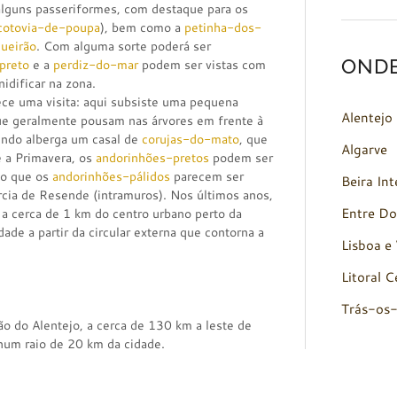
 alguns passeriformes, com destaque para os
cotovia-de-poupa
), bem como a
petinha-dos-
gueirão
. Com alguma sorte poderá ser
OND
preto
e a
perdiz-do-mar
podem ser vistas com
idificar na zona.
e uma visita: aqui subsiste uma pequena
Alentejo
ue geralmente pousam nas árvores em frente à
undo alberga um casal de
corujas-do-mato
, que
Algarve
e a Primavera, os
andorinhões-pretos
podem ser
sso que os
andorinhões-pálidos
parecem ser
Beira Int
rcia de Resende (intramuros). Nos últimos anos,
Entre Do
a cerca de 1 km do centro urbano perto da
dade a partir da circular externa que contorna a
Lisboa e 
Litoral C
Trás-os
ção do Alentejo, a cerca de 130 km a leste de
num raio de 20 km da cidade.