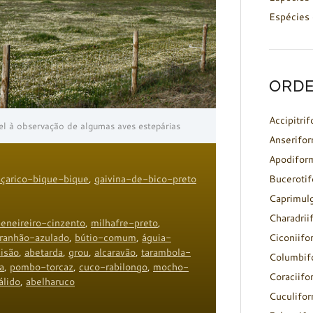
Espécies 
ORDE
Accipitri
vel à observação de algumas aves estepárias
Anserifo
Apodifor
çarico-bique-bique
,
gaivina-de-bico-preto
Buceroti
Caprimul
Charadrii
eneireiro-cinzento
,
milhafre-preto
,
aranhão-azulado
,
bútio-comum
,
águia-
Ciconiifo
sisão
,
abetarda
,
grou
,
alcaravão
,
tarambola-
Columbif
a
,
pombo-torcaz
,
cuco-rabilongo
,
mocho-
Coraciifo
álido
,
abelharuco
Cuculifo