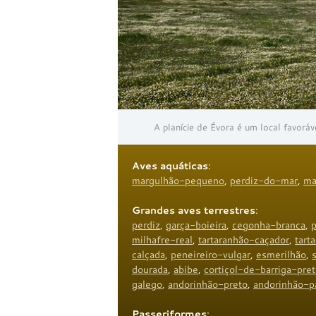
A planície de Évora é um local favorá
Aves aquáticas
:
margulhão-pequeno
,
perdiz-do-mar
,
ma
Grandes aves terrestres
:
perdiz
,
garça-boieira
,
cegonha-branca
,
p
milhafre-real
,
tartaranhão-caçador
,
tart
calçada
,
peneireiro-vulgar
,
esmerilhão
,
dourada
,
abibe
,
cortiçol-de-barriga-pret
galego
,
andorinhão-preto
,
andorinhão-p
Passeriformes
: