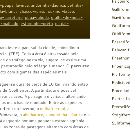
Falconif
e-poupa
,
laverca
,
andorinha-dáurica
,
petinha-
Galliform
la-branca
,
chasco-ruivo
,
rouxinol-bravo
,
o-barreteiro
,
pega-rabuda
,
gralha-de-nuca-
Gaviifor
o-malhado
,
estorninho-preto
,
pardal-
Gruiform
Otidifor
Passerif
ra leste e para sul da cidade, coincidindo
Pelecani
ial (ZPE). Toda a área é atravessada pela
Phaethon
ade do tráfego nesta via, sugere-se assim uma
a perturbação pelo tráfego é menor. O
percurso
Phoenico
acto com algumas das espécies mais
Piciforme
Podicipe
segue-se durante cerca de 10 km, virando então
e de Coelheiros. A partir daqui é possível
Procellar
rvar as aves. A paisagem é variada, alternando
Psittacif
m as manchas de montado. Entre as espécies
Pteroclif
referir: no Inverno, o
milhafre-real
, a
 Primavera, o
abelharuco
, a
andorinha-dáurica
e o
Strigifor
 à esquerda por uma pequena estrada agrícola
Suliform
qui as zonas de pastagens alternam com áreas de