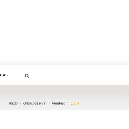
DAS
Início
Onde observar
Alentejo
Évora