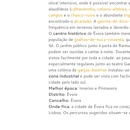
olival intensivo, onde é possível encontrar
alaudídeos (
calhandrinha
,
cotovia-arbórea
,
campos
e o
chasco-ruivo
e o abundante
tri
encontrado o
alcaravão
. A
gaivina-de-bico-
frequência em terrenos lavrados e deverão n
O
centro histórico
de Évora também merec
população de
gralhas-de-nuca-cinzenta
, q
Sé. O jardim público junto à porta do Raim
podem ser ouvidas a cantar à noite. Durant
vistos facilmente por toda a cidade, ao pa
especialmente regulares junto ao teatro Ga
uma colónia de
garças-boieiras
instalou-se 
zona industrial
e pode ser vista com facili
cidade pelo lado sul.
Melhor época
: Inverno e Primavera
Distrito
: Évora
Concelho
: Évora
Onde fica
: a cidade de Évora fica no cora
Lisboa. Os percursos sugeridos situam-se 