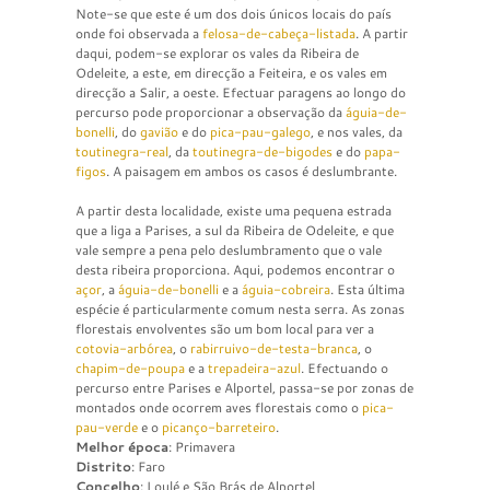
Note-se que este é um dos dois únicos locais do país
onde foi observada a
felosa-de-cabeça-listada
. A partir
daqui, podem-se explorar os vales da Ribeira de
Odeleite, a este, em direcção a Feiteira, e os vales em
direcção a Salir, a oeste. Efectuar paragens ao longo do
percurso pode proporcionar a observação da
águia-de-
bonelli
, do
gavião
e do
pica-pau-galego
, e nos vales, da
toutinegra-real
, da
toutinegra-de-bigodes
e do
papa-
figos
. A paisagem em ambos os casos é deslumbrante.
A partir desta localidade, existe uma pequena estrada
que a liga a Parises, a sul da Ribeira de Odeleite, e que
vale sempre a pena pelo deslumbramento que o vale
desta ribeira proporciona. Aqui, podemos encontrar o
açor
, a
águia-de-bonelli
e a
águia-cobreira
. Esta última
espécie é particularmente comum nesta serra. As zonas
florestais envolventes são um bom local para ver a
cotovia-arbórea
, o
rabirruivo-de-testa-branca
, o
chapim-de-poupa
e a
trepadeira-azul
. Efectuando o
percurso entre Parises e Alportel, passa-se por zonas de
montados onde ocorrem aves florestais como o
pica-
pau-verde
e o
picanço-barreteiro
.
Melhor época
: Primavera
Distrito
: Faro
Concelho
: Loulé e São Brás de Alportel