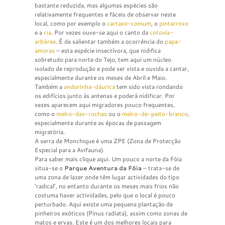
bastante reduzida, mas algumas espécies são
relativamente frequentes e fáceis de observar neste
local, como por exemplo o
cartaxo-comum
, o
pintarroxo
e a
cia
. Por vezes ouve-se aqui o canto da
cotovia-
arbórea
. É de salientar também a ocorrência do
papa-
amoras
– esta espécie insectívora, que nidifica
sobretudo para norte do Tejo, tem aqui um núcleo
isolado de reprodução e pode ser vista e ouvida a cantar,
especialmente durante os meses de Abril e Maio.
Também a
andorinha-dáurica
tem sido vista rondando
os edifícios junto às antenas e poderá nidificar. Por
vezes aparecem aqui migradores pouco frequentes,
como o
melro-das-rochas
ou o
melro-de-peito-branco
,
especialmente durante as épocas de passagem
migratória.
A serra de Monchique é uma ZPE (Zona de Protecção
Especial para a Avifauna).
Para saber mais clique aqui. Um pouco a norte da Fóia
situa-se o
Parque Aventura da Fóia
– trata-se de
uma zona de lazer onde têm lugar actividades do tipo
‘radical’, no entanto durante os meses mais frios não
costuma haver actividades, pelo que o local é pouco
perturbado. Aqui existe uma pequena plantação de
pinheiros exóticos (Pinus radiata), assim como zonas de
matos e ervas. Este é um dos melhores locais para