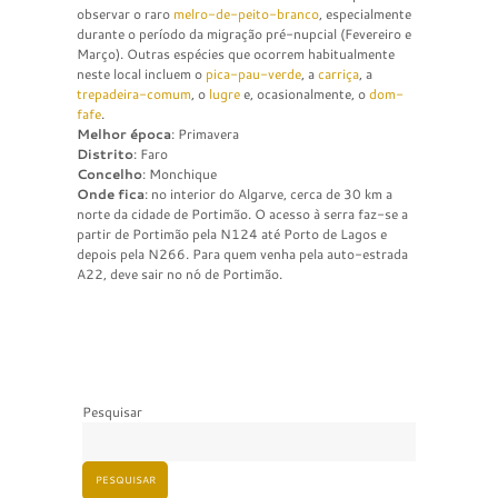
observar o raro
melro-de-peito-branco
, especialmente
durante o período da migração pré-nupcial (Fevereiro e
Março). Outras espécies que ocorrem habitualmente
neste local incluem o
pica-pau-verde
, a
carriça
, a
trepadeira-comum
, o
lugre
e, ocasionalmente, o
dom-
fafe
.
Melhor época
: Primavera
Distrito
: Faro
Concelho
: Monchique
Onde fica
: no interior do Algarve, cerca de 30 km a
norte da cidade de Portimão. O acesso à serra faz-se a
partir de Portimão pela N124 até Porto de Lagos e
depois pela N266. Para quem venha pela auto-estrada
A22, deve sair no nó de Portimão.
Pesquisar
PESQUISAR