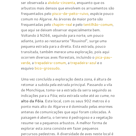
ser observada a
alvéola-cinzenta
, enquanto que os
arbustos mais densos que envolvem os arruamentos são
frequentados pelo
pisco-de-peito-ruivo
, espécie pouco
comum no Algarve. As árvores de maior porte são
frequentadas pelo
chapim-real
e pelo
tentilhão-comum
,
que aqui se deixam observar especialmente bem.
Voltando à N266, seguindo para norte, um pouco
adiante, junto ao restaurante “Rouxinol”, surge uma
pequena estrada para a direita. Esta estrada, pouco
transitada, também merece uma exploração, pois aqui
ocorrem diversas aves florestais, incluindo o
pica-pau-
verde
, a
trepadeira-comum
, a
trepadeira-azul
e o
esquivo
bico-grossudo
.
Uma vez concluída a exploração desta zona, é altura de
retomar a subida pela estrada principal. Passando a vila
de Monchique, toma-se a estrada da serra seguindo as
indicações para a Fóia; esta estrada sobe até ao cume, no
alto da Fóia
. Este local, com os seus 902 metros é o
ponto mais alto do Algarve e é dominado pelas enormes
antenas de comunicações que aqui foram colocadas. A
paisagem é aberta, o terreno é pedrogoso e a vegetação
resume-se a pequenos arbustos. A melhor forma de
explorar esta zona consiste em fazer pequenos
percursos pedestres. A diversidade de aves neste local é