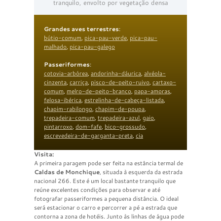
tranquilo, envolto por vegetação densa
Grandes aves terrestres
:
bútio-comum
,
pica-pau-verde
,
pica-pau-
malhado
,
pica-pau-galego
Passeriformes
:
cotovia-arbórea
,
andorinha-dáurica
,
alvéola-
cinzenta
,
carriça
,
pisco-de-peito-ruivo
,
cartaxo-
comum
,
melro-de-peito-branco
,
papa-amoras
,
felosa-ibérica
,
estrelinha-de-cabeça-listada
,
chapim-rabilongo
,
chapim-de-poupa
,
trepadeira-comum
,
trepadeira-azul
,
gaio
,
pintarroxo
,
dom-fafe
,
bico-grossudo
,
escrevedeira-de-garganta-preta
,
cia
Visita:
A primeira paragem pode ser feita na estância termal de
Caldas de Monchique
, situada à esquerda da estrada
nacional 266. Este é um local bastante tranquilo que
reúne excelentes condições para observar e até
fotografar passeriformes a pequena distância. O ideal
será estacionar o carro e percorrer a pé a estrada que
contorna a zona de hotéis. Junto às linhas de água pode