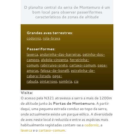
O planalto central da serra de Montemuro é um
bom local para observar passeriformes
característicos de zonas de altitude
Grandes aves terrestres
:
codorniz
,
rola-brava
Passeriformes
:
laverca
,
andorinha-das-barreiras
,
petinha-dos-
campos
,
alvéola-cinzenta
,
ferreirinha-
comum
,
rabirruivo-preto
,
cartaxo-comum
,
papa-
amoras
,
felosa-de-bonelli
,
estrelinha-de-
cabeça-listada
,
pega-
rabuda
,
pintarroxo
,
sombria
,
cia
Visita:
O acesso pela N321 atravessa a serra a mais de 1200m
de altitude junto às
Portas de Montemuro
. A partir
daqui, uma pequena estrada conduz ao topo da serra,
onde actualmente existe um parque eólico. A diversidade
de aves neste local é reduzida e entre as espécies mais
habitualmente registadas contam-se a
codorniz
, a
laverca
e o
cartaxo-comum
.