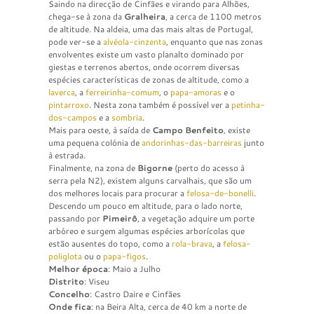
Saindo na direcção de Cinfães e virando para Alhões,
chega-se à zona da
Gralheira
, a cerca de 1100 metros
de altitude. Na aldeia, uma das mais altas de Portugal,
pode ver-se a
alvéola-cinzenta
, enquanto que nas zonas
envolventes existe um vasto planalto dominado por
giestas e terrenos abertos, onde ocorrem diversas
espécies características de zonas de altitude, como a
laverca
, a
ferreirinha-comum
, o
papa-amoras
e o
pintarroxo
. Nesta zona também é possível ver a
petinha-
dos-campos
e a
sombria
.
Mais para oeste, à saída de
Campo Benfeito
, existe
uma pequena colónia de
andorinhas-das-barreiras
junto
à estrada.
Finalmente, na zona de
Bigorne
(perto do acesso à
serra pela N2), existem alguns carvalhais, que são um
dos melhores locais para procurar a
felosa-de-bonelli
.
Descendo um pouco em altitude, para o lado norte,
passando por
Pimeirô
, a vegetação adquire um porte
arbóreo e surgem algumas espécies arborícolas que
estão ausentes do topo, como a
rola-brava
, a
felosa-
poliglota
ou o
papa-figos
.
Melhor época
: Maio a Julho
Distrito
: Viseu
Concelho
: Castro Daire e Cinfães
Onde fica
: na Beira Alta, cerca de 40 km a norte de