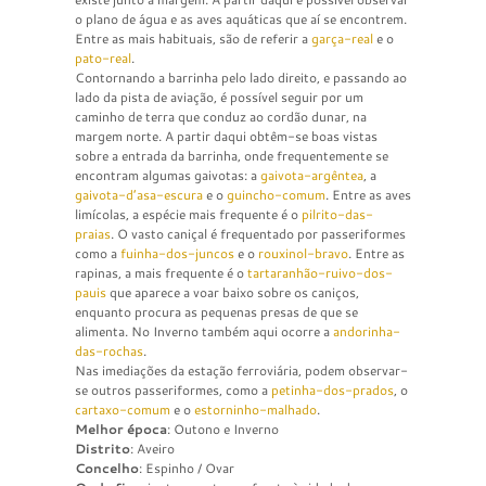
o plano de água e as aves aquáticas que aí se encontrem.
Entre as mais habituais, são de referir a
garça-real
e o
pato-real
.
Contornando a barrinha pelo lado direito, e passando ao
lado da pista de aviação, é possível seguir por um
caminho de terra que conduz ao cordão dunar, na
margem norte. A partir daqui obtêm-se boas vistas
sobre a entrada da barrinha, onde frequentemente se
encontram algumas gaivotas: a
gaivota-argêntea
, a
gaivota-d’asa-escura
e o
guincho-comum
. Entre as aves
limícolas, a espécie mais frequente é o
pilrito-das-
praias
. O vasto caniçal é frequentado por passeriformes
como a
fuinha-dos-juncos
e o
rouxinol-bravo
. Entre as
rapinas, a mais frequente é o
tartaranhão-ruivo-dos-
pauis
que aparece a voar baixo sobre os caniços,
enquanto procura as pequenas presas de que se
alimenta. No Inverno também aqui ocorre a
andorinha-
das-rochas
.
Nas imediações da estação ferroviária, podem observar-
se outros passeriformes, como a
petinha-dos-prados
, o
cartaxo-comum
e o
estorninho-malhado
.
Melhor época
: Outono e Inverno
Distrito
: Aveiro
Concelho
: Espinho / Ovar