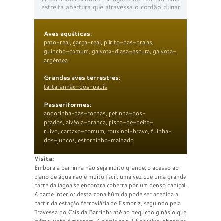
estreita abertura que atravessa o cordão dunar
Aves aquáticas
:
pato-real
,
garça-real
,
pilrito-das-praias
,
guincho-comum
,
gaivota-d’asa-escura
,
gaivota-
argêntea
Grandes aves terrestres
:
tartaranhão-dos-pauis
Passeriformes
:
andorinha-das-rochas
,
petinha-dos-
prados
,
alvéola-branca
,
pisco-de-peito-
ruivo
,
cartaxo-comum
,
rouxinol-bravo
,
fuinha-
dos-juncos
,
estorninho-malhado
Visita:
Embora a barrinha não seja muito grande, o acesso ao
plano de água nao é muito fácil, uma vez que uma grande
parte da lagoa se encontra coberta por um denso caniçal.
A parte interior desta zona húmida pode ser acedida a
partir da estação ferroviária de Esmoriz, seguindo pela
Travessa do Cais da Barrinha até ao pequeno ginásio que
existe junto à margem. A partir daqui é possível observar