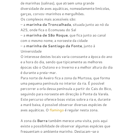
de marinhas (salinas), que atraem uma grande
diversidade de aves aquáticas, nomeadamente limícolas,
garças, corvos-marinhos e mergulhões.
Os complexos mais acessíveis são:
– a
marinha da Troncalhada
, situada junto ao nó da
A25, onde fica o Ecomuseu do Sal
– a
marinha de São Roque
, que fica junto ao canal
com o mesmo nome, a noroeste da cidade
– a
marinha de Santiago da Fonte
, junto à
Universidade
O interesse destes locais varia consoante a época do ano
e a hora do dia, sendo que tipicamente as melhores
épocas são o Outono e o Inverno e a melhor altura do dia
é durante a preia-mar.
Para norte de Aveiro fica a zona da Murtosa, que forma
uma pequena península no interior da ria. É possível
percorrer a orla dessa península a partir do Cais do Bico,
seguindo para noroeste em direcção à Ponte da Varela.
Este percurso oferece boas vistas sobre a ria e, durante
a maré baixa, é possível observar diversas espécies de
aves aquáticas. O
flamingo
é regular nesta zona.
A zona da
Barra
também merece uma visita, pois aqui
existe a possibilidade de observar algumas espécies que
frequentam o ambiente marinho. Destacam-se o