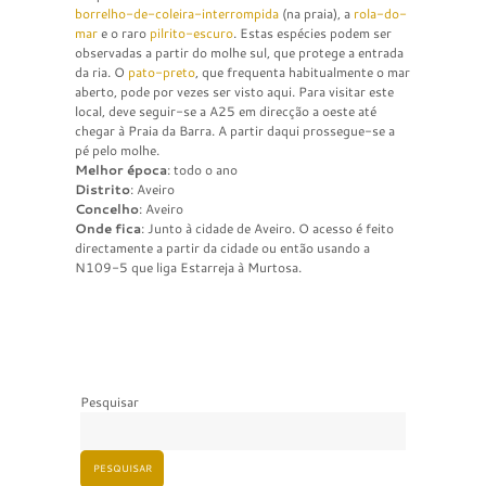
borrelho-de-coleira-interrompida
(na praia), a
rola-do-
mar
e o raro
pilrito-escuro
. Estas espécies podem ser
observadas a partir do molhe sul, que protege a entrada
da ria. O
pato-preto
, que frequenta habitualmente o mar
aberto, pode por vezes ser visto aqui. Para visitar este
local, deve seguir-se a A25 em direcção a oeste até
chegar à Praia da Barra. A partir daqui prossegue-se a
pé pelo molhe.
Melhor época
: todo o ano
Distrito
: Aveiro
Concelho
: Aveiro
Onde fica
: Junto à cidade de Aveiro. O acesso é feito
directamente a partir da cidade ou então usando a
N109-5 que liga Estarreja à Murtosa.
Pesquisar
PESQUISAR