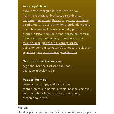
Aves aquáticas
:
pato-preto
,
mergulhão-pequeno
,
corvo-
marinho-de-faces-brancas
,
garça-branca-
pequena
,
garça-real
,
flamingo
,
águia-pesqueira
,
pernilongo
,
alfaiate
,
borrelho-grande-de-coleira
,
borrelho-de-coleira-interrompida
,
pilrito-
escuro
,
pilrito-comum
,
perna-vermelha-comum
,
perna-verde-comum
,
maçarico-das-rochas
,
rola-do-mar
,
gaivota-de-cabeça-preta
,
guincho-comum
,
gaivota-d’asa-escura
,
gaivota-
argêntea
,
garajau-comum
,
guarda-rios
Grandes aves terrestres
:
cegonha-branca
,
tartaranhão-dos-
pauis
,
coruja-do-nabal
Passeriformes
:
cotovia-de-poupa
,
andorinha-das-
rochas
,
alvéola-amarela
,
alvéola-branca
,
cartaxo-
comum
,
rabirruivo-preto
,
felosa-comum
,
estorninho-preto
–
Visita:
Um dos principais pontos de interesse são os complexos