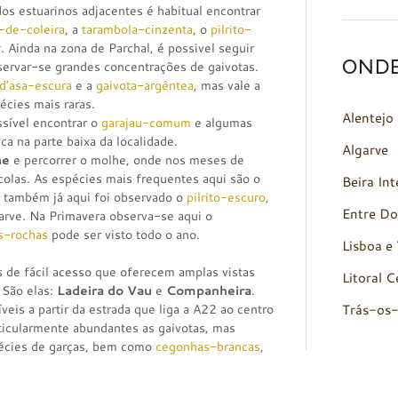
dos estuarinos adjacentes é habitual encontrar
-de-coleira
, a
tarambola-cinzenta
, o
pilrito-
r
. Ainda na zona de Parchal, é possivel seguir
OND
bservar-se grandes concentrações de gaivotas.
d’asa-escura
e a
gaivota-argêntea
, mas vale a
cies mais raras.
Alentejo
ssível encontrar o
garajau-comum
e algumas
ca na parte baixa da localidade.
Algarve
he
e percorrer o molhe, onde nos meses de
olas. As espécies mais frequentes aqui são o
Beira Int
o também já aqui foi observado o
pilrito-escuro
,
Entre Do
arve. Na Primavera observa-se aqui o
-rochas
pode ser visto todo o ano.
Lisboa e 
 de fácil acesso que oferecem amplas vistas
Litoral C
. São elas:
Ladeira do Vau
e
Companheira
.
Trás-os
veis a partir da estrada que liga a A22 ao centro
ticularmente abundantes as gaivotas, mas
pécies de garças, bem como
cegonhas-brancas
,