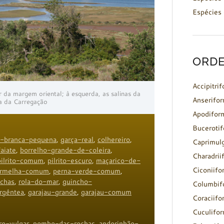
Espécies 
ORDE
Accipitri
ir da margem oriental; à esquerda, as salinas da
Anserifo
a da Carregação
Apodifor
Buceroti
a-branca-pequena
,
garça-real
,
colhereiro
,
Caprimul
faiate
,
borrelho-grande-de-coleira
,
Charadrii
pilrito-comum
,
pilrito-escuro
,
maçarico-de-
Ciconiifo
ermelha-comum
,
perna-verde-comum
,
ochas
,
rola-do-mar
,
guincho-
Columbif
rgêntea
,
garajau-grande
,
garajau-comum
Coraciifo
Cuculifo
ro-vulgar
,
pombo-das-rochas
,
andorinhão-