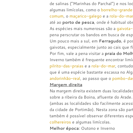
de salinas (“Marinhas do Parchal”) e nos lo
algumas limícolas, como o
borrelho-grande
comum
, o
maçarico-galego
e a
rola-do-ma
até ao
porto de pesca
, onde é habitual o
As espécies mais numerosas são a
gaivota-
pena perscrutar os bandos em busca de espé
Um pouco mais a sul, em
Ferragudo
, é po
gaivotas, especialmente junto ao cais que fi
Por fim, vale a pena visitar a
praia do Mol
Inverno também é frequente encontrar limíc
pilrito-das-praias
e a
rola-do-mar
, contud
que é uma espécie bastante escassa no Alg
andorinhão-real
, ao passo que o
pombo-das
Margem direita
Na margem direita existem duas localidades
sobre a ribeira da Boina, afluente do Arade
(ambas as localidades são facilmente acessí
da cidade de Portimão). Nesta zona são par
também é possível observar diferentes es
colhereiros
e algumas limícolas.
Melhor época
: Outono e Inverno