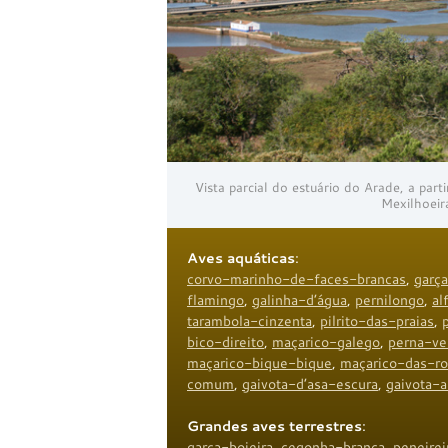
Vista parcial do estuário do Arade, a part
Mexilhoeir
Aves aquáticas
:
corvo-marinho-de-faces-brancas
,
garç
flamingo
,
galinha-d’água
,
pernilongo
,
al
tarambola-cinzenta
,
pilrito-das-praias
,
bico-direito
,
maçarico-galego
,
perna-v
maçarico-bique-bique
,
maçarico-das-r
comum
,
gaivota-d’asa-escura
,
gaivota-a
Grandes aves terrestres
:
garça-boieira
,
cegonha-branca
,
peneirei