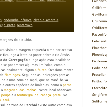
Falconif
Galliform
Gaviifor
s
,
andorinha-dáurica
,
alvéola-amarela
,
Gruiform
eça-preta
,
pintarroxo
Otidifor
Passerif
margens do estuário.
Pelecani
Phaethon
ara visitar a margem esquerda o melhor acesso
Phoenico
fica logo a leste da ponte sobre o rio Arade.
ra da Carregação
e logo após esta localidade
Piciforme
de se podem ver algumas limícolas, como o
Podicipe
ocasionalmente, algum
alfaiate
. Ocasionalmente
Procellar
 de
flamingos
. Seguindo as indicações para as
-se a uma zona de sapal, que na maré-baixa
Psittacif
s e outras espécies de limícolas, como o
perna-
Pteroclif
 o
maçarico-das-rochas
. Neste local observam-
Strigifor
e-poupa
e a
toutinegra-de-cabeça-preta
. No
o-azul
.
Suliform
 sul, na zona de
Parchal
existe outro complexo