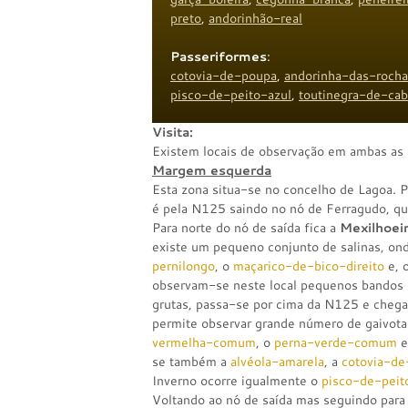
preto
,
andorinhão-real
Passeriformes
:
cotovia-de-poupa
,
andorinha-das-rocha
pisco-de-peito-azul
,
toutinegra-de-cab
Visita:
Existem locais de observação em ambas as 
Margem esquerda
Esta zona situa-se no concelho de Lagoa. P
é pela N125 saindo no nó de Ferragudo, que 
Para norte do nó de saída fica a
Mexilhoei
existe um pequeno conjunto de salinas, on
pernilongo
, o
maçarico-de-bico-direito
e, 
observam-se neste local pequenos bandos
grutas, passa-se por cima da N125 e chega
permite observar grande número de gaivota
vermelha-comum
, o
perna-verde-comum
e
se também a
alvéola-amarela
, a
cotovia-d
Inverno ocorre igualmente o
pisco-de-peit
Voltando ao nó de saída mas seguindo para