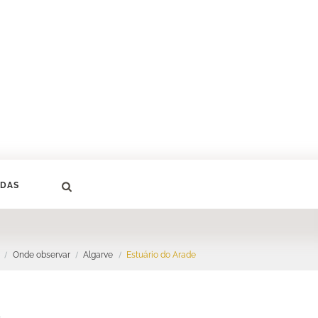
DAS
Onde observar
Algarve
Estuário do Arade