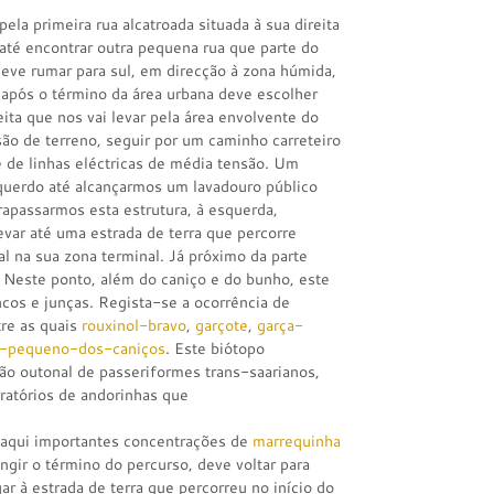
la primeira rua alcatroada situada à sua direita
até encontrar outra pequena rua que parte do
 deve rumar para sul, em direcção à zona húmida,
 após o término da área urbana deve escolher
ita que nos vai levar pela área envolvente do
ão de terreno, seguir por um caminho carreteiro
e de linhas eléctricas de média tensão. Um
querdo até alcançarmos um lavadouro público
rapassarmos esta estrutura, à esquerda,
evar até uma estrada de terra que percorre
al na sua zona terminal. Já próximo da parte
z. Neste ponto, além do caniço e do bunho, este
cos e junças. Regista-se a ocorrência de
tre as quais
rouxinol-bravo
,
garçote
,
garça-
l-pequeno-dos-caniços
. Este biótopo
o outonal de passeriformes trans-saarianos,
ratórios de andorinhas que
r aqui importantes concentrações de
marrequinha
ngir o término do percurso, deve voltar para
ar à estrada de terra que percorreu no início do