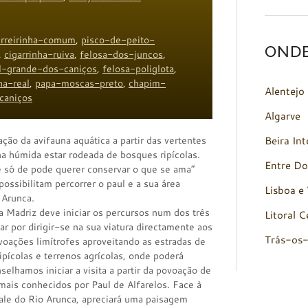
erreirinha-comum
,
pisco-de-peito-
OND
,
cigarrinha-ruiva
,
felosa-dos-juncos
,
l-grande-dos-caniços
,
felosa-poliglota
,
ha-real
,
papa-moscas-preto
,
chapim-
Alentejo
caniços
Algarve
ação da avifauna aquática a partir das vertentes
Beira Int
na húmida estar rodeada de bosques ripícolas.
Entre Do
 só de pode querer conservar o que se ama”
ossibilitam percorrer o paul e a sua área
Lisboa e 
 Arunca.
a Madriz deve iniciar os percursos num dos três
Litoral C
ar por dirigir-se na sua viatura directamente aos
Trás-os
ovoações limítrofes aproveitando as estradas de
 ripícolas e terrenos agrícolas, onde poderá
elhamos iniciar a visita a partir da povoação de
 mais conhecidos por Paul de Alfarelos. Face à
vale do Rio Arunca, apreciará uma paisagem