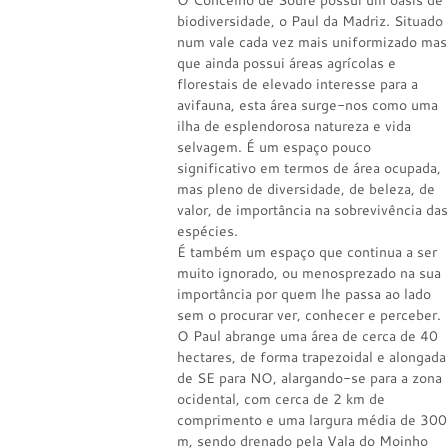
O Concelho de Soure possui um oásis de
biodiversidade, o Paul da Madriz. Situado
num vale cada vez mais uniformizado mas
que ainda possui áreas agrícolas e
florestais de elevado interesse para a
avifauna, esta área surge-nos como uma
ilha de esplendorosa natureza e vida
selvagem. É um espaço pouco
significativo em termos de área ocupada,
mas pleno de diversidade, de beleza, de
valor, de importância na sobrevivência das
espécies.
É também um espaço que continua a ser
muito ignorado, ou menosprezado na sua
importância por quem lhe passa ao lado
sem o procurar ver, conhecer e perceber.
O Paul abrange uma área de cerca de 40
hectares, de forma trapezoidal e alongada
de SE para NO, alargando-se para a zona
ocidental, com cerca de 2 km de
comprimento e uma largura média de 300
m, sendo drenado pela Vala do Moinho