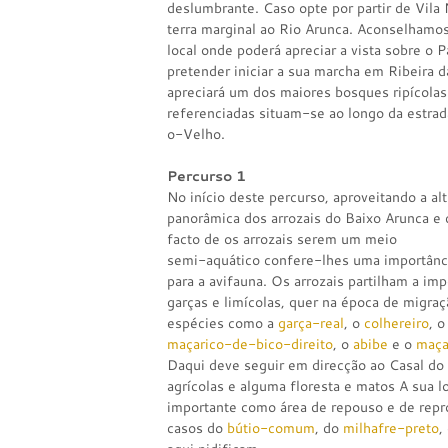
deslumbrante. Caso opte por partir de Vila
terra marginal ao Rio Arunca. Aconselhamos
local onde poderá apreciar a vista sobre o 
pretender iniciar a sua marcha em Ribeira d
apreciará um dos maiores bosques ripícola
referenciadas situam-se ao longo da estra
o-Velho.
Percurso 1
No início deste percurso, aproveitando a a
panorâmica dos arrozais do Baixo Arunca e 
facto de os arrozais serem um meio
semi-aquático confere-lhes uma importânc
para a avifauna. Os arrozais partilham a im
garças e limícolas, quer na época de migr
espécies como a
garça-real
, o
colhereiro
, 
maçarico-de-bico-direito
, o
abibe
e o
maça
Daqui deve seguir em direcção ao Casal do
agrícolas e alguma floresta e matos A sua lo
importante como área de repouso e de repr
casos do
bútio-comum
, do
milhafre-preto
,