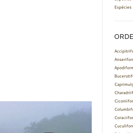
Espécies 
a
ORDE
Accipitri
Anserifo
s
Apodifor
Buceroti
Caprimul
Charadrii
Ciconiifo
Columbif
Coraciifo
Cuculifo