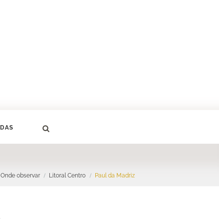
DAS
Onde observar
Litoral Centro
Paul da Madriz