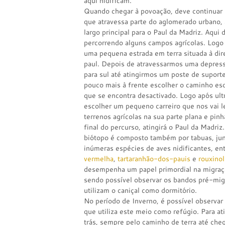
aqui nidificam.
Quando chegar à povoação, deve continuar pe
que atravessa parte do aglomerado urbano, 
largo principal para o Paul da Madriz. Aqui
percorrendo alguns campos agrícolas. Logo
uma pequena estrada em terra situada à dire
paul. Depois de atravessarmos uma depress
para sul até atingirmos um poste de suport
pouco mais à frente escolher o caminho es
que se encontra desactivado. Logo após ult
escolher um pequeno carreiro que nos vai l
terrenos agrícolas na sua parte plana e pinh
final do percurso, atingirá o Paul da Madri
biótopo é composto também por tabuas, jun
inúmeras espécies de aves nidificantes, en
vermelha
,
tartaranhão-dos-pauis
e
rouxino
desempenha um papel primordial na migraçã
sendo possível observar os bandos pré-mig
utilizam o caniçal como dormitório.
No período de Inverno, é possível observa
que utiliza este meio como refúgio. Para ati
trás, sempre pelo caminho de terra até cheg