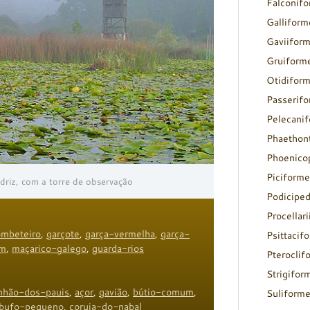
Falconif
Galliform
Gaviifor
Gruiform
Otidifor
Passerif
Pelecani
Phaethon
Phoenico
Piciforme
adriz, com a torre de observação
Podicipe
Procellar
ombeteiro
,
garçote
,
garça-vermelha
,
garça-
Psittacif
um
,
maçarico-galego
,
guarda-rios
Pteroclif
Strigifor
anhão-dos-pauis
,
açor
,
gavião
,
bútio-comum
,
Suliform
bufo-pequeno
,
coruja-do-nabal