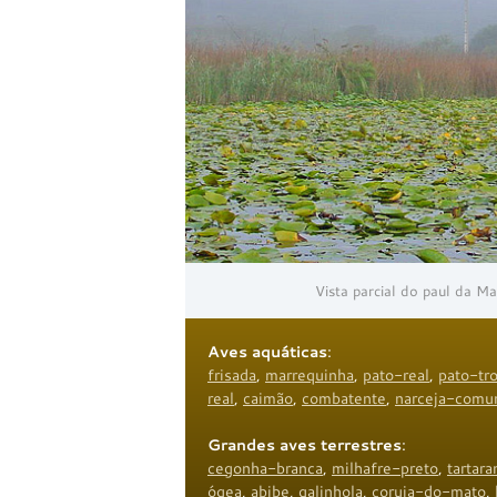
Vista parcial do paul da M
Aves aquáticas
:
frisada
,
marrequinha
,
pato-real
,
pato-tr
real
,
caimão
,
combatente
,
narceja-com
Grandes aves terrestres
:
cegonha-branca
,
milhafre-preto
,
tartar
ógea
,
abibe
,
galinhola
,
coruja-do-mato
,