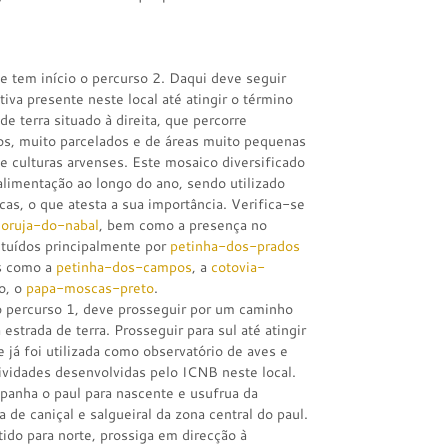
e tem início o percurso 2. Daqui deve seguir
iva presente neste local até atingir o término
e terra situado à direita, que percorre
os, muito parcelados e de áreas muito pequenas
 e culturas arvenses. Este mosaico diversificado
limentação ao longo do ano, sendo utilizado
as, o que atesta a sua importância. Verifica-se
coruja-do-nabal
, bem como a presença no
ituídos principalmente por
petinha-dos-prados
es como a
petinha-dos-campos
, a
cotovia-
o, o
papa-moscas-preto
.
o percurso 1, deve prosseguir por um caminho
estrada de terra. Prosseguir para sul até atingir
já foi utilizada como observatório de aves e
ividades desenvolvidas pelo ICNB neste local.
panha o paul para nascente e usufrua da
a de caniçal e salgueiral da zona central do paul.
ido para norte, prossiga em direcção à