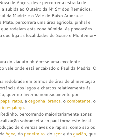
 Nova de Anços, deve percorrer a estrada de
 a subida ao Outeiro da Nª Srª dos Remédios,
Paul da Madriz e o Vale do Baixo Arunca. e
a Mata, percorrerá uma área agrícola, pinhal e
s que rodeiam esta zona húmida. As povoações
da que liga as localidades de Soure e Montemor-
ltura do viaduto obtém-se uma excelente
do vale onde está encaixado o Paul da Madriz. O
ia redobrada em termos de área de alimentação
portância dos lagos e charcos relativamente às
ação, quer no Inverno nomeadamente por
o
papa-ratos
, a
cegonha-branca
, o
combatente
, o
rico-galego
.
 Redinho, percorrendo maioritariamente zonas
calização sobranceira ao paul torna este local
odução de diversas aves de rapina, como são os
 da
ógea
, do
peneireiro
, do
açor
e do
gavião
, que