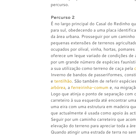
percurso.
Percurso 2
É no largo principal do Casal do Redinho qu
para sul, obedecendo a uma placa identificat
da área urbana. Prosseguir por um caminho d
pequenas extensões de terrenos agricultad
ocupados por olival, vinha, hortas, pomares
oferece um leque variado de condições de a
por um grande número de espécies faunístic
a sua utilização como terreno de caça pela
Inverno de bandos de passeriformes, const
e
tentilhão
. São também de referir espéci
arbórea
, a
ferreirinha-comum
e, na migraçã
Logo que atinja o ponto de separação com 
carreteiro à sua esquerda até encontrar uma 
uma eira com uma estrutura em madeira que 
que actualmente é usada como apoio às act
Seguir por um caminho carreteiro que acom
elevação do terreno para apreciar toda a áre
Quando atingir uma estrada de terra no sent