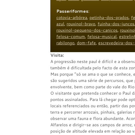
Passeriformes
:
cotovia-arbórea
,
petinha-dos-prados
,
f
azul
,
rouxinol-bravo
,
fuinha-dos-juncos
rouxinol-pequeno-dos-caniços
,
rouxino
felosa-comum
,
felosa-musical
,
estrelin
rabilongo
,
dom-fafe
,
escrevedeira-dos-
Visita:
A progressão neste paul é difícil e a observ
também é dificultada pelo facto de esta zo
Mas porque “só se ama o que se conhece, e
são sugeridos uma série de percursos, que p
envolvente, bem como parte do vale do Rio
O visitante que pretenda conhecer o Paul d
pontos assinalados. Para lá chegar pode opt
locais referenciados ou então, partir das p
terra e percorrer arrozais, pinhais, galerias
observar uma fauna e flora abundante. Acons
Alfarelos e dirigir-se aos campos de arroz,
posição de altitude elevada em relação ao 