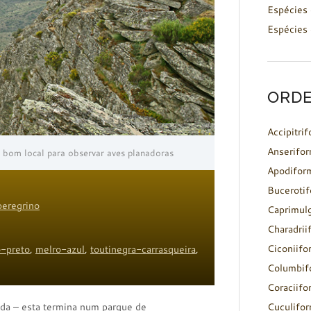
Espécies 
Espécies 
ORDE
Accipitri
Anserifo
bom local para observar aves planadoras
Apodifor
Buceroti
peregrino
Caprimul
Charadrii
Ciconiifo
o-preto
,
melro-azul
,
toutinegra-carrasqueira
,
Columbif
Coraciifo
rada – esta termina num parque de
Cuculifo