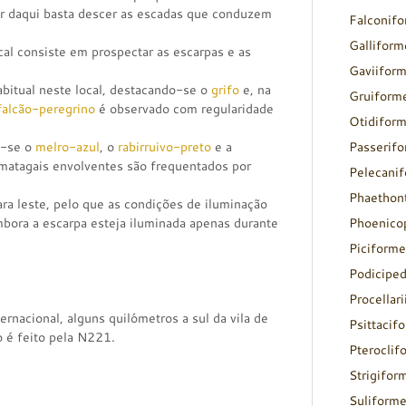
ir daqui basta descer as escadas que conduzem
Falconif
Galliform
cal consiste em prospectar as escarpas e as
Gaviifor
bitual neste local, destacando-se o
grifo
e, na
Gruiform
falcão-peregrino
é observado com regularidade
Otidifor
m-se o
melro-azul
, o
rabirruivo-preto
e a
Passerif
 matagais envolventes são frequentados por
Pelecani
Phaethon
ara leste, pelo que as condições de iluminação
mbora a escarpa esteja iluminada apenas durante
Phoenico
Piciforme
Podicipe
Procellar
ernacional, alguns quilómetros a sul da vila de
Psittacif
o é feito pela N221.
Pteroclif
Strigifor
Suliform