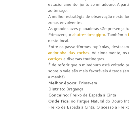
estacionamento, junto ao miradouro. A part
ao terraço.
A melhor estratégia de observação neste lo
zonas envolventes.
As grandes aves planadoras são presença ha
Primavera, o
abutre-do-egipto
. Também o
neste local.
Entre os passeriformes rupícolas, destaca
andorinha-das-rochas
. Adicionalmente, os
carriças
e diversas toutinegras.
É de referir que o miradouro está voltado p
sobre o vale são mais favoráveis à tarde (e
a manhã).
Melhor época
: Primavera
Distrito
: Bragança
Concelho
: Freixo de Espada à Cinta
Onde fica
: no Parque Natural do Douro Int
Freixo de Espada à Cinta. O acesso a Freix