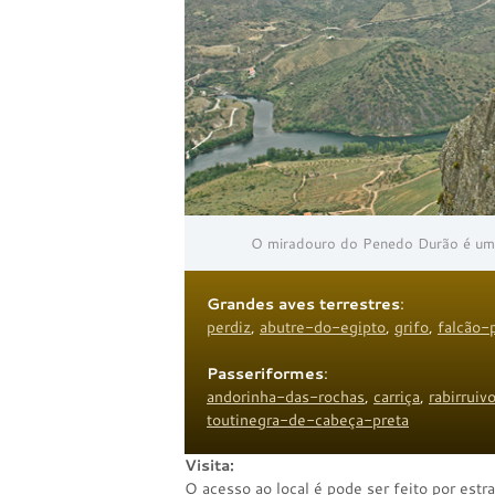
O miradouro do Penedo Durão é um 
Grandes aves terrestres
:
perdiz
,
abutre-do-egipto
,
grifo
,
falcão-
Passeriformes
:
andorinha-das-rochas
,
carriça
,
rabirruiv
toutinegra-de-cabeça-preta
Visita:
O acesso ao local é pode ser feito por est