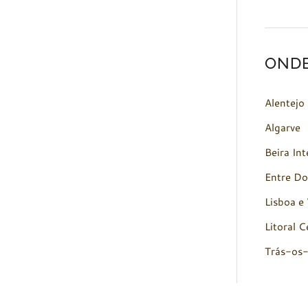
OND
Alentejo
Algarve
Beira Int
Entre Do
Lisboa e 
Litoral C
Trás-os